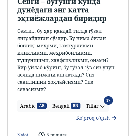
Севги – бугунги кунда
дунёдаги энг катта
эҳтиёжлардан биридир
Севги… бу ҳар қандай тилда гўзал
янграйдиган сўздир. Бу нима билан
боғлиқ: меҳрми, ғамхўрликми,
илиқликми, меҳрибонликми,
тушунишми, хавфсизликми, онами?
Бир ўйлаб кўринг, бу гўзал сўз сиз учун
аслида нимани англатади? Сиз
севилишни хоҳлайсизми? Сиз
севасизми?
Tillar
17
Arabic
Bengali
Tillar
AR
BN
Ko'proq o'qish
Najot
5 minutes