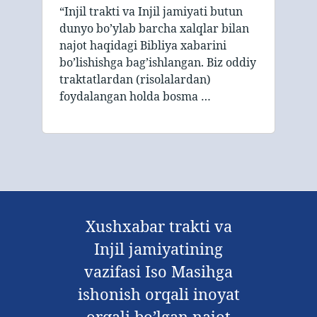
“Injil trakti va Injil jamiyati butun
dunyo bo’ylab barcha xalqlar bilan
najot haqidagi Bibliya xabarini
bo’lishishga bag’ishlangan. Biz oddiy
traktatlardan (risolalardan)
foydalangan holda bosma …
Xushxabar trakti va
Injil jamiyatining
vazifasi Iso Masihga
ishonish orqali inoyat
orqali bo’lgan najot