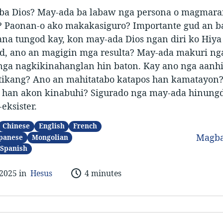
ba Dios? May-ada ba labaw nga persona o magmar
? Paonan-o ako makakasiguro? Importante gud an ba
ana tungod kay, kon may-ada Dios ngan diri ko Hiya
ad, ano an magigin mga resulta? May-ada makuri n
nga nagkikinahanglan hin baton. Kay ano nga aanhi
 tikang? Ano an mahitatabo katapos han kamatayon
 han akon kinabuhi? Sigurado nga may-ada hinung
eksister.
Chinese
English
French
Magba
panese
Mongolian
Spanish
 2025 in
Hesus
4 minutes