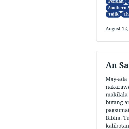
Persian
Southern 
Tajik
Th
August 12,
An Sa
May-ada 
nakarawa
makilala 
butang a
pagsumat
Biblia. T
kalibotan