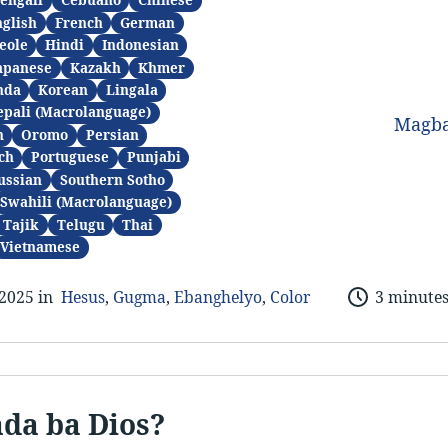
engali
Cebuano
Chinese
glish
French
German
eole
Hindi
Indonesian
apanese
Kazakh
Khmer
nda
Korean
Lingala
epali (Macrolanguage)
Magba
n
Oromo
Persian
ch
Portuguese
Punjabi
ussian
Southern Sotho
Swahili (Macrolanguage)
Tajik
Telugu
Thai
Vietnamese
 2025 in
Hesus
,
Gugma
,
Ebanghelyo
,
Color
3 minute
da ba Dios?