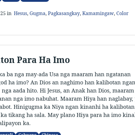
025 in
Hesus
,
Gugma
,
Pagkasangkay
,
Kamamingaw
,
Color
ton Para Ha Imo
a ba nga may-ada Usa nga maaram han ngatanan
od ha imo? An Dios an naghimo han kalibotan nga
nga aada hito. Hi Jesus, an Anak han Dios, maaram
anan nga imo nabuhat. Maaram Hiya han naglabay, 
abot. Hinigugma ka Niya ngan kinanhi ha kalibotan
ka tikang ha sala. May plano Hiya para ha imo kina
lipayon ka.