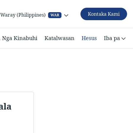
Kontaka Kami
Waray (Philippines)
WAR
n Nga Kinabuhi
Katalwasan
Hesus
Iba pa
ala