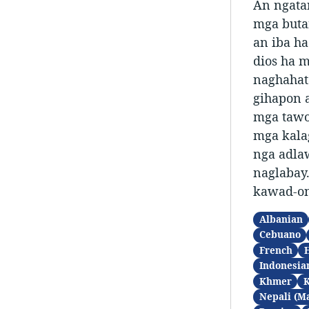
An ngata
mga butan
an iba ha
dios ha 
naghahat
gihapon 
mga tawo
mga kalag
nga adla
naglabay
kawad-on
Albanian
Cebuano
French
Indonesia
Khmer
Nepali (M