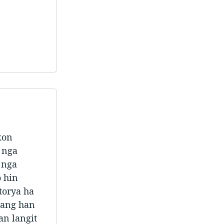
kon
 nga
 nga
 hin
torya ha
arang han
an langit