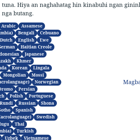
 tuna. Hiya an naghahatag hin kinabuhi ngan gini
 nga butang.
Arabic
Assamese
ambia)
Bengali
Cebuano
Dutch
English
Ewe
German
Haitian Creole
donesian
Japanese
azakh
Khmer
nda
Korean
Lingala
Mongolian
Mossi
Magba
acrolanguage)
Norwegian
Oromo
Persian
ch
Polish
Portuguese
Rundi
Russian
Shona
Sotho
Spanish
Macrolanguage)
Swedish
lugu
Thai
mbia)
Turkish
Uzbek
Vietnamese