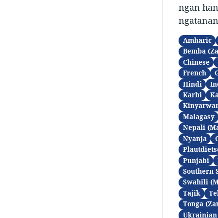
ngan han
ngatanan
Amharic
Bemba (Z
Chinese
French
Hindi
In
Karbi
K
Kinyarwa
Malagasy
Nepali (M
Nyanja
Plautdiets
Punjabi
Southern 
Swahili (
Tajik
Te
Tonga (Za
Ukrainian