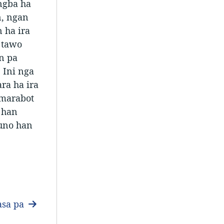
ngba ha
n, ngan
 ha ira
 tawo
n pa
 Ini nga
ra ha ira
umarabot
 han
puno han
sa pa