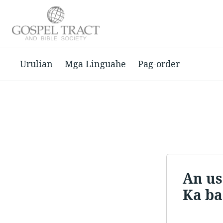
Urulian
Mga Linguahe
Pag-order
An us
Ka ba