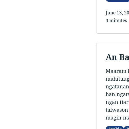
June 13, 2
3 minutes
An Ba
Maaram k
mahitung
ngatanan 
han ngat
ngan tiar
talwason 
magin ma