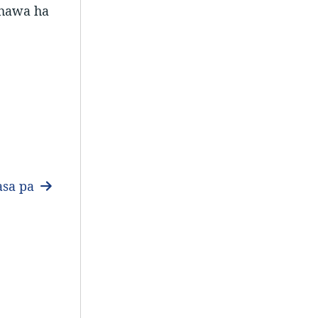
nhawa ha
sa pa