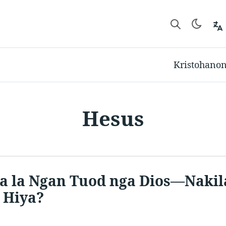
Kristohano
Hesus
a la Ngan Tuod nga Dios—Nakil
 Hiya?