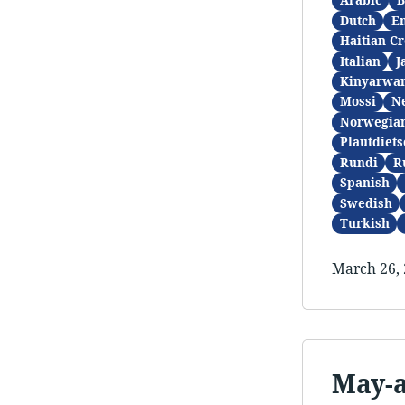
Arabic
B
Dutch
En
Haitian Cr
Italian
J
Kinyarwa
Mossi
N
Norwegia
Plautdiets
Rundi
R
Spanish
Swedish
Turkish
March 26,
May-a