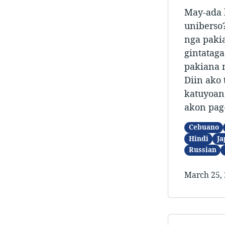
May-ada 
uniberso
nga paki
gintatag
pakiana 
Diin ako
katuyoan
akon pag-
Cebuano
Hindi
Ja
Russian
March 25,