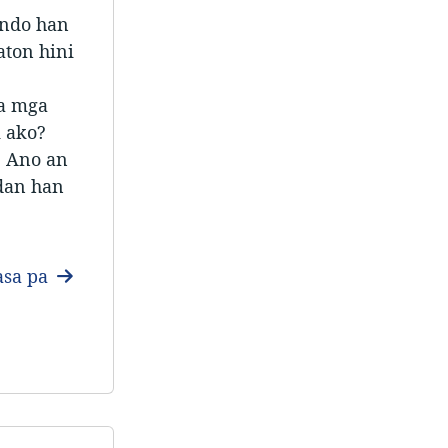
ando han
ton hini
ga mga
 ako?
? Ano an
dan han
sa pa