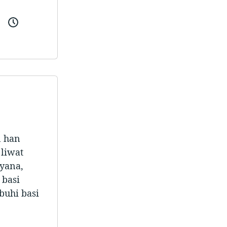
n han
 liwat
yana,
 basi
buhi basi