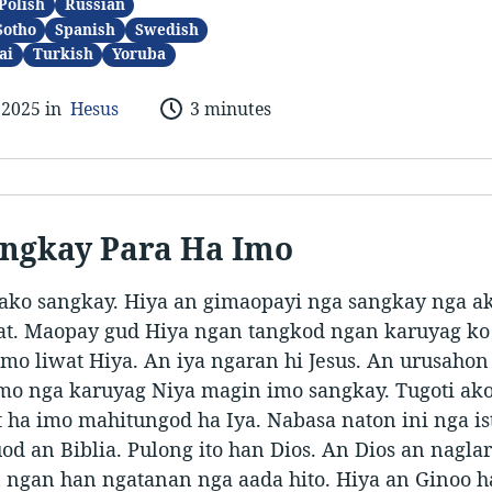
Polish
Russian
Sotho
Spanish
Swedish
ai
Turkish
Yoruba
 2025 in
Hesus
3 minutes
ngkay Para Ha Imo
ako sangkay. Hiya an gimaopayi nga sangkay nga a
t. Maopay gud Hiya ngan tangkod ngan karuyag ko
mo liwat Hiya. An iya ngaran hi Jesus. An urusahon
mo nga karuyag Niya magin imo sangkay. Tugoti ako
 ha imo mahitungod ha Iya. Nabasa naton ini nga is
uod an Biblia. Pulong ito han Dios. An Dios an nagl
 ngan han ngatanan nga aada hito. Hiya an Ginoo h