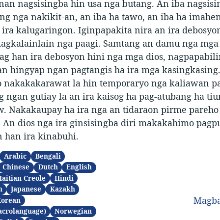
nan nagsisingba hin usa nga butang. An iba nagsisi
g nga nakikit-an, an iba ha tawo, an iba ha imahe
 ira kalugaringon. Iginpapakita nira an ira debosyon
magkalainlain nga paagi. Samtang an damu nga mga
ag han ira debosyon hini nga mga dios, nagpapabili
an hingyap ngan pagtangis ha ira mga kasingkasing.
 nakakakarawat la hin temporaryo nga kaliawan pa
 ngan gutiay la an ira kaisog ha pag-atubang ha ti
w. Nakakaupay ha ira nga an tidaraon pirme pareho
. An dios nga ira ginsisingba diri makakahimo pag
 han ira kinabuhi.
Arabic
Bengali
Chinese
Dutch
English
Haitian Creole
Hindi
n
Japanese
Kazakh
Magba
Korean
acrolanguage)
Norwegian