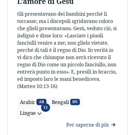
L’amore di Gesù
Gli presentavano dei bambini perché li
toccasse; ma i discepoli sgridavano coloro
che glieli presentavano. Gesù, veduto ciò, si
indignò e disse loro: «Lasciate i piuoli
fanciulli venire a me; non glielo vietate,
perché di tali é il regno di Dio. In verità io
vi dico che chiunque non avrà ricevuto il
regno di Dio come un piccolo fanciullo, non
entrerà punto in esso». E, presili in braccio,
ed imposto laro le mani benediceva.
(Matteo 10:13-16)
Arabic
Bengali
AR
BN
Lingue
13
Lingue
Per saperne di più