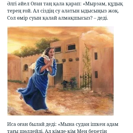
Әлгі әйел Оған таң қала қарап: «Мырзам, құдық
терең ғой. Ал сіздің су алатын ыдысыңыз жоқ.
Сол өмір суын қалай алмақшысыз? – деді.
Иса оған былай деді: «Мына судан ішкен адам
тағы шөлдейді. Ал кімде-кім Мен беретін