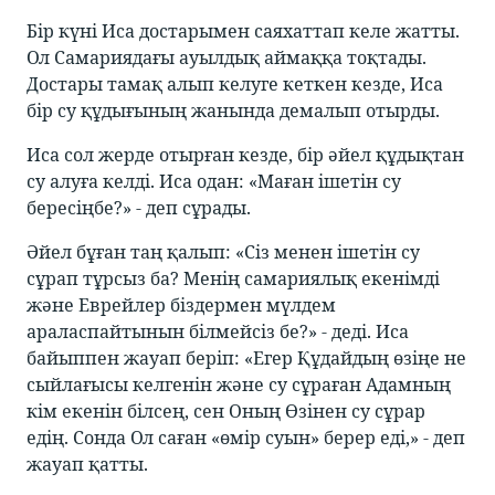
Бір күні Иса достарымен саяхаттап келе жатты.
Ол Самариядағы ауылдық аймаққа тоқтады.
Достары тамақ алып келуге кеткен кезде, Иса
бір су құдығының жанында демалып отырды.
Иса сол жерде отырған кезде, бір әйел құдықтан
су алуға келді. Иса одан: «Маған ішетін су
бересіңбе?» - деп сұрады.
Әйел бұған таң қалып: «Сіз менен ішетін су
сұрап тұрсыз ба? Менің самариялық екенімді
және Еврейлер біздермен мүлдем
араласпайтынын білмейсіз бе?» - деді. Иса
байыппен жауап беріп: «Егер Құдайдың өзіңе не
сыйлағысы келгенін және су сұраған Адамның
кім екенін білсең, сен Оның Өзінен су сұрар
едің. Сонда Ол саған «өмір суын» берер еді,» - деп
жауап қатты.