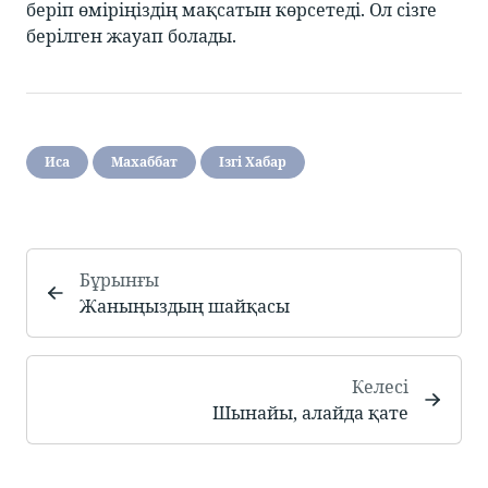
беріп өміріңіздің мақсатын көрсетеді. Ол сізге
берілген жауап болады.
Иса
Махаббат
Ізгі Хабар
Бұрынғы
Жаныңыздың шайқасы
Келесі
Шынайы, алайда қате