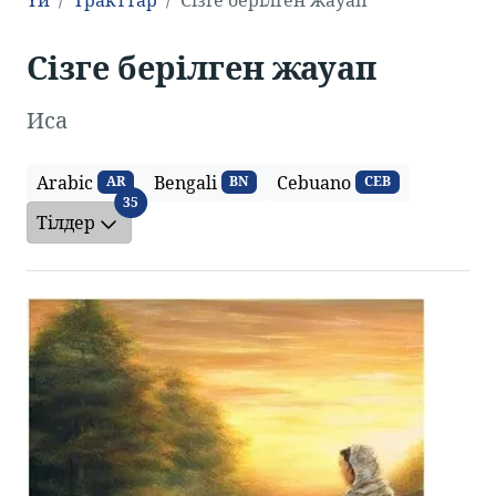
Үй
Тракттар
Сізге берілген жауап
Сізге берілген жауап
Иса
Arabic
Bengali
Cebuano
AR
BN
CEB
Тілдер
35
Тілдер