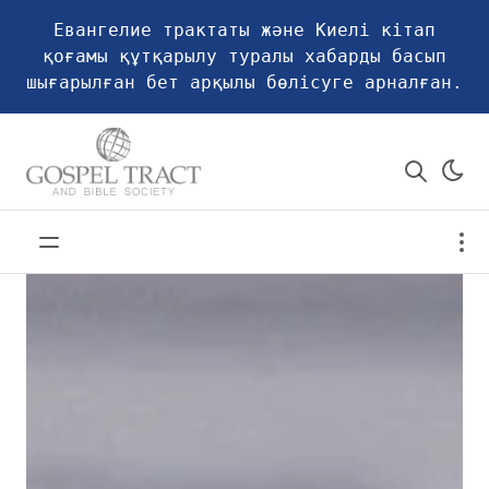
Евангелие трактаты және Киелі кітап
қоғамы құтқарылу туралы хабарды басып
шығарылған бет арқылы бөлісуге арналған.