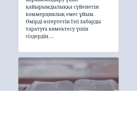
қайырымдылыққа сүйенетін
коммерциялық емес ұйым.
Өмірді өзгертетін Ізгі хабарды
таратуға көмектесу үшін
сіздердің …
Біз туралы
“Евангелие трактаты және Киелі