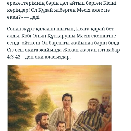
әрекеттерімнің бәрін дәл айтып берген Кісіні
көріңдер! Ол Құдай жіберген Мәсіх емес пе
екен?» — деді.
Сонда жұрт қаладан шығып, Исаға қарай бет
алды. Көбі Оның Құтқарушы Мәсіх екендігіне
сенді, өйткені Ол барлығы жайында бәрін білді.
Сіз осы оқиға жайында Жохан жазған ізгі хабар
4:3-42 – ден оқи аласыздар.