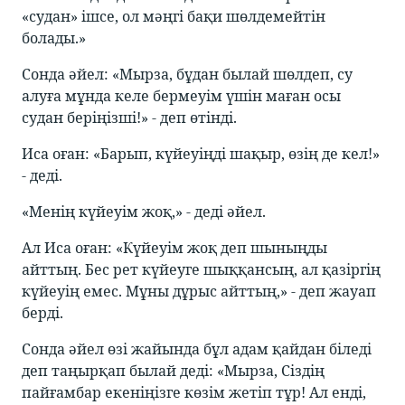
«судан» ішсе, ол мәңгі бақи шөлдемейтін
болады.»
Сонда әйел: «Мырза, бұдан былай шөлдеп, су
алуға мұнда келе бермеуім үшін маған осы
судан беріңізші!» - деп өтінді.
Иса оған: «Барып, күйеуіңді шақыр, өзің де кел!»
- деді.
«Менің күйеуім жоқ,» - деді әйел.
Ал Иса оған: «Күйеуім жоқ деп шыныңды
айттың. Бес рет күйеуге шыққансың, ал қазіргің
күйеуің емес. Мұны дұрыс айттың,» - деп жауап
берді.
Сонда әйел өзі жайында бұл адам қайдан біледі
деп таңырқап былай деді: «Мырза, Сіздің
пайғамбар екеніңізге көзім жетіп тұр! Ал енді,