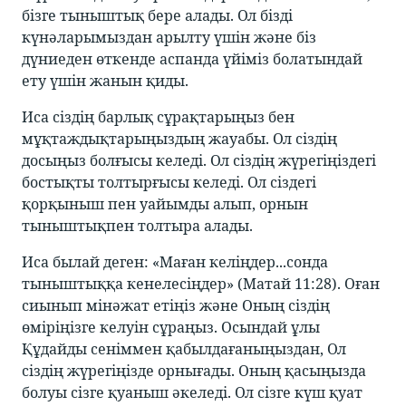
бізге тыныштық бере алады. Ол бізді
күнәларымыздан арылту үшін және біз
дүниеден өткенде аспанда үйіміз болатындай
ету үшін жанын қиды.
Иса сіздің барлық сұрақтарыңыз бен
мұқтаждықтарыңыздың жауабы. Ол сіздің
досыңыз болғысы келеді. Ол сіздің жүрегіңіздегі
бостықты толтырғысы келеді. Ол сіздегі
қорқыныш пен уайымды алып, орнын
тыныштықпен толтыра алады.
Иса былай деген: «Маған келіңдер...сонда
тыныштыққа кенелесіңдер» (Матай 11:28). Оған
сиынып мінәжат етіңіз және Оның сіздің
өміріңізге келуін сұраңыз. Осындай ұлы
Құдайды сеніммен қабылдағаныңыздан, Ол
сіздің жүрегіңізде орнығады. Оның қасыңызда
болуы сізге қуаныш әкеледі. Ол сізге күш қуат