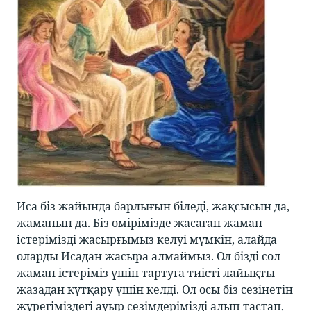
Иса біз жайында барлығын біледі, жақсысын да,
жаманын да. Біз өмірімізде жасаған жаман
істерімізді жасырғымыз келуі мүмкін, алайда
оларды Исадан жасыра алмаймыз. Ол бізді сол
жаман істеріміз үшін тартуға тиісті лайықты
жазадан құтқару үшін келді. Ол осы біз сезінетін
жүрегіміздегі ауыр сезімдерімізді алып тастап,