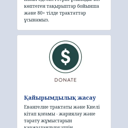
көптеген тақырыптар бойынша
және 80+ тілде трактаттар
ұсынамыз.
Қайырымдылық жасау
Евангелие трактаты және Киелі
кітап қоғамы - жариялау және
тарату жұмыстарын
қаржыландыру үшін