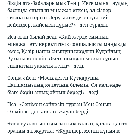
біздің ата-бабаларымыз Тәңір Иеге мына таудың
басында сиынып мінажат еткен, ал сіздер
сиынатын орын Иерусалимде болуға тиіс
дейсіздер, қайсысы дұрыс?» - деп сұрады.
Иса оған былай деді: «Қай жерде сиынып
мінәжат ету керектігіміз соншалықты маңызды
емес, Қазір нағыз сиынушылардың Құдайдың
Рухына кенеліп, Әкеге шындап мойынсұнып
сиынатын уақыты келді» - деді.
Сонда әйел: «Мәсіх деген Құтқарушы
Патшамыздың келетінін білемін. Ол келгенде
бізге бәрін ашық айтып береді» - деді.
Иса: «Сенімен сөйлесіп тұрған Мен Соның
Өзімін,» - деп әйелге жауап берді.
Әйел су алатын ыдысын қоя салып, қалаға қайта
оралды да, жұртқа: «Жүріңдер, менің құпия іс-