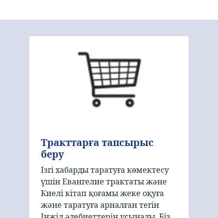
Тракттарға тапсырыс
беру
Ізгі хабарды таратуға көмектесу
үшін Евангелие трактаты және
Киелі кітап қоғамы жеке оқуға
және таратуға арналған тегін
Інжіл әдебиеттерін ұсынады. Біз