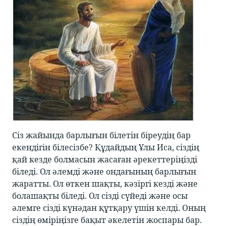
Сіз жайында барлығын білетін біреудің бар
екендігін білесізбе? Құдайдың Ұлы Иса, сіздің
қай кезде болмасын жасаған әрекеттеріңізді
біледі. Ол әлемді және ондағының барлығын
жаратты. Ол өткен шақты, кәзіргі кезді және
болашақты біледі. Ол сізді сүйеді және осы
әлемге сізді күнәдан құтқару үшін келді. Оның
сіздің өміріңізге бақыт әкелетін жоспары бар.