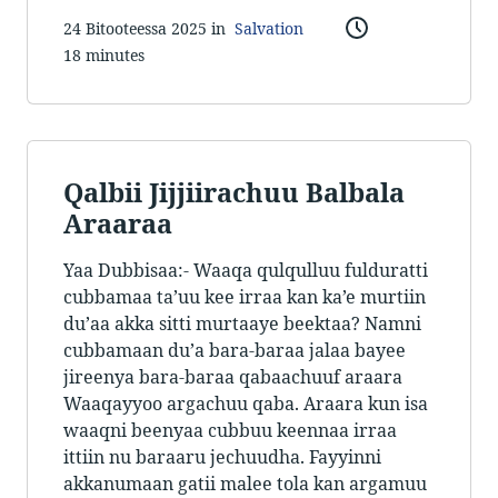
24 Bitooteessa 2025 in
Salvation
18 minutes
Qalbii Jijjiirachuu Balbala
Araaraa
Yaa Dubbisaa:- Waaqa qulqulluu fulduratti
cubbamaa ta’uu kee irraa kan ka’e murtiin
du’aa akka sitti murtaaye beektaa? Namni
cubbamaan du’a bara-baraa jalaa bayee
jireenya bara-baraa qabaachuuf araara
Waaqayyoo argachuu qaba. Araara kun isa
waaqni beenyaa cubbuu keennaa irraa
ittiin nu baraaru jechuudha. Fayyinni
akkanumaan gatii malee tola kan argamuu