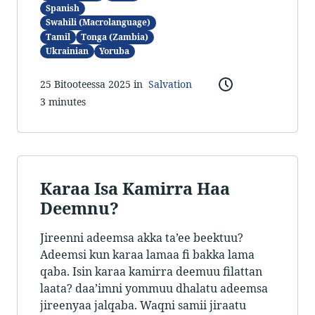
Spanish
Swahili (Macrolanguage)
Tamil
Tonga (Zambia)
Ukrainian
Yoruba
25 Bitooteessa 2025 in
Salvation
3 minutes
Karaa Isa Kamirra Haa
Deemnu?
Jireenni adeemsa akka ta’ee beektuu?
Adeemsi kun karaa lamaa fi bakka lama
qaba. Isin karaa kamirra deemuu filattan
laata? daa’imni yommuu dhalatu adeemsa
jireenyaa jalqaba. Waqni samii jiraatu