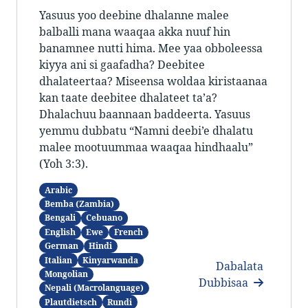
Yasuus yoo deebine dhalanne malee
balballi mana waaqaa akka nuuf hin
banamnee nutti hima. Mee yaa obboleessa
kiyya ani si gaafadha? Deebitee
dhalateertaa? Miseensa woldaa kiristaanaa
kan taate deebitee dhalateet ta’a?
Dhalachuu baannaan baddeerta. Yasuus
yemmu dubbatu “Namni deebi’e dhalatu
malee mootuummaa waaqaa hindhaalu”
(Yoh 3:3).
Arabic
Bemba (Zambia)
Bengali
Cebuano
English
Ewe
French
German
Hindi
Italian
Kinyarwanda
Dabalata
Mongolian
Dubbisaa
Nepali (Macrolanguage)
Plautdietsch
Rundi