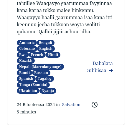
ta’uillee Waaqayyo gaarummaa fayyinnaa
kana karaa tokko malee hinkennu.
Waaqayyo haalli gaarummaa isaa kana itti
keennuu jecha tokkoon woyta wolitti
qabamu “Qalbii jijjiirachuu” dha.
Amharic
Bengali
Cebuano
English
Ewe
French
Hindi
Kazakh
Dabalata
Nepali (Macrolanguage)
Dubbisaa
Rundi
Russian
Spanish
Tagalog
Tonga (Zambia)
Ukrainian
Nyanja
24 Bitooteessa 2025 in
Salvation
5 minutes