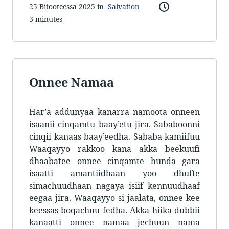
25 Bitooteessa 2025 in
Salvation
3 minutes
Onnee Namaa
Har’a addunyaa kanarra namoota onneen
isaanii cinqamtu baay’etu jira. Sababoonni
cinqii kanaas baay’eedha. Sababa kamiifuu
Waaqayyo rakkoo kana akka beekuufi
dhaabatee onnee cinqamte hunda gara
isaatti amantiidhaan yoo dhufte
simachuudhaan nagaya isiif kennuudhaaf
eegaa jira. Waaqayyo si jaalata, onnee kee
keessas boqachuu fedha. Akka hiika dubbii
kanaatti onnee namaa jechuun nama