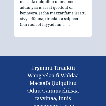
macaafa qulqulluu ummatoota
addunyaa maraaf qooduuf of
kenneera. Jecha maxxanfame irratti
xiyyeeffanna, tiraaktota salphaa
(barruulee) fayyadamna. …
Ergamni Tiraaktii
Wangeelaa fi Waldaa
Macaafa Qulqulluu
Oduu Gammachiisaa
fayyinaa, innis
ayyaanaan karaa