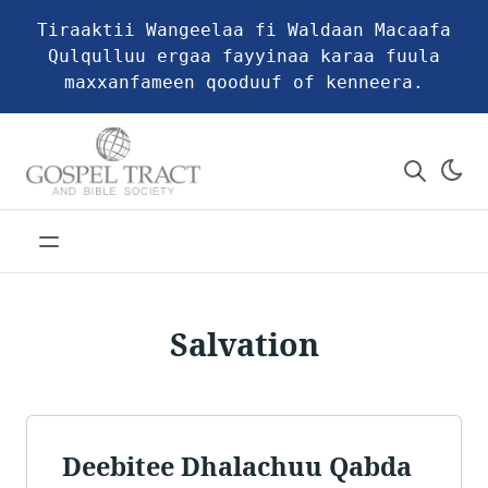
Tiraaktii Wangeelaa fi Waldaan Macaafa
Qulqulluu ergaa fayyinaa karaa fuula
maxxanfameen qooduuf of kenneera.
Salvation
Deebitee Dhalachuu Qabda