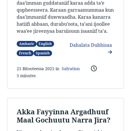
daa’imman guddataniif karaa adda ta’e
qopheesseera. Karaan garraamummaa kun
daa’immaniif duwwaadha. Karaa kanarra
hatiifi abbaan, durabu’oota, ta’ani ijoollee
waa’ee jireenyaa barsiisuun isaaniif ta’a.
Amharic
English
Dabalata Dubbisaa
French
Spanish
25 Bitooteessa 2025 in
Salvation
5 minutes
Akka Fayyinna Argadhuuf
Maal Gochuutu Narra Jira?