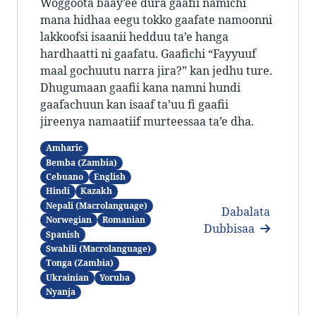
Woggoota baay’ee dura gaafii namichi
mana hidhaa eegu tokko gaafate namoonni
lakkoofsi isaanii hedduu ta’e hanga
hardhaatti ni gaafatu. Gaafichi “Fayyuuf
maal gochuutu narra jira?” kan jedhu ture.
Dhugumaan gaafii kana namni hundi
gaafachuun kan isaaf ta’uu fi gaafii
jireenya namaatiif murteessaa ta’e dha.
Amharic
Bemba (Zambia)
Cebuano
English
Hindi
Kazakh
Nepali (Macrolanguage)
Dabalata
Norwegian
Romanian
Dubbisaa
Spanish
Swahili (Macrolanguage)
Tonga (Zambia)
Ukrainian
Yoruba
Nyanja