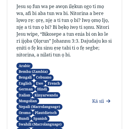
Jesu sọ fun wa pe awọn ilẹkun ogo ti mọ
wa, afi bi aba tun wa bi. Nitorina a bere
lọwọ rẹ: ọrẹ, njẹ a ti tun ọ bi? Iwọ ọmọ Ijọ,
njẹ a ti tun ọ bi? Bi bẹkọ iwọ ti sọnu. Nitori
Jesu wipe, “Bikosepe a tun enia bi on ko le
ri ijọba Ọlọrun” Johannu 3:3. Dajudaju ko si
ẹniti o fẹ ku sinu ẹsẹ tabi ti o fẹ segbe;
nitorina, a nilati tun ọ bi.
Arabic
Bemba (Zambia)
Bengali
Cebuano
English
Ewe
French
German
Hindi
Italian
Kinyarwanda
Ká síi
Mongolian
Nepali (Macrolanguage)
Oromo
Plautdietsch
Rundi
Spanish
Swahili (Macrolanguage)