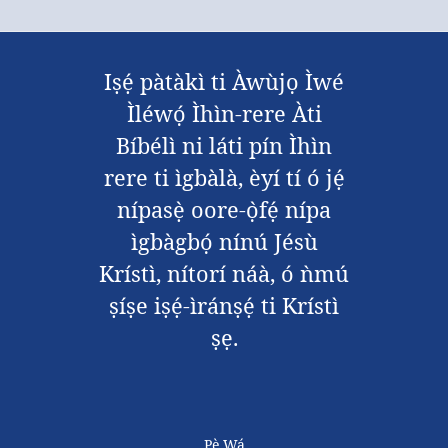
Iṣẹ́ pàtàkì ti Àwùjọ Ìwé
Ìléwọ́ Ìhìn-rere Àti
Bíbélì ni láti pín Ìhìn
rere ti ìgbàlà, èyí tí ó jẹ́
nípasẹ̀ oore-ọ̀fẹ́ nípa
ìgbàgbọ́ nínú Jésù
Krístì, nítorí náà, ó ǹmú
ṣíṣe iṣẹ́-ìránṣẹ́ ti Krístì
ṣẹ.
Pè Wá