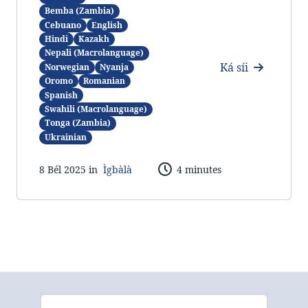
Bemba (Zambia)
Cebuano
English
Hindi
Kazakh
Nepali (Macrolanguage)
Ká síi
Norwegian
Nyanja
Oromo
Romanian
Spanish
Swahili (Macrolanguage)
Tonga (Zambia)
Ukrainian
8 Bél 2025 in
Ìgbàlà
4 minutes