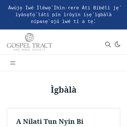
Àwùjọ Ìwé Ìléwọ́ Ìhìn-rere Àti Bíbélì jẹ́
ìyàsọ́tọ̀ láti pín ìròyìn iṣẹ́ ìgbàlà
nípasẹ̀ ojú ìwé tí a tẹ̀.
Ìgbàlà
A Nilati Tun Nyin Bi