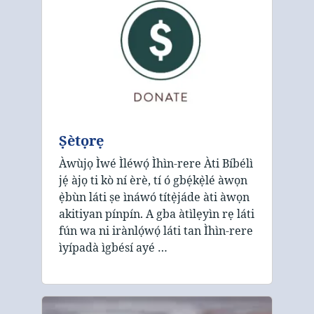
Ṣètọrẹ
Àwùjọ Ìwé Ìléwọ́ Ìhìn-rere Àti Bíbélì
jẹ́ àjọ ti kò ní èrè, tí ó gbẹ́kẹ̀lé àwọn
ẹ̀bùn láti ṣe ìnáwó títẹ̀jáde àti àwọn
akitiyan pínpín. A gba àtìlẹyìn rẹ láti
fún wa ni irànlọ́wọ́ láti tan Ìhìn-rere
ìyípadà ìgbésí ayé …