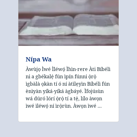
Nípa Wa
Àwùjọ Ìwé Ìléwọ́ Ìhìn-rere Àti Bíbélì
ni a gbékalẹ̀ fún ìpín fúnni ọ̀rọ̀
ìgbàlà ọkàn tí ó ní àtìlẹyìn Bíbélì fún
ènìyàn yíká-yíká àgbáyé. Ìfojúsùn
wá dúró lórí ọ̀rọ̀ tí a tẹ̀, lílo àwọn
ìwé ìléwọ́ ní ìrọ̀rùn. Àwọn ìwé …