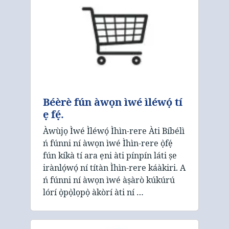
Béèrè fún àwọn ìwé ìléwọ́ tí
ẹ fẹ́.
Àwùjọ Ìwé Ìléwọ́ Ìhìn-rere Àti Bíbélì
ń fúnni ní àwọn ìwé Ìhìn-rere ọ̀fẹ́
fún kíkà tí ara ẹni àti pínpín láti ṣe
irànlọ́wọ́ ní títàn Ìhìn-rere káàkiri. A
ń fúnni ní àwọn ìwé àṣàrò kúkúrú
lórí ọ̀pọ̀lọpọ̀ àkòrí àti ní …