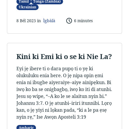
Tamil
Tonga (Zambia)
Ukrainian
8 Bél 2025 in
Ìgbàlà
6 minutes
Kini ki Emi ki o se ki Nie La?
Eyi jẹ ibere ti o dara pupọ ti o yẹ ki
olukuluku enia bere. O jẹ nipa opin ẹmi
enia ni ibugbe aiyeraiye–aiye ainipẹkun. Bi
iwọ ko ba se onigbagbọ, iwọ ko iti di atunbi.
Jesu sọ wipe, “–A ko le se alaitun nyin bi.”
Johannu 3:7. O jẹ atunbi–iriri itunnibi. Lọrọ
kan, o jẹ yiyi ni lọkan pada, “ki a le pa ẹsẹ
nyin rẹ,” Ise Awọn Aposteli 3:19
Amharic