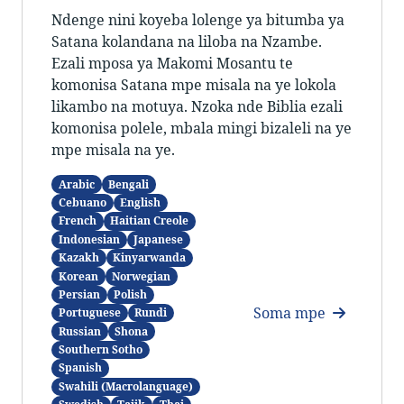
Ndenge nini koyeba lolenge ya bitumba ya
Satana kolandana na liloba na Nzambe.
Ezali mposa ya Makomi Mosantu te
komonisa Satana mpe misala na ye lokola
likambo na motuya. Nzoka nde Biblia ezali
komonisa polele, mbala mingi bizaleli na ye
mpe misala na ye.
Arabic
Bengali
Cebuano
English
French
Haitian Creole
Indonesian
Japanese
Kazakh
Kinyarwanda
Korean
Norwegian
Persian
Polish
Soma mpe
Portuguese
Rundi
Russian
Shona
Southern Sotho
Spanish
Swahili (Macrolanguage)