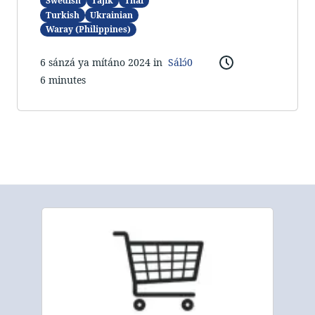
Swedish
Tajik
Thai
Turkish
Ukrainian
Waray (Philippines)
6 sánzá ya mítáno 2024 in
Sálɔ́0
6 minutes