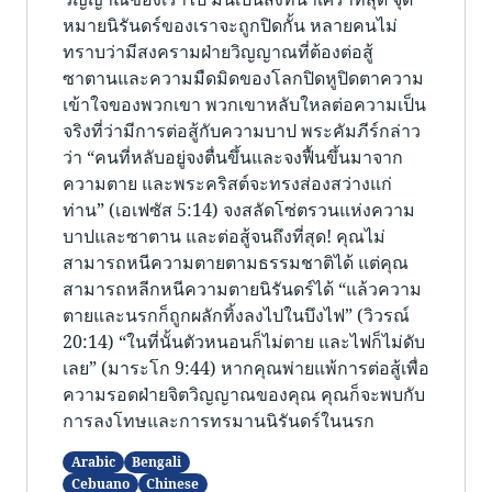
หมายนิรันดร์ของเราจะถูกปิดกั้น หลายคนไม่
ทราบว่ามีสงครามฝ่ายวิญญาณที่ต้องต่อสู้
ซาตานและความมืดมิดของโลกปิดหูปิดตาความ
เข้าใจของพวกเขา พวกเขาหลับใหลต่อความเป็น
จริงที่ว่ามีการต่อสู้กับความบาป พระคัมภีร์กล่าว
ว่า “คนที่หลั​บอยู่จงตื่นขึ้นและจงฟื้นขึ้นมาจาก
ความตาย และพระคริสต์จะทรงส่องสว่างแก่​
ท่าน” (เอเฟซัส 5:14) จงสลัดโซ่ตรวนแห่งความ
บาปและซาตาน และต่อสู้จนถึงที่สุด! คุณไม่
สามารถหนีความตายตามธรรมชาติได้ แต่คุณ
สามารถหลีกหนีความตายนิรันดร์ได้ “แล้วความ
ตายและนรกก็​ถู​กผลักทิ้งลงไปในบึงไฟ” (วิวรณ์
20:14) “ในที่นั้นตัวหนอนก็​ไม่​ตาย และไฟก็​ไม่​ดับ
เลย” (มาระโก 9:44) หากคุณพ่ายแพ้การต่อสู้เพื่อ
ความรอดฝ่ายจิตวิญญาณของคุณ คุณก็จะพบกับ
การลงโทษและการทรมานนิรันดร์ในนรก
Arabic
Bengali
Cebuano
Chinese