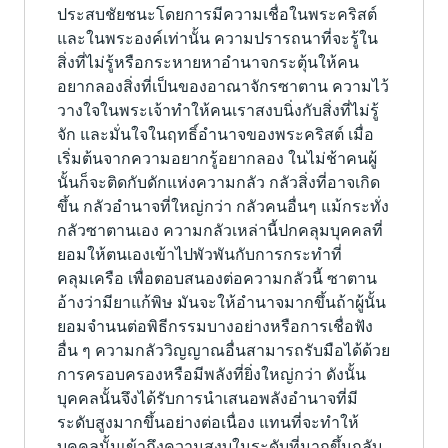
ประสบชัยชนะโดยการมีความเชื่อในพระคริสต์
และในพระองค์เท่านั้น ความปรารถนาที่จะรู้ใน
สิ่งที่ไม่รู้หรือกระหายหาอำนาจกระตุ้นให้คน
อยากลองสิ่งที่เป็นของอาณาจักรซาตาน ความไว้
วางใจในพระเจ้าทำให้คนเราสงบนิ่งกับสิ่งที่ไม่รู้
จัก และมั่นใจในฤทธิ์อำนาจของพระคริสต์ เมื่อ
เริ่มต้นจากความอยากรู้อยากลอง ในไม่ช้าคนผู้
นั้นก็จะติดกับดักแห่งความกลัว กลัวสิ่งที่อาจเกิด
ขึ้น กลัวอำนาจที่ใหญ่กว่า กลัวคนอื่นๆ แม้กระทั่ง
กลัวซาตานเอง ความกลัวเหล่านี้ปกคลุมบุคคลที่
ยอมให้ตนเองเข้าไปพัวพันกับการกระทำที่
คลุมเครือ เพื่อตอบสนองต่อความกลัวนี้ ซาตาน
อ้างว่ามียาแก้พิษ มันจะให้อำนาจมากขึ้นถ้าผู้นั้น
ยอมจำนนต่อพิธีกรรมบางอย่างหรือการเชื่อฟัง
อื่น ๆ ความกลัววิญญาณอื่นสามารถรับมือได้ด้วย
การครอบครองหรือมีพลังที่ยิ่งใหญ่กว่า ดังนั้น
บุคคลนั้นจึงได้รับการนำเสนอพลังอำนาจที่มี
ระดับสูงมากขึ้นอย่างต่อเนื่อง แทนที่จะทำให้
บุคคลนั้นเข้าถึงความสงบในระดับที่มากขึ้นกลับ