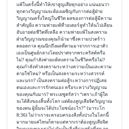
แพ้ในครั้งนี้ทำให้เขาสูญเสียทุกอย่าง แน่นอนว่า
ทุกดวงวิญญาณจะต้องเผชิญกับการต่อสู้ฝ่าย
วิญญาณครั้งใหญ่ในชีวิต ผลของการต่อสู้มีความ
สำคัญยิ่ง ความพ่ายแพ้ที่วอเตอร์ลูทำให้นโปเลียน
อับอายต่อชีวิตที่เหลือ ความพ่ายแพ้ในสงคราม
ฝ่ายวิญญาณของคุณก็นำมาซึ่งความปวดร้าว
ตลอดกาล คุณนึกถึงผลที่ตามมาจากการเอาตัว
เองเป็นศูนย์กลางโดยปราศจากพระคริสต์หรือ
ไม่? คุณกำลังพ่ายแพ้สงครามในชีวิตหรือไม่?
คุณกำลังทำสงครามระหว่างความเป็นและความ
ตายใช่ไหม? หรือเป็นสงครามระหว่างสวรรค์
และนรก? เป็นสงครามต่อสู้ระหว่างการปฏิเสธ
ตนเองและการรักตนเอง หรือระหว่างวิญญาณ
ของคุณกับมาร? พระ​เยซู​ตรัส​ว่า “เพราะถ้าผู้ใด
จะได้​สิ่งของสิ้นทั้งโลก แต่​ต้องสูญเสียจิตวิญญาณ
ของตน ผู้​นั้นจะได้​ประโยชน์​อะไร?” (มาระโก
8:36) ไม่ว่าเราจะครอบครองสิ่งทั้งปวงในโลกนี้
มากมายแค่ไหนก็ตามแต่หากเราต้องสูญเสียจิต
วิญญาณของเราไป มันเป็นสิ่งที่น่าเศร้าที่สุด จุด