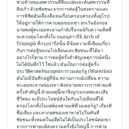
ช่วงท้ายของศตวรรษที่สิบแปดและต้นศตวรรษที่
สิบเก้า ด้วยชัยชนะจากการต่อสู้ในสงครามและ
การพิชิตอันเลื่องลือจนเกือบครอบครองทั้งยุโรป
ให้อยู่ภายใต้การควบคุมของเขา ยกเว้นอังกฤษ
นายพลผู้ทะเยอทะยานกำลังรื่นรมย์กับความคิดที่
จะควบคุมโลกทั้งใบ บนอนุสาวรีย์ Arch of
Triumph ที่กรุงปารีสนั้น มีข้อความที่เขียนเกี่ยว
กับการต่อสู้ของนโปเลียนและชัยชนะที่ได้มา
อย่างไรก็ตาม การต่อสู้ครั้งสำคัญเหตุการณ์หนึ่ง
ไม่ได้บันทึกไว้ ใช่แล้ว มันเป็นการต่อสู้ครั้ง
ประวัติศาสตร์ของยุทธการวอเตอร์ลู (Waterloo)
มันไม่มีบันทึกอยู่ที่นั่น สถานการณ์เปลี่ยน ความ
ทะเยอทะยานของเขา พังทลายเพราะการพ่ายแพ้
ครั้งสำคัญนี้ ด้วยเหตุนี้เขาจึงถูกเนรเทศและเสีย
ชีวิตลง จะมีประโยชน์อันใดกับนโปเลียนที่ได้
ครองโลกทั้งใบแต่ต้องพ่ายแพ้ที่วอเตอร์ลู? เกียรติ
ชื่อเสียง และลาภยศของเขาหายไปในทันที
ชัยชนะทั้งหมดในอดีตไม่ได้เป็นประโยชน์ต่อเขา
จากการพ่ายแพ้สงครามครั้งยิ่งใหญ่นี้ การพ่าย