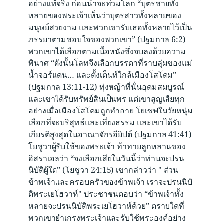
อย่างแท้จริง ก่อนน้ำจะท่วมโลก “บุ​ตรชายทั้ง
หลายของพระเจ้าเห็​นว่าบุตรสาวทั้งหลายของ
มนุษย์​สวยงาม และพวกเขารับเธอทั้งหลายไว้เป็น
ภรรยาตามชอบใจของพวกเขา” (ปฐมกาล 6:2)
พวกเขาได้เลือกตามเนื้อหนังซึ่งจบลงด้วยความ
พินาศ “ดังนั้นโลทจึงเลือกบรรดาที่ราบลุ่มของแม่
น้ำจอร์​แดน… และตั้งเต็นท์​ใกล้​เมืองโสโดม”
(ปฐมกาล 13:11-12) ทุ่งหญ้าที่นั่นอุดมสมบูรณ์
และเขาได้รับทรัพย์สินเป็นพร แต่เขาสูญเสียทุก
อย่างเมื่อเมืองโสโดมถูกทำลาย โยเซฟในวัยหนุ่ม
เลือกที่จะบริสุทธ์และเที่ยงธรรม และเขาได้รับ
เกียรติสูงสุดในอาณาจักรอียิปต์ (ปฐมกาล 41:41)
โยชูวาผู้รับใช้ของพระเจ้า ท้าทายลูกหลานของ
อิสราเอลว่า “จงเลือกเสียในวันนี้ว่าท่านจะปรน
นิบั​ติ​ผู้ใด” (โยชูวา 24:15) เขากล่าวว่า " ​ส่วน
ข้าพเจ้าและครอบครัวของข้าพเจ้า เราจะปรนนิบั​
ติ​พระเยโฮวาห์" ประชาชนตอบว่า “ข้าพเจ้าทั้ง
หลายจะปรนนิบั​ติ​พระเยโฮวาห์​ด้วย” ตราบใดที่
พวกเขายำเกรงพระเจ้าและรับใช้พระองค์อย่าง