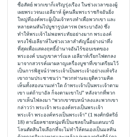
ซื่อสัตย์ พวกเขาก็เจริญรุ่งเรือง ในช่วงเวลาของผู้
เผยพระวจนะเอลียาห์ ผู้คนลืมพระราชกิจอันยิ่ง
ใหญ่ที่องค์พระผู้เป็นเจ้าทรงทำเพื่อพวกเขา และ
หลายคนหันไปบูชารูปเคารพ (พระบาอัล) ซึ่ง
ทำให้พระเจ้าไม่พอพระทัยอย่างมาก พระองค์
ทรงใช้เอลียาห์ในช่วงเวลาสำคัญนี้อย่างน่าทึ่ง
ที่สุดเพื่อแสดงฤทธิ์อำนาจอันไร้ขอบเขตของ
พระองค์ บนภูเขาคาร์เมล เอลียาห์เรียกไฟตกลง
มาจากสวรรค์เผาผลาญเครื่องบูชาที่เขาเตรียมไว้
เป็นการพิสูจน์ว่าพระเจ้าเป็นพระเจ้าอย่างแท้จริง
เขาถามประชาชนว่า “พวกท่านจะยุติความคิด
เห็นทั้งสองนานเท่าใด ถ้าพระเจ้าเป็นพระเจ้าตาม
เขา แต่ถ้าบาอัล ก็จงตามเขาไป” หลังจากที่พวก
เขาเห็นไฟลงมา “พวกเขาซบหน้าลงและพวกเขา
กล่าวว่า พระเจ้า พระองค์ทรงเป็นพระเจ้า
พระเจ้า พระองค์ทรงเป็นพระเจ้า” (1 พงศ์กษัตริย์
18) ดาเนียลชายหนุ่มที่เป็นเชลยในดินแดนบาบิ
โลนตัดสินใจเลือกที่จะไม่ทำให้ตนเองเป็นมลทิน
ด้วยการกินอาหารและเหล้าองุ่นของกษัตริย์ (ดา