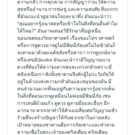
ความกลัว การคุกคาม การสัญญาว่าจะให้ความ
สุขหรืออำนาจ การข่มขู่ และความสงสัย สิ่งแรกๆ
ที่มันแนะนำดูน่าสนใจและน่าทึ่ง มันแนะนำว่า
“คุณอยากรู้อนาคตหรือเข้าใจในสิ่งที่คนอื่นทำไม่
ได้ไหม?” มันอาจเสนอวิธีรักษาที่อยู่เหนือ
ขอบเขตของวิทยาศาสตร์ เรื่องของโหราศาสตร์
หรือการดูดวงอาจดูไม่มีพิษมีภัยแต่ในไม่ช้ามันก็
จะตามมาด้วยมนต์ขลังหรือคาถา การดูฤกษ์ยาม
หรือเลขอัปมงคล มันแนะนำว่ามีวิญญาณบาง
ดวงที่ต้องให้ความเคารพและเกรงกลัวเพราะมี
พลังเหนือเรา ดังนั้นซาตานจึงดักผู้ไม่ระวังภัยให้
อยู่ในห้วงแห่งความกลัวมันและสมุนของมัน มี
คนจำนวนมากที่จมอยู่กับความอยากรู้อยากเห็น
ในสิ่งที่ตอนแรกดูเหมือนไม่ค่อยมีพิษมีภัย เช่น
การเล่นผีถ้วยแก้ว ดูดวง ดูลายมือและอื่นๆ อีก
มากมาย พวกเขาทำให้ตัวเองเสี่ยงต่อวิญญาณชั่ว
ร้ายที่จะสร้างปัญหาให้กับพวกเขาในภายหลัง
เป้าหมายของซาตานคือการกัดเซาะและทำลาย
ความเชื่อในพระเจ้าของคริสเตียน คริสเตียน