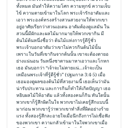
ทั้งหมด มันทำให้ความโศก ความทุกข์ ความเจ็บ
ไข้ ความตายเข้ามาในโลก พระเจ้ารักอาดัมและ
เอวา พระองค์ทรงสร้างสวนสวยงามให้พวกเขา
อยู่อาศัยเรียกว่าสวนเอเดน อาดัมต้องดูแลมัน ใน
สวนนี้มีผักและผลไม้มากมายให้พวกเขากิน มี
ต้นไม้ต้นหนึ่งชื่อว่า ต้นไม้แห่งการรู้ดีรู้ชั่ว
พระเจ้าบอกอาดัมว่าเขาไม่ควรกินต้นไม้นั้น
เพราะในวันที่เขากินจากต้นนั้น เขาจะต้องตายอ
ย่างแน่นอน วันหนึ่งซาตานมาหาเอวาและโกหก
เธอ มันบอกว่า “เจ้าจะไม่ตายแน่…เจ้าจะเป็น
เหมือนพระเจ้าที่รู้ดีรู้ชั่ว” (ปฐมกาล 3:4-5) เมื่อ
เธอมองดูผลของต้นไม้ที่สวยงามนี้ เธอเห็นว่ามัน
น่ารับประทาน และการกินก็ทำให้เกิดปัญญา เธอ
หยิบผลไม้ให้อาดัม แล้วทั้งสองคนก็กิน ทันใดนั้น
พวกเขาก็รู้สึกผิดในใจ พวกเขาไม่เคยรู้สึกแบบนี้
มาก่อน พวกเขารู้ว่าพวกเขาทำสิ่งที่ผิดอย่างร้าย
แรง ทั้งสองรู้สึกละอายใจเมื่อนึกถึงการไม่เชื่อฟัง
ของพวกเขา ความกลัวเข้ามาในใจพวกเขาเมื่อ