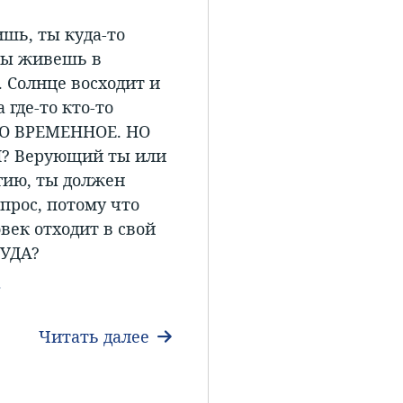
шь, ты куда-то
ты живешь в
. Солнце восходит и
 где-то кто-то
ТО ВРЕМЕННОЕ. НО
? Верующий ты или
гию, ты должен
прос, потому что
век отходит в свой
КУДА?
зык
Читать далее