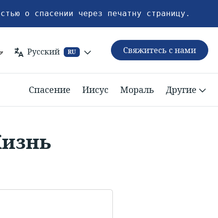
естью о спасении через печатну страницу.
Свяжитесь с нами
Русский
RU
Спасение
Иисус
Мораль
Другие
Жизнь