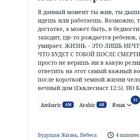
В данный момент ты жив, ты дыши
идешь или работаешь. Возможно, 
достатке, а может быть, в бедности
заходит, где-то рождается ребенок, а
умирает. ЖИЗНЬ – ЭТО ЛИШЬ НЕЧ
ЧТО БУДЕТ С ТОБОЙ ПОСЛЕ СМЕРТИ
просто не веришь ни в какую рели
ответить на этот самый важный во
после короткой земной жизни чело
вечный дом (Екклесиаст 12:5). НО 
Я
31
Amharic
Arabic
Язык
AM
AR
Будущая Жизнь
,
Небеса
4 minutes