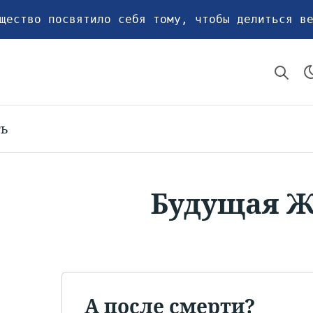
щество посвятило себя тому, чтобы делиться в
ть
Будущая 
А после смерти?