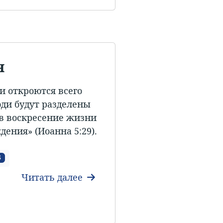
я
и откроются всего
юди будут разделены
 в воскресение жизни
дения» (Иоанна 5:29).
S
Читать далее