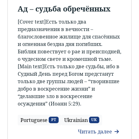
Ад – судьба обречённых
[Cover text]Есть только два
предназначения в вечности –
благословенное жилище для спасённых
и огненная бездна дня погибших.
Библия повествует о рае и преисподней,
о чудесном свете и кромешной тьме.
[Main text]Есть только две судьбы, ибо в
Судный День перед Богом предстанут
только две группы людей – “творившие
добро в воскресение жизни” и
“делавшие зло в воскресение
осуждения” (Иоанн 5:29).
Portuguese
Ukrainian
PT
UK
Читать далее