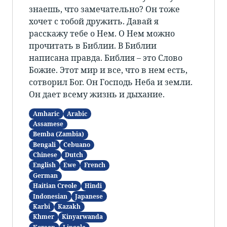
знаешь, что замечательно? Он тоже
хочет с тобой дружить. Давай я
расскажу тебе о Нем. О Нем можно
прочитать в Библии. В Библии
написана правда. Библия – это Слово
Божие. Этот мир и все, что в нем есть,
сотворил Бог. Он Господь Неба и земли.
Он дает всему жизнь и дыхание.
Amharic
Arabic
Assamese
Bemba (Zambia)
Bengali
Cebuano
Chinese
Dutch
English
Ewe
French
German
Haitian Creole
Hindi
Indonesian
Japanese
Karbi
Kazakh
Khmer
Kinyarwanda