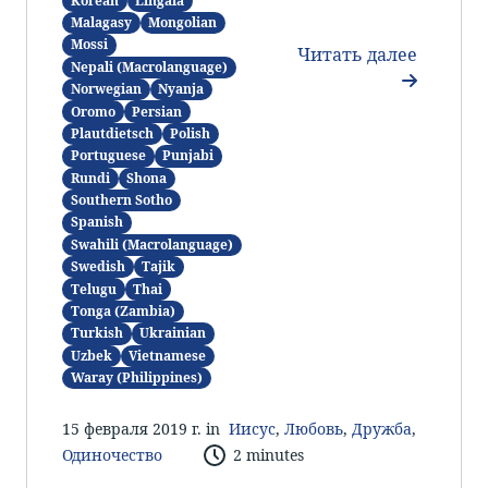
Korean
Lingala
Malagasy
Mongolian
Mossi
Читать далее
Nepali (Macrolanguage)
Norwegian
Nyanja
Oromo
Persian
Plautdietsch
Polish
Portuguese
Punjabi
Rundi
Shona
Southern Sotho
Spanish
Swahili (Macrolanguage)
Swedish
Tajik
Telugu
Thai
Tonga (Zambia)
Turkish
Ukrainian
Uzbek
Vietnamese
Waray (Philippines)
15 февраля 2019 г. in
Иисус
,
Любовь
,
Дружба
,
Одиночество
2 minutes