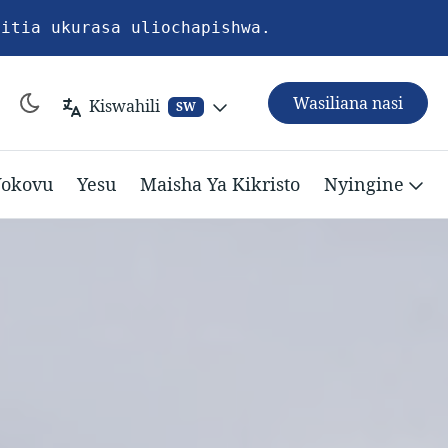
pitia ukurasa uliochapishwa.
Wasiliana nasi
Kiswahili
SW
okovu
Yesu
Maisha Ya Kikristo
Nyingine