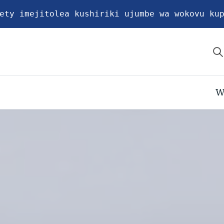
ety imejitolea kushiriki ujumbe wa wokovu ku
W