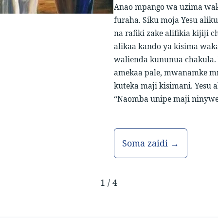
Anao mpango wa uzima wako
furaha. Siku moja Yesu ali
na rafiki zake alifikia kijiji
alikaa kando ya kisima wakat
walienda kununua chakula.
amekaa pale, mwanamke mm
kuteka maji kisimani. Yesu
“Naomba unipe maji ninywe
Soma zaidi →
1
/
4