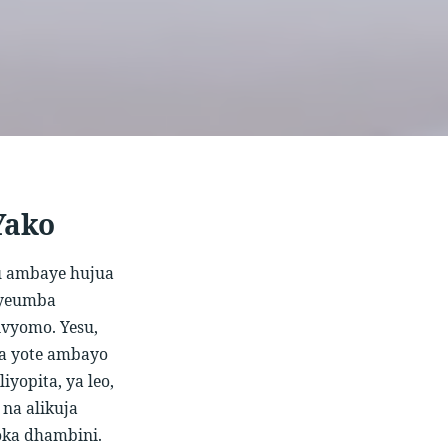
Yako
u ambaye hujua
iyeumba
ivyomo. Yesu,
a yote ambayo
yopita, ya leo,
na alikuja
ka dhambini.