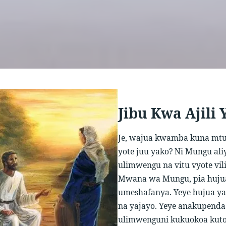
Jibu Kwa Ajili 
Je, wajua kwamba kuna mt
yote juu yako? Ni Mungu al
ulimwengu na vitu vyote vil
Mwana wa Mungu, pia huju
umeshafanya. Yeye hujua yali
na yajayo. Yeye anakupenda 
ulimwenguni kukuokoa kuto