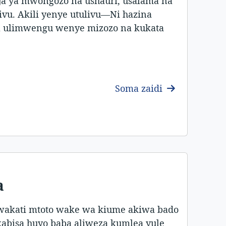
ja ya mwongozo na ushauri, usalama na
livu. Akili yenye utulivu—Ni hazina
ika ulimwengu wenye mizozo na kukata
Soma zaidi
a
akati mtoto wake wa kiume akiwa bado
abisa huyo baba aliweza kumlea yule