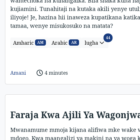
wamechoka na kuhangaika. Bila shaka kuna ha
kujiamini. Tunahitaji na kutaka akili yenye utu
iliyoje! Je, hazina hii inaweza kupatikana kat
tamaa, wenye misukosuko na matata?
lugha
44
Amharic
Arabic
lugha
AM
AR
Amani
4 minutes
Faraja Kwa Ajili Ya Wagonjw
Mwanamume mmoja kijana alifiwa mke wake w
mdogo. Kwa maangalizi ya makini na ya woga k