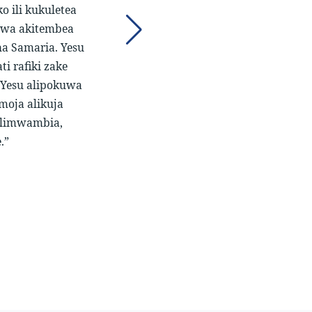
 ili kukuletea
kuwa akitembea
 cha Samaria. Yesu
i rafiki zake
 Yesu alipokuwa
oja alikuja
 alimwambia,
.”