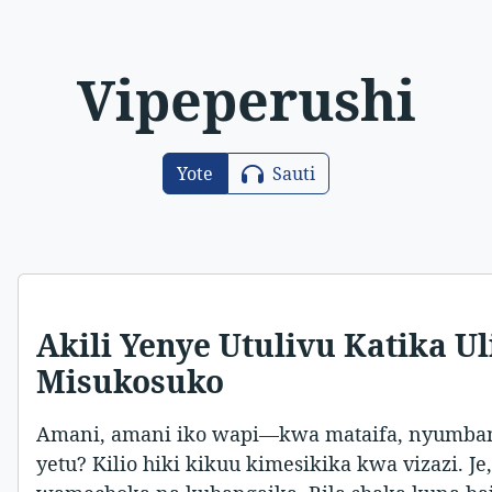
Vipeperushi
Yote
Sauti
Akili Yenye Utulivu Katika 
Misukosuko
Amani, amani iko wapi—kwa mataifa, nyumbani
yetu? Kilio hiki kikuu kimesikika kwa vizazi. J