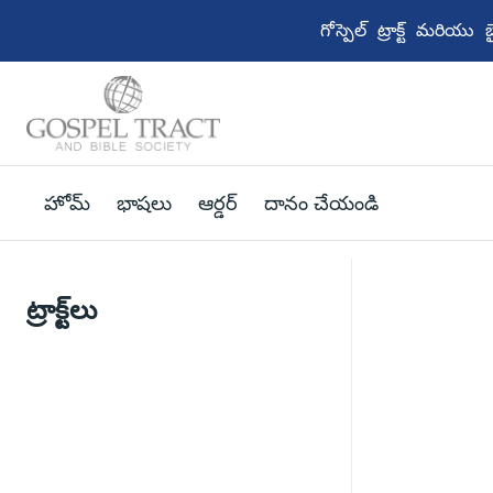
గోస్పెల్ ట్రాక్ట్ మరియ
హోమ్
భాషలు
ఆర్డర్
దానం చేయండి
ట్రాక్ట్‌లు