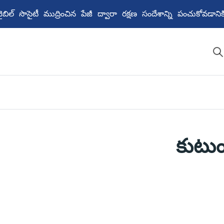
ు బైబిల్ సొసైటీ ముద్రించిన పేజీ ద్వారా రక్షణ సందేశాన్ని పంచుకోవడ
కుటు