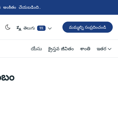
ానికి అంకితం చేయబడింది.
మమ్మల్ని సంప్రదించండి
తెలుగు
TE
యేసు
క్రైస్తవ జీవితం
శాంతి
ఇతర
ంబం