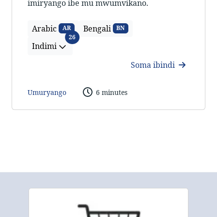
imiryango ibe mu mwumvikano.
Arabic
Bengali
AR
BN
Indimi
26
Indimi
Soma ibindi
Umuryango
6 minutes