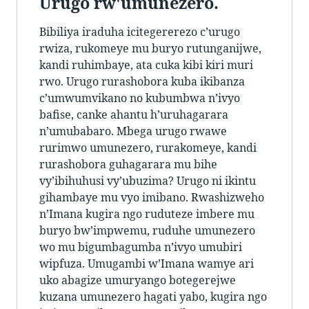
Urugo rw'umunezero.
Bibiliya iraduha icitegererezo c’urugo
rwiza, rukomeye mu buryo rutunganijwe,
kandi ruhimbaye, ata cuka kibi kiri muri
rwo. Urugo rurashobora kuba ikibanza
c’umwumvikano no kubumbwa n’ivyo
bafise, canke ahantu h’uruhagarara
n’umubabaro. Mbega urugo rwawe
rurimwo umunezero, rurakomeye, kandi
rurashobora guhagarara mu bihe
vy’ibihuhusi vy’ubuzima? Urugo ni ikintu
gihambaye mu vyo imibano. Rwashizweho
n’Imana kugira ngo ruduteze imbere mu
buryo bw’impwemu, ruduhe umunezero
wo mu bigumbagumba n’ivyo umubiri
wipfuza. Umugambi w’Imana wamye ari
uko abagize umuryango botegerejwe
kuzana umunezero hagati yabo, kugira ngo