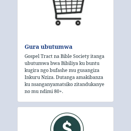
Gura ubutumwa
Gospel Tract na Bible Society itanga
ubutumwa bwa Bibiliya ku buntu
kugira ngo bufashe mu gusangiza
Inkuru Nziza. Dutanga amakibanza
ku nsanganyamatsiko zitandukanye
no mu ndimi 80+.