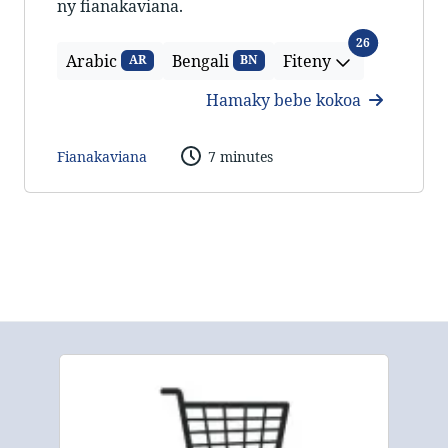
ny fianakaviana.
Fiteny
26
Arabic
Bengali
Fiteny
AR
BN
Hamaky bebe kokoa
Fianakaviana
7 minutes