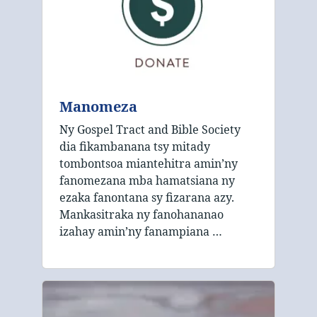
Manomeza
Ny Gospel Tract and Bible Society
dia fikambanana tsy mitady
tombontsoa miantehitra amin’ny
fanomezana mba hamatsiana ny
ezaka fanontana sy fizarana azy.
Mankasitraka ny fanohananao
izahay amin’ny fanampiana …