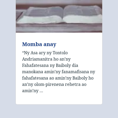
Momba anay
“Ny Asa ary ny Tontolo
Andriamanitra ho an’ny
Fahafatesana ny Baiboly dia
manokana amin’ny fanamafisana ny
fahafatesana ao amin’ny Baiboly ho
an’ny olom-pirenena rehetra ao
amin’ny …