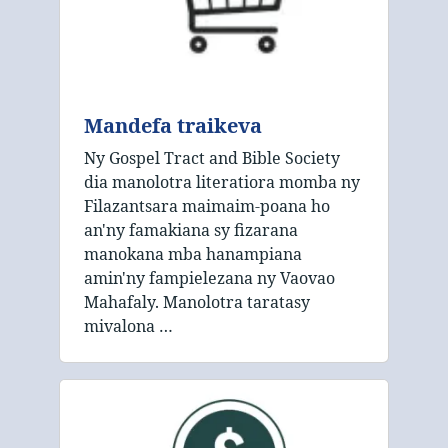
Mandefa traikeva
Ny Gospel Tract and Bible Society
dia manolotra literatiora momba ny
Filazantsara maimaim-poana ho
an'ny famakiana sy fizarana
manokana mba hanampiana
amin'ny fampielezana ny Vaovao
Mahafaly. Manolotra taratasy
mivalona …