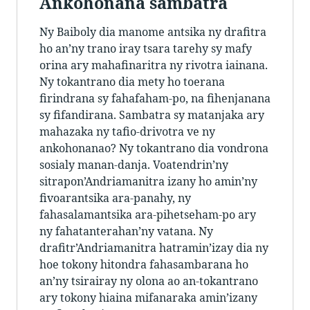
Ankohonana sambatra
Ny Baiboly dia manome antsika ny drafitra
ho an’ny trano iray tsara tarehy sy mafy
orina ary mahafinaritra ny rivotra iainana.
Ny tokantrano dia mety ho toerana
firindrana sy fahafaham-po, na fihenjanana
sy fifandirana. Sambatra sy matanjaka ary
mahazaka ny tafio-drivotra ve ny
ankohonanao? Ny tokantrano dia vondrona
sosialy manan-danja. Voatendrin’ny
sitrapon’Andriamanitra izany ho amin’ny
fivoarantsika ara-panahy, ny
fahasalamantsika ara-pihetseham-po ary
ny fahatanterahan’ny vatana. Ny
drafitr’Andriamanitra hatramin’izay dia ny
hoe tokony hitondra fahasambarana ho
an’ny tsirairay ny olona ao an-tokantrano
ary tokony hiaina mifanaraka amin’izany