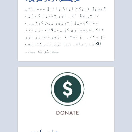
گوسپل ٹریکٹ اینڈ بائبل سوسائٹی
ذاتی مطالعہ اور تقسیم کے لیے
مفت گوسپل لٹریچر پیش کرتی ہے
تاکہ خوشخبری کو پھیلانے میں مدد
مل سکے۔ ہم مختلف موضوعات پر اور
80 سے زیادہ زبانوں میں کتابچے
پیش کرتے ہیں۔
عطیہ کریں۔