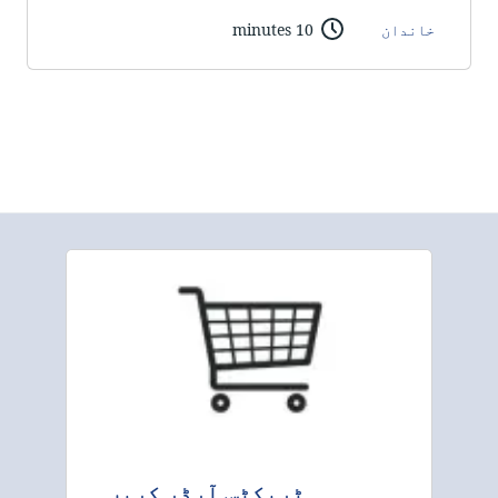
خاندان
10 minutes
ٹریکٹس آرڈر کریں۔