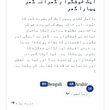
ایک خُوشگوا ر گھرانہ گھر
پیارا گھر
بائبل مُقدس ہمیں ایک خُوبصُورت گھر کا
نمُونہ اور خاکہ پیش کرتی ہے ، جو کہ
ساخت میں مظبُوط ہے اور اِسکا ماحول
نہائت ہی خُوشگوار ہے ۔ گھر ہم آہنگی اور
سکوُن و اِطمینان کا مقام ہو سکتا ہے یا
یہ ذہنی اذِیئت اور لڑائی جھگڑے کا
نمُونہ بن سکتا ہے ۔ کیا آپکا گھرانہ
خُوشخال اور پُرمُسرت ہے ؟ اور کیا یہ مُشکِل
اور نامساعد حالات کا مُقابلہ کر سکتا ہے
؟
Bengali
Arabic
BN
AR
زبانیں۔
26
زبانیں۔
مزید پڑھ