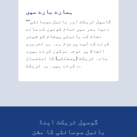
ہمارے بارے میں
““گاسپل ٹریکٹ اور بائبل سوسائٹی
دنیا بھر میں تمام قوموں کے ساتھ
نجات کے بائبلی پیغام کو شیئر
کرنے کے لیے پرعزم ہے۔ ہم تحریری
الفاظ پر توجہ مرکوز کرتے ہیں،
سادہ ٹریکٹ (پمفلٹس) کا استعمال
کرتے ہیں۔ یہ ٹریکٹ …
گوسپل ٹریکٹ اینڈ
بائبل سوسائٹی کا مشن