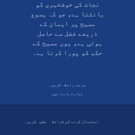
نجات کی خوشخبری کو
بانٹنا ہے، جو کہ یسوع
مسیح پر ایمان کے
ذریعے فضل سے حاصل
ہوتی ہے، یوں مسیح کے
حکم کو پورا کرنا ہے۔
ہم سے رابطہ کریں۔
ہمارے بارے میں
استعمال کرنے کی شرائط
عطیہ کریں۔