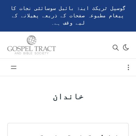
گوسپل ٹریکٹ اینڈ بائبل سوسائٹی نجات کا
پیغام مطبوعہ صفحات کے ذریعے پھیلانے کے
لیے وقف ہے۔
خاندان