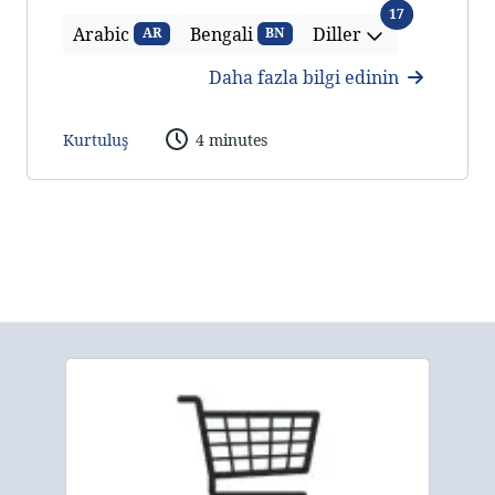
Diller
17
Arabic
Bengali
Diller
AR
BN
Daha fazla bilgi edinin
Kurtuluş
4 minutes