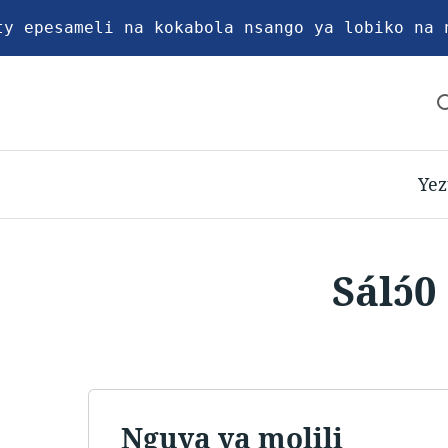
ty epesameli na kokabola nsango ya lobiko na 
Yez
Sálɔ́0
Nguya ya molili