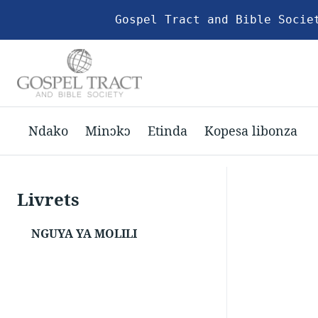
Gospel Tract and Bible Socie
Ndako
Minɔkɔ
Etinda
Kopesa libonza
Livrets
NGUYA YA MOLILI