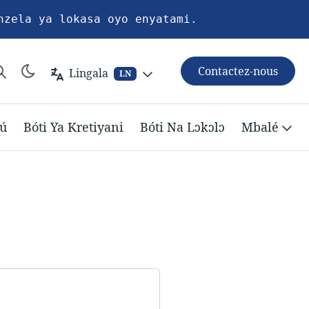
nzela ya lokasa oyo enyatami.
Contactez-nous
Lingala
LN
ú
Bóti Ya Kretiyani
Bóti Na Lɔkɔlɔ
Mbalé