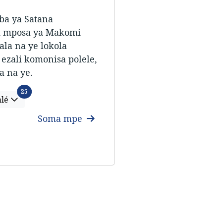
ba ya Satana
li mposa ya Makomi
la na ye lokola
ezali komonisa polele,
a na ye.
Lélángá míbalé
25
alé
Soma mpe