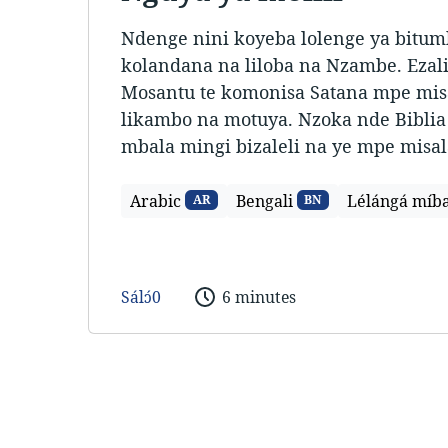
Ndenge nini koyeba lolenge ya bitum
kolandana na liloba na Nzambe. Eza
Mosantu te komonisa Satana mpe misa
likambo na motuya. Nzoka nde Biblia 
mbala mingi bizaleli na ye mpe misal
Arabic
Bengali
Lélángá míb
AR
BN
Sálɔ́0
6 minutes