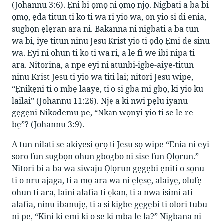
(Johannu 3:6). Ẹni bi ọmọ ni ọmọ njọ. Nigbati a ba bi
ọmọ, ẹda titun ti ko ti wa ri yio wa, on yio si di enia,
sugbọn ẹlẹran ara ni. Bakanna ni nigbati a ba tun
wa bi, iye titun ninu Jesu Krist yio ti ọdọ Ẹmi de sinu
wa. Eyi ni ohun ti ko ti wa ri, a le fi we ibi nipa ti
ara. Nitorina, a npe eyi ni atunbi-igbe-aiye-titun
ninu Krist Jesu ti yio wa titi lai; nitori Jesu wipe,
“Ẹnikẹni ti o mbẹ laaye, ti o si gba mi gbọ, ki yio ku
lailai” (Johannu 11:26). Njẹ a ki nwi pẹlu iyanu
gẹgẹni Nikodemu pe, “Nkan wọnyi yio ti se le re
bẹ”? (Johannu 3:9).
A tun nilati se akiyesi ọrọ ti Jesu sọ wipe “Enia ni eyi
soro fun sugbọn ohun gbogbo ni sise fun Ọlọrun.”
Nitori bi a ba wa siwaju Ọlọrun gẹgẹbi ẹniti o sọnu
ti o nru ajaga, ti a mọ ara wa ni ẹlẹsẹ, alaiyẹ, olufẹ
ohun ti ara, laini alafia ti ọkan, ti a nwa isimi ati
alafia, ninu ibanujẹ, ti a si kigbe gẹgẹbi ti olori tubu
ni pe, “Kini ki emi ki o se ki mba le la?” Nigbana ni