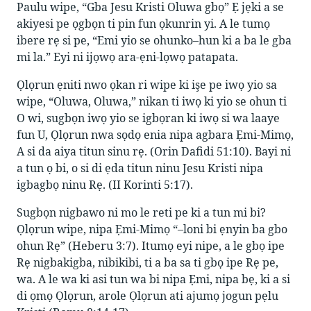
Paulu wipe, “Gba Jesu Kristi Oluwa gbọ” Ẹ jẹki a se
akiyesi pe ọgbọn ti pin fun ọkunrin yi. A le tumọ
ibere rẹ si pe, “Emi yio se ohunko–hun ki a ba le gba
mi la.” Eyi ni ijọwọ ara-ẹni-lọwọ patapata.
Ọlọrun ẹniti nwo ọkan ri wipe ki işe pe iwọ yio sa
wipe, “Oluwa, Oluwa,” nikan ti iwọ ki yio se ohun ti
O wi, sugbọn iwọ yio se igbọran ki iwọ si wa laaye
fun U, Ọlọrun nwa sọdọ enia nipa agbara Ẹmi-Mimọ,
A si da aiya titun sinu rẹ. (Orin Dafidi 51:10). Bayi ni
a tun ọ bi, o si di ẹda titun ninu Jesu Kristi nipa
igbagbọ ninu Rẹ. (II Korinti 5:17).
Sugbọn nigbawo ni mo le reti pe ki a tun mi bi?
Ọlọrun wipe, nipa Ẹmi-Mimọ “–loni bi ẹnyin ba gbo
ohun Rẹ” (Heberu 3:7). Itumọ eyi nipe, a le gbọ ipe
Rẹ nigbakigba, nibikibi, ti a ba sa ti gbọ ipe Rẹ pe,
wa. A le wa ki asi tun wa bi nipa Ẹmi, nipa bẹ, ki a si
di ọmọ Ọlọrun, arole Ọlọrun ati ajumọ jogun pẹlu