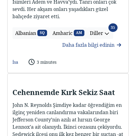
İsimleri Adem ve Havva’ydı. Tanrı onları çok
sevdi. Her akşam onları yaşadıkları güzel
bahçede ziyaret etti.
Diller
35
Albanian
Amharic
Diller
SQ
AM
Daha fazla bilgi edinin
İsa
3 minutes
Cehennemde Kırk Sekiz Saat
John N. Reynolds Şimdiye kadar öğrendiğim en
ilginç yeniden canlandırma vakalarından biri
Jefferson County’nin azılı at hırsızı George
Lennox’a ait olanıydı. İkinci cezasını çekiyordu.
Sedgwick ilçesi onu ilk kez benzer bir suçtan -at