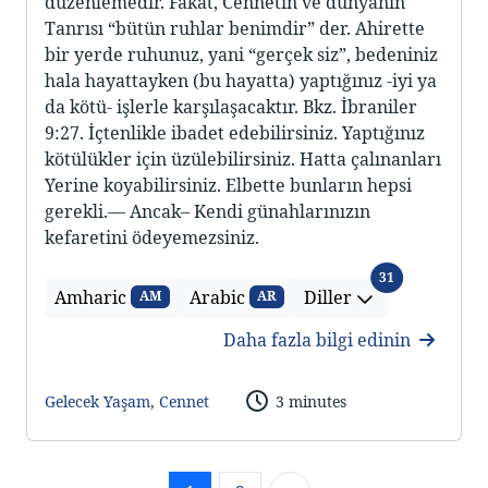
düzenlemedir. Fakat, Cennetı̇n ve dünyanın
Tanrısı “bütün ruhlar benimdir” der. Ahirette
bir yerde ruhunuz, yani “gerçek siz”, bedeniniz
hala hayattayken (bu hayatta) yaptığınız -iyi ya
da kötü- işlerle karşılaşacaktır. Bkz. İbraniler
9:27. İçtenlikle ibadet edebilirsiniz. Yaptığınız
kötülükler için üzülebilirsiniz. Hatta çalınanları
Yerine koyabilirsiniz. Elbette bunların hepsi
gerekli.— Ancak– Kendi günahlarınızın
kefaretini ödeyemezsiniz.
Diller
31
Amharic
Arabic
Diller
AM
AR
Daha fazla bilgi edinin
Gelecek Yaşam
,
Cennet
3 minutes