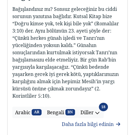
Bağışlandınız mı? Sonsuz geleceğiniz bu ciddi
sorunun yanıtına bağlıdır. Kutsal Kitap bize
“Doğru kimse yok, tek kişi bile yok” (Romalılar
3:10) der. Aynı bölümün 23. ayeti şöyle der:
“Çünkü herkes günah işledi ve Tanrı’nın
yüceliğinden yoksun kaldı.” Günahın
sonuçlarından kurtulmak istiyorsak Tanrı’nın
bağışlamasını elde etmeliyiz. Bir gün Rab’bin
yargısıyla karşılaşacağız. “Çünkü bedende
yaşarken gerek iyi gerek kötü, yaptıklarımızın
karşılığını almak için hepimiz Mesih’in yargı
kürsüsü önüne çıkmak zorundayız” (2.
Korintliler 5:10).
Diller
18
Arabic
Bengali
Diller
AR
BN
Daha fazla bilgi edinin