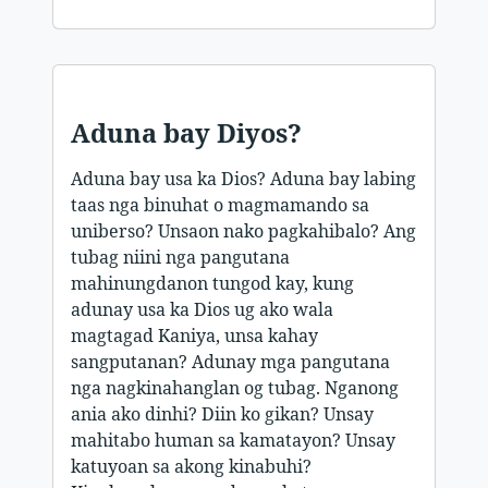
Aduna bay Diyos?
Aduna bay usa ka Dios? Aduna bay labing
taas nga binuhat o magmamando sa
uniberso? Unsaon nako pagkahibalo? Ang
tubag niini nga pangutana
mahinungdanon tungod kay, kung
adunay usa ka Dios ug ako wala
magtagad Kaniya, unsa kahay
sangputanan? Adunay mga pangutana
nga nagkinahanglan og tubag. Nganong
ania ako dinhi? Diin ko gikan? Unsay
mahitabo human sa kamatayon? Unsay
katuyoan sa akong kinabuhi?