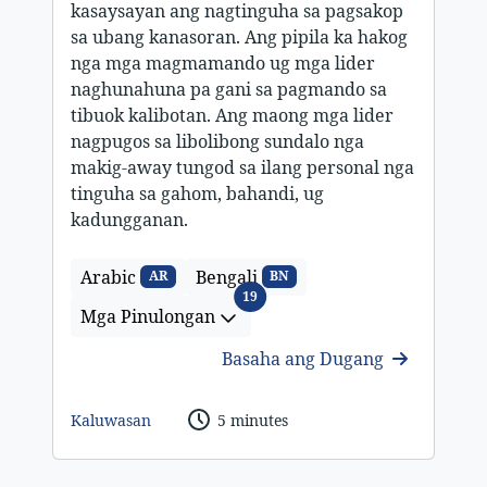
kasaysayan ang nagtinguha sa pagsakop
sa ubang kanasoran. Ang pipila ka hakog
nga mga magmamando ug mga lider
naghunahuna pa gani sa pagmando sa
tibuok kalibotan. Ang maong mga lider
nagpugos sa libolibong sundalo nga
makig-away tungod sa ilang personal nga
tinguha sa gahom, bahandi, ug
kadungganan.
Arabic
Bengali
AR
BN
Mga Pinulongan
19
Mga Pinulongan
Basaha ang Dugang
Kaluwasan
5 minutes