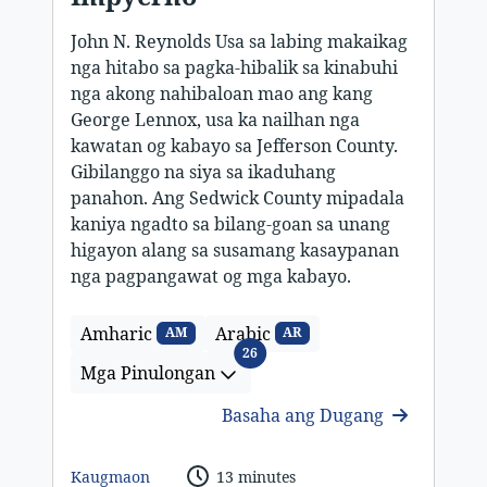
John N. Reynolds Usa sa labing makaikag
nga hitabo sa pagka-hibalik sa kinabuhi
nga akong nahibaloan mao ang kang
George Lennox, usa ka nailhan nga
kawatan og kabayo sa Jefferson County.
Gibilanggo na siya sa ikaduhang
panahon. Ang Sedwick County mipadala
kaniya ngadto sa bilang-goan sa unang
higayon alang sa susamang kasaypanan
nga pagpangawat og mga kabayo.
Amharic
Arabic
AM
AR
Mga Pinulongan
26
Mga Pinulongan
Basaha ang Dugang
Kaugmaon
13 minutes