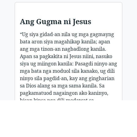
Ang Gugma ni Jesus
“Ug siya gidad-an nila ug mga gagmayng
bata aron siya magahikap kanila; apan
ang mga tinon-an nagbadlong kanila.
Apan sa pagkakita ni Jesus niini, nasuko
siya ug miingon kanila: Pasagdi ninyo ang
mga bata nga moduol sila kanako, ug dili
ninyo sila pagdid-an, kay ang gingharian
sa Dios alang sa mga sama kanila. Sa
pagkamatuod nagaingon ako kaninyo,
bisan kinsa nga dili modawat sa
gingharian sa Dios ingon sa usa ka bata,
dili gayud siya makasulod niini. (Marcos
10:13-16).