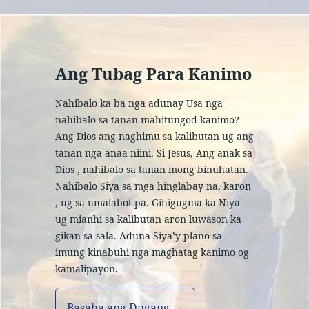
Ang Tubag Para Kanimo
Nahibalo ka ba nga adunay Usa nga
nahibalo sa tanan mahitungod kanimo?
Ang Dios ang naghimu sa kalibutan ug ang
tanan nga anaa niini. Si Jesus, Ang anak sa
Dios , nahibalo sa tanan mong binuhatan.
Nahibalo Siya sa mga hinglabay na, karon
, ug sa umalabot pa. Gihigugma ka Niya
ug mianhi sa kalibutan aron luwason ka
gikan sa sala. Aduna Siya’y plano sa
imung kinabuhi nga maghatag kanimo og
kamalipayon.
Basaha ang Dugang →