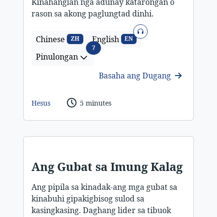
Kinahanglan nga adunay katarongan o
rason sa akong paglungtad dinhi.
Sonido
Chinese
English
ZH
EN
Pinulongan
7
Pinulongan
Basaha ang Dugang
Hesus
5 minutes
Ang Gubat sa Imung Kalag
Ang pipila sa kinadak-ang mga gubat sa
kinabuhi gipakigbisog sulod sa
kasingkasing. Daghang lider sa tibuok