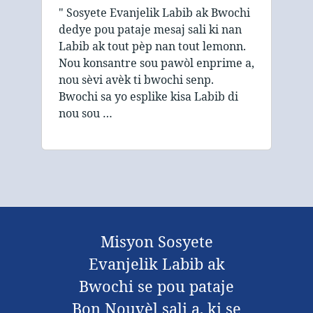
" Sosyete Evanjelik Labib ak Bwochi
dedye pou pataje mesaj sali ki nan
Labib ak tout pèp nan tout lemonn.
Nou konsantre sou pawòl enprime a,
nou sèvi avèk ti bwochi senp.
Bwochi sa yo esplike kisa Labib di
nou sou …
Misyon Sosyete
Evanjelik Labib ak
Bwochi se pou pataje
Bon Nouvèl sali a, ki se