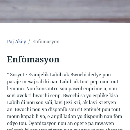
Paj Akèy
Enfòmasyon
Enfòmasyon
" Sosyete Evanjelik Labib ak Bwochi dedye pou
pataje mesaj sali ki nan Labib ak tout pèp nan tout
lemonn. Nou konsantre sou pawòl enprime a, nou
sèvi avèk ti bwochi senp. Bwochi sa yo esplike kisa
Labib di nou sou sali, lavi Jezi Kri, ak lavi Kretyen
an. Bwochi nou yo disponib sou sit entènèt pou tout
moun kapab li yo, e anpil ladan yo disponib nan fòm
odyo tou. Òganizasyon nou an opere pa mwayen