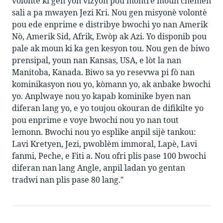
volontè ki gen yon vizyon pou montre moun chemen
sali a pa mwayen Jezi Kri. Nou gen misyonè volontè
pou ede enprime e distribye bwochi yo nan Amerik
Nò, Amerik Sid, Afrik, Ewòp ak Azi. Yo disponib pou
pale ak moun ki ka gen kesyon tou. Nou gen de biwo
prensipal, youn nan Kansas, USA, e lòt la nan
Manitoba, Kanada. Biwo sa yo resevwa pi fò nan
kominikasyon nou yo, kòmann yo, ak anbake bwochi
yo. Anplwaye nou yo kapab kominike byen nan
diferan lang yo, e yo toujou okouran de difikilte yo
pou enprime e voye bwochi nou yo nan tout
lemonn. Bwochi nou yo esplike anpil sijè tankou:
Lavi Kretyen, Jezi, pwoblèm immoral, Lapè, Lavi
fanmi, Peche, e Fiti a. Nou ofri plis pase 100 bwochi
diferan nan lang Angle, anpil ladan yo gentan
tradwi nan plis pase 80 lang."