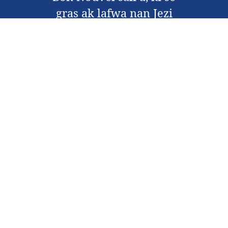
gras ak lafwa nan Jezi
Kri, e se konsa nou ka
akonpli misyon Kris la.
Kontakte nou
Enfòmasyon sou nou
Fè donasyon
Kondisyon pou Itilizasyon