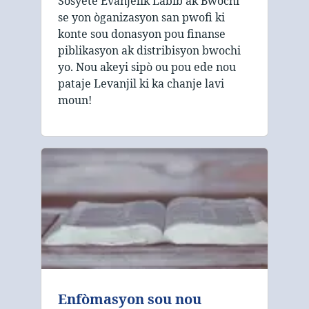
Sosyete Evanjelik Labib ak Bwochi
se yon òganizasyon san pwofi ki
konte sou donasyon pou finanse
piblikasyon ak distribisyon bwochi
yo. Nou akeyi sipò ou pou ede nou
pataje Levanjil ki ka chanje lavi
moun!
Enfòmasyon sou nou