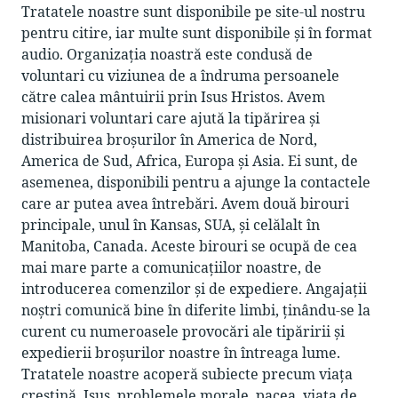
Tratatele noastre sunt disponibile pe site-ul nostru
pentru citire, iar multe sunt disponibile și în format
audio. Organizația noastră este condusă de
voluntari cu viziunea de a îndruma persoanele
către calea mântuirii prin Isus Hristos. Avem
misionari voluntari care ajută la tipărirea și
distribuirea broșurilor în America de Nord,
America de Sud, Africa, Europa și Asia. Ei sunt, de
asemenea, disponibili pentru a ajunge la contactele
care ar putea avea întrebări. Avem două birouri
principale, unul în Kansas, SUA, și celălalt în
Manitoba, Canada. Aceste birouri se ocupă de cea
mai mare parte a comunicațiilor noastre, de
introducerea comenzilor și de expediere. Angajații
noștri comunică bine în diferite limbi, ținându-se la
curent cu numeroasele provocări ale tipăririi și
expedierii broșurilor noastre în întreaga lume.
Tratatele noastre acoperă subiecte precum viața
creștină, Isus, problemele morale, pacea, viața de