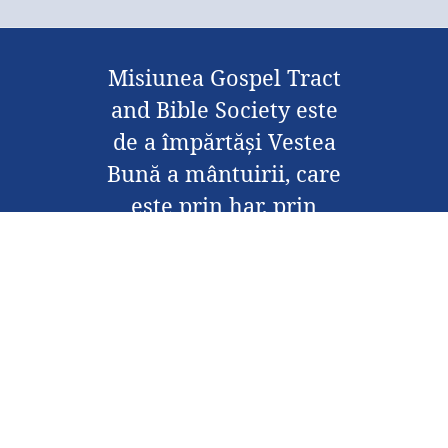
Misiunea Gospel Tract
and Bible Society este
de a împărtăși Vestea
Bună a mântuirii, care
este prin har, prin
credința în Isus Hristos,
îndeplinind astfel
misiunea lui Hristos.
Contactați-ne
Despre noi