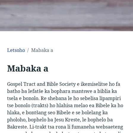
Letsoho
Mabaka a
Mabaka a
Gospel Tract and Bible Society e ikemiselitse ho fa
batho ba lefatše ka bophara mantswe a biblia ka
tsela e bonolo. Re shebana le ho sebelisa lipampiri
tse bonolo (trakts) ho hlahisa melao ea Bibele ka ho
hlaka, e bontšang seo Bibele e se bolelang ka
pholoho, bophelo ba Jesu Kreste, le bophelo ba
Bakreste. Li-trakt tsa rona li fumaneha websaeteng