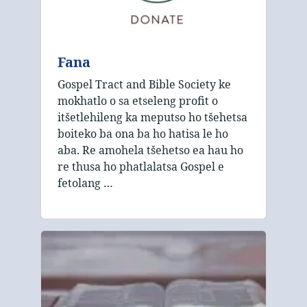
Fana
Gospel Tract and Bible Society ke
mokhatlo o sa etseleng profit o
itšetlehileng ka meputso ho tšehetsa
boiteko ba ona ba ho hatisa le ho
aba. Re amohela tšehetso ea hau ho
re thusa ho phatlalatsa Gospel e
fetolang …