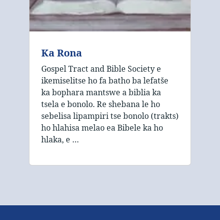
Ka Rona
Gospel Tract and Bible Society e
ikemiselitse ho fa batho ba lefatše
ka bophara mantswe a biblia ka
tsela e bonolo. Re shebana le ho
sebelisa lipampiri tse bonolo (trakts)
ho hlahisa melao ea Bibele ka ho
hlaka, e …