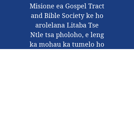
Misione ea Gospel Tract
and Bible Society ke ho
arolelana Litaba Tse
Ntle tsa pholoho, e leng
ka mohau ka tumelo ho
Jesu Kreste, ka tsela eo
re finyellang borai ba
Kreste.
Ikopanye le Rona
Ka Rona