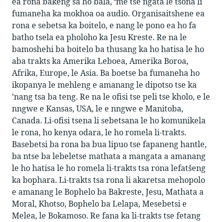
ea rona bakeng sa ho bala, ‘me tse ngata le tsona li
fumaneha ka mokhoa oa audio. Organisaitshene ea
rona e sebetsa ka boitelo, e nang le pono ea ho fa
batho tsela ea pholoho ka Jesu Kreste. Re na le
bamoshehi ba boitelo ba thusang ka ho hatisa le ho
aba trakts ka Amerika Leboea, Amerika Boroa,
Afrika, Europe, le Asia. Ba boetse ba fumaneha ho
ikopanya le mehleng e amanang le dipotso tse ka
’nang tsa ba teng. Re na le ofisi tse peli tse kholo, e le
nngwe e Kansas, USA, le e nngwe e Manitoba,
Canada. Li-ofisi tsena li sebetsana le ho komunikela
le rona, ho kenya odara, le ho romela li-trakts.
Basebetsi ba rona ba bua lipuo tse fapaneng hantle,
ba ntse ba lebeletse mathata a mangata a amanang
le ho hatisa le ho romela li-trakts tsa rona lefatšeng
ka bophara. Li-trakts tsa rona li akaretsa mehopolo
e amanang le Bophelo ba Bakreste, Jesu, Mathata a
Moral, Khotso, Bophelo ba Lelapa, Mesebetsi e
Melea, le Bokamoso. Re fana ka li-trakts tse fetang