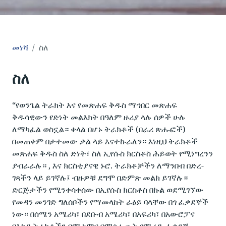
መነሻ
ስለ
ስለ
“የወንጌል ትራክት እና የመጽሐፍ ቅዱስ ማኅበር መጽሐፍ
ቅዱሳዊውን የድነት መልእክት በዓለም ዙሪያ ላሉ ሰዎች ሁሉ
ለማካፈል ወስኗል። ቀላል በሆኑ ትራክቶች (በራሪ ጽሑፎች)
በመጠቀም በታተመው ቃል ላይ እናተኩራለን። እነዚህ ትራክቶች
መጽሐፍ ቅዱስ ስለ ድነት፣ ስለ ኢየሱስ ክርስቶስ ሕይወት የሚነግረንን
ያብራራሉ። , እና ክርስቲያናዊ ኑሮ. ትራክቶቻችን ለማንበብ በድረ-
ገጻችን ላይ ይገኛሉ፤ ብዙዎቹ ደግሞ በድምጽ መልክ ይገኛሉ።
ድርጅታችን የሚንቀሳቀሰው በኢየሱስ ክርስቶስ በኩል ወደሚገኘው
የመዳን መንገድ ግለሰቦችን የማመላከት ራዕይ ባላቸው በጎ ፈቃደኞች
ነው። በሰሜን አሜሪካ፣ በደቡብ አሜሪካ፣ በአፍሪካ፣ በአውሮፓና
በእስያ ትራክቶችን በማተምና በማሰራጨት የሚረዱ ፈቃደኛ