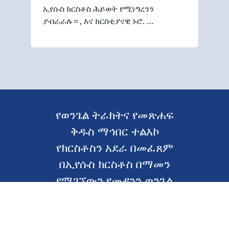
ኢየሱስ ክርስቶስ ሕይወት የሚነግረንን
ያብራራሉ። , እና ክርስቲያናዊ ኑሮ. …
የወንጌል ትራክትና የመጽሐፍ
ቅዱስ ማኅበር ተልእኮ
የክርስቶስን አደራ በመፈጸም
በኢየሱስ ክርስቶስ በማመን
የሚገኘውን የመዳንን ወንጌል
ማካፈል ነው።