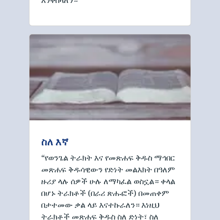
ስለ እኛ
“የወንጌል ትራክት እና የመጽሐፍ ቅዱስ ማኅበር
መጽሐፍ ቅዱሳዊውን የድነት መልእክት በዓለም
ዙሪያ ላሉ ሰዎች ሁሉ ለማካፈል ወስኗል። ቀላል
በሆኑ ትራክቶች (በራሪ ጽሑፎች) በመጠቀም
በታተመው ቃል ላይ እናተኩራለን። እነዚህ
ትራክቶች መጽሐፍ ቅዱስ ስለ ድነት፣ ስለ