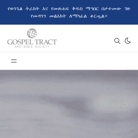
የወንጌል ትራክት እና የመጽሐፍ ቅዱስ ማኅበር በታተመው ገጽ
የመዳንን መልእክት ለማካፈል ቆርጧል።