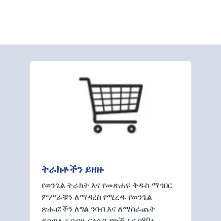
ትራክቶችን ይዘዙ
የወንጌል ትራክት እና የመጽሐፍ ቅዱስ ማኅበር
ምሥራቹን ለማዳረስ የሚረዱ የወንጌል
ጽሑፎችን ለግል ንባብ እና ለማሰራጨት
ይሰጣሉ። በብዙ ርዕሰ ጉዳዮች እና በ80+