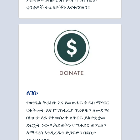
ቋንቋዎች ትራክቶችን እናቀርባለን።
ለገሱ
የወንጌል ትራክት እና የመጽሐፍ ቅዱስ ማኅበር
የሕትመት እና የማከፋፈያ ጥረቶቹን ለመደገፍ
በስጦታ ላይ የተመሰረተ ለትርፍ ያልተቋቋመ
ድርጅት ነው። ሕይወትን የሚቀይር ወንጌልን
ለማዳረስ እንዲረዱን ድጋፍዎን በደስታ
እንቀበላለን።