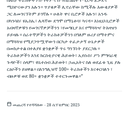
ሚስዮናውያን አሉን። ጥያቄዎች ሊኖራቸው ከሚችሉ እውቂያዎች
ጋር ለመገናኘትም ይገኛሉ። ሁለት ዋና ቢሮዎች አሉን፣ አንዱ
በካንሳስ፣ ዩኤስኤ፣ ሌላኛው ደግሞ በማኒቶባ፣ ካናዳ። እነዚህ ቢሮዎች
አብዛኛዎቹን የመገናኛዎቻችንን ፣የመግቢያ እና የማጓጓዣ ትእዛዝን
ይይዛሉ። ሰራተኞቻችን ትራክቶቻችንን በዓለም ዙሪያ በማተምና
በማጓጓዝ የሚያጋጥሟቸውን በርካታ ተፈታታኝ ሁኔታዎች
በመከታተል በተለያዩ ቋንቋዎች ጥሩ ግንኙነት ያደርጋሉ።
ትራክቶቻችን እንደ ክርስቲያናዊ ሕይወት፣ ኢየሱስ፣ ሥነ ምግባራዊ
ጉዳዮች፣ ሰላም፣ የቤተሰብ ሕይወት፣ ኃጢአትና ስለ ወደፊቱ ጊዜ ያሉ
ርዕሶችን ይዘዋል። በእንግሊዝኛ 100+ ትራክቶችን እናቀርባለን ፣
ብዙዎቹ ወደ 80+ ቋንቋዎች ተተርጉመዋል።”
መጨረሻ የተሻሻለው - 28 ሴፕቴምበር 2025