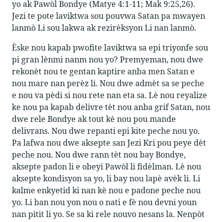
yo ak Pawòl Bondye (Matye 4:1-11; Mak 9:25,26).
Jezi te pote laviktwa sou pouvwa Satan pa mwayen
lanmò Li sou lakwa ak rezirèksyon Li nan lanmò.
Èske nou kapab pwofite laviktwa sa epi triyonfe sou
pi gran lènmi nanm nou yo? Premyeman, nou dwe
rekonèt nou te gentan kaptire anba men Satan e
nou mare nan perèz li. Nou dwe admèt sa se peche
e nou va pèdi si nou rete nan eta sa. Lè nou reyalize
ke nou pa kapab delivre tèt nou anba grif Satan, nou
dwe rele Bondye ak tout kè nou pou mande
delivrans. Nou dwe repanti epi kite peche nou yo.
Pa lafwa nou dwe aksepte san Jezi Kri pou peye dèt
peche nou. Nou dwe rann tèt nou bay Bondye,
aksepte padon li e obeyi Pawòl li fidèlman. Lè nou
aksepte kondisyon sa yo, li bay nou lapè avèk li. Li
kalme enkyetid ki nan kè nou e padone peche nou
yo. Li ban nou yon nou o nati e fè nou devni youn
nan pitit li yo. Se sa ki rele nouvo nesans la. Nenpòt