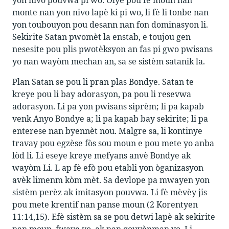
monte nan yon nivo lapè ki pi wo, li fè li tonbe nan
yon toubouyon pou desann nan fon dominasyon li.
Sekirite Satan pwomèt la enstab, e toujou gen
nesesite pou plis pwotèksyon an fas pi gwo pwisans
yo nan wayòm mechan an, sa se sistèm satanik la.
Plan Satan se pou li pran plas Bondye. Satan te
kreye pou li bay adorasyon, pa pou li resevwa
adorasyon. Li pa yon pwisans siprèm; li pa kapab
venk Anyo Bondye a; li pa kapab bay sekirite; li pa
enterese nan byennèt nou. Malgre sa, li kontinye
travay pou egzèse fòs sou moun e pou mete yo anba
lòd li. Li eseye kreye mefyans anvè Bondye ak
wayòm Li. L ap fè efò pou etabli yon òganizasyon
avèk limenm kòm mèt. Sa devlope pa mwayen yon
sistèm perèz ak imitasyon pouvwa. Li fè mèvèy jis
pou mete krentif nan panse moun (2 Korentyen
11:14,15). Efè sistèm sa se pou detwi lapè ak sekirite
nan moun, fwaye yo, ak nan gouvènman yo. Li