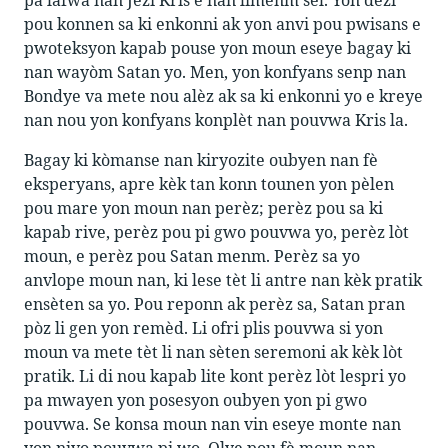
pou konnen sa ki enkonni ak yon anvi pou pwisans e
pwoteksyon kapab pouse yon moun eseye bagay ki
nan wayòm Satan yo. Men, yon konfyans senp nan
Bondye va mete nou alèz ak sa ki enkonni yo e kreye
nan nou yon konfyans konplèt nan pouvwa Kris la.
Bagay ki kòmanse nan kiryozite oubyen nan fè
eksperyans, apre kèk tan konn tounen yon pèlen
pou mare yon moun nan perèz; perèz pou sa ki
kapab rive, perèz pou pi gwo pouvwa yo, perèz lòt
moun, e perèz pou Satan menm. Perèz sa yo
anvlope moun nan, ki lese tèt li antre nan kèk pratik
ensèten sa yo. Pou reponn ak perèz sa, Satan pran
pòz li gen yon remèd. Li ofri plis pouvwa si yon
moun va mete tèt li nan sèten seremoni ak kèk lòt
pratik. Li di nou kapab lite kont perèz lòt lespri yo
pa mwayen yon posesyon oubyen yon pi gwo
pouvwa. Se konsa moun nan vin eseye monte nan
yon nivo pouvwa pi wo. Olye pou fè moun nan