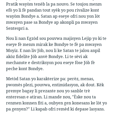
Pratik wayòm tenèb la pa nouvo. Se toujou menm
efò yo li fè pandan tout syèk yo pou rivalize kont
wayòm Bondye a. Satan ap eseye ofri nou yon lòt
mwayen pase sa Bondye ap akonpli pa mwayen
Sentespri a.
Nou li nan Egzòd sou pouvwa majisyen Lejip yo ki te
eseye fè menm mirak ke Bondye te fè pa mwayen
Moyiz. E nan liv Jòb, nou li ke Satan te jalou anpil
akòz fidelite Jòb anvè Bondye. Li te sèvi ak
mechanste e destriksyon pou eseye fòse Jòb fè
peche kont Bondye.
Metòd Satan yo karakterize pa: perèz, menas,
pwomès plezi, pouvwa, entimidasyon, ak dout. Kèk
premye bagay li prezante nou yo sanble trè
enteresan e atiran. Li mande nou, "Èske nou ta
renmen konnen fiti a, oubyen gen konesans ke lòt yo
pa genyen?" Li kapab ofri remèd ki depase lasyans.