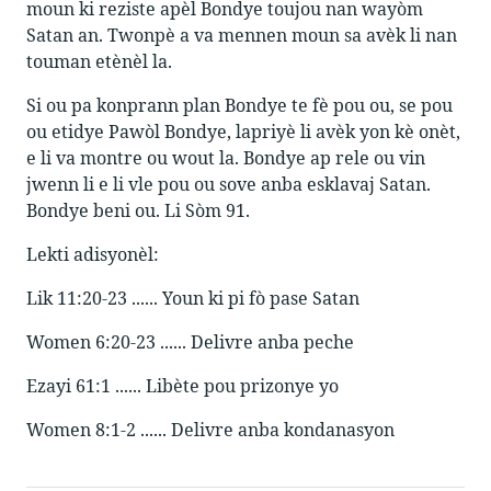
moun ki reziste apèl Bondye toujou nan wayòm
Satan an. Twonpè a va mennen moun sa avèk li nan
touman etènèl la.
Si ou pa konprann plan Bondye te fè pou ou, se pou
ou etidye Pawòl Bondye, lapriyè li avèk yon kè onèt,
e li va montre ou wout la. Bondye ap rele ou vin
jwenn li e li vle pou ou sove anba esklavaj Satan.
Bondye beni ou. Li Sòm 91.
Lekti adisyonèl:
Lik 11:20-23 ...... Youn ki pi fò pase Satan
Women 6:20-23 ...... Delivre anba peche
Ezayi 61:1 ...... Libète pou prizonye yo
Women 8:1-2 ...... Delivre anba kondanasyon