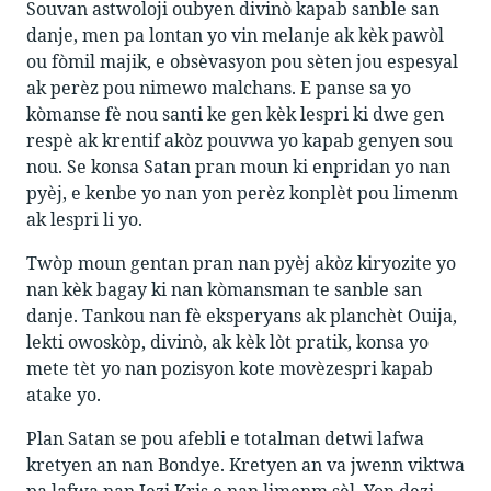
Souvan astwoloji oubyen divinò kapab sanble san
danje, men pa lontan yo vin melanje ak kèk pawòl
ou fòmil majik, e obsèvasyon pou sèten jou espesyal
ak perèz pou nimewo malchans. E panse sa yo
kòmanse fè nou santi ke gen kèk lespri ki dwe gen
respè ak krentif akòz pouvwa yo kapab genyen sou
nou. Se konsa Satan pran moun ki enpridan yo nan
pyèj, e kenbe yo nan yon perèz konplèt pou limenm
ak lespri li yo.
Twòp moun gentan pran nan pyèj akòz kiryozite yo
nan kèk bagay ki nan kòmansman te sanble san
danje. Tankou nan fè eksperyans ak planchèt Ouija,
lekti owoskòp, divinò, ak kèk lòt pratik, konsa yo
mete tèt yo nan pozisyon kote movèzespri kapab
atake yo.
Plan Satan se pou afebli e totalman detwi lafwa
kretyen an nan Bondye. Kretyen an va jwenn viktwa
pa lafwa nan Jezi Kris e nan limenm sèl. Yon dezi