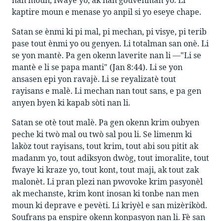
kaptire moun e menase yo anpil si yo eseye chape.
Satan se ènmi ki pi mal, pi mechan, pi visye, pi terib
pase tout ènmi yo ou genyen. Li totalman san onè. Li
se yon mantè. Pa gen okenn laverite nan li —"Li se
mantè e li se papa manti" (Jan 8:44). Li se yon
ansasen epi yon ravajè. Li se reyalizatè tout
rayisans e malè. Li mechan nan tout sans, e pa gen
anyen byen ki kapab sòti nan li.
Satan se otè tout malè. Pa gen okenn krim oubyen
peche ki twò mal ou twò sal pou li. Se limenm ki
lakòz tout rayisans, tout krim, tout abi sou pitit ak
madanm yo, tout adiksyon dwòg, tout imoralite, tout
fwaye ki kraze yo, tout kont, tout maji, ak tout zak
malonèt. Li pran plezi nan pwovoke krim pasyonèl
ak mechanste, krim kont inosan ki tonbe nan men
moun ki deprave e pevèti. Li kriyèl e san mizèrikòd.
Soufrans pa enspire okenn konpasyon nan li. Fè san