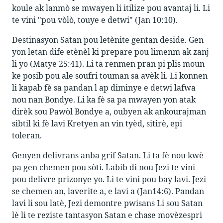
koule ak lanmò se mwayen li itilize pou avantaj li. Li
te vini "pou vòlò, touye e detwi" (Jan 10:10).
Destinasyon Satan pou letènite gentan deside. Gen
yon letan dife etènèl ki prepare pou limenm ak zanj
li yo (Matye 25:41). Li ta renmen pran pi plis moun
ke posib pou ale soufri touman sa avèk li. Li konnen
li kapab fè sa pandan l ap diminye e detwi lafwa
nou nan Bondye. Li ka fè sa pa mwayen yon atak
dirèk sou Pawòl Bondye a, oubyen ak ankourajman
sibtil ki fè lavi Kretyen an vin tyèd, sitirè, epi
toleran.
Genyen delivrans anba grif Satan. Li ta fè nou kwè
pa gen chemen pou sòti. Labib di nou Jezi te vini
pou delivre prizonye yo. Li te vini pou bay lavi. Jezi
se chemen an, laverite a, e lavi a (Jan14:6). Pandan
lavi li sou latè, Jezi demontre pwisans Li sou Satan
lè li te reziste tantasyon Satan e chase movèzespri