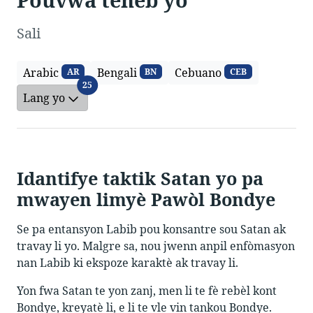
Sali
Arabic
Bengali
Cebuano
AR
BN
CEB
Lang yo
25
Lang yo
Idantifye taktik Satan yo pa
mwayen limyè Pawòl Bondye
Se pa entansyon Labib pou konsantre sou Satan ak
travay li yo. Malgre sa, nou jwenn anpil enfòmasyon
nan Labib ki ekspoze karaktè ak travay li.
Yon fwa Satan te yon zanj, men li te fè rebèl kont
Bondye, kreyatè li, e li te vle vin tankou Bondye.