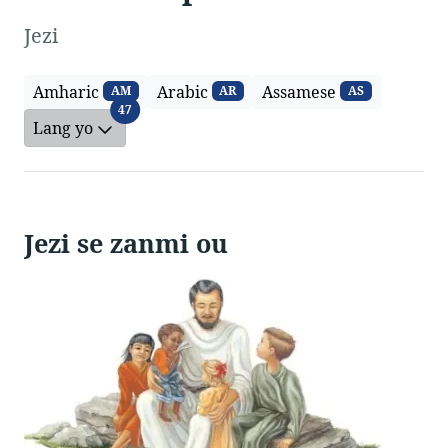
Jezi
Amharic
Arabic
Assamese
AM
AR
AS
Lang yo
47
Lang yo
Jezi se zanmi ou