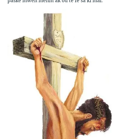
paske mwen menm ak ou te fè sa ki mal.