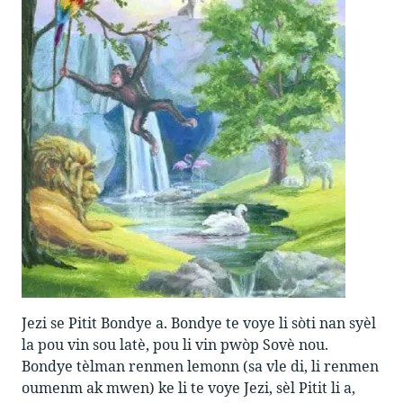
Jezi se Pitit Bondye a. Bondye te voye li sòti nan syèl
la pou vin sou latè, pou li vin pwòp Sovè nou.
Bondye tèlman renmen lemonn (sa vle di, li renmen
oumenm ak mwen) ke li te voye Jezi, sèl Pitit li a,