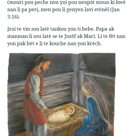
(mouri pou peche nou yo) pou nenpòt moun ki kwè
nan li pa peri, men pou li genyen lavi etènèl (Jan
3:16).
Jezi te vin sou latè tankou yon ti bebe. Papa ak
manman li sou latè se te Jozèf ak Mari. Li te fèt nan
yon pak bèt e li te kouche nan yon krèch.