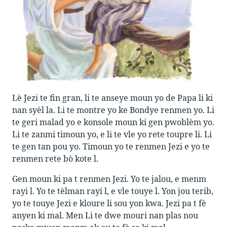
Lè Jezi te fin gran, li te anseye moun yo de Papa li ki
nan syèl la. Li te montre yo ke Bondye renmen yo. Li
te geri malad yo e konsole moun ki gen pwoblèm yo.
Li te zanmi timoun yo, e li te vle yo rete toupre li. Li
te gen tan pou yo. Timoun yo te renmen Jezi e yo te
renmen rete bò kote l.
Gen moun ki pa t renmen Jezi. Yo te jalou, e menm
rayi l. Yo te tèlman rayi l, e vle touye l. Yon jou terib,
yo te touye Jezi e kloure li sou yon kwa. Jezi pa t fè
anyen ki mal. Men Li te dwe mouri nan plas nou