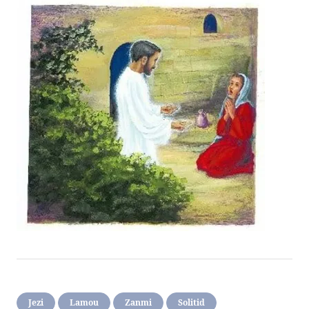
Jezi
Lamou
Zanmi
Solitid