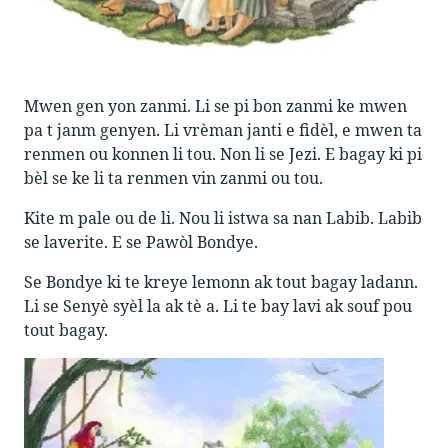
Mwen gen yon zanmi. Li se pi bon zanmi ke mwen
pa t janm genyen. Li vrèman janti e fidèl, e mwen ta
renmen ou konnen li tou. Non li se Jezi. E bagay ki pi
bèl se ke li ta renmen vin zanmi ou tou.
Kite m pale ou de li. Nou li istwa sa nan Labib. Labib
se laverite. E se Pawòl Bondye.
Se Bondye ki te kreye lemonn ak tout bagay ladann.
Li se Senyè syèl la ak tè a. Li te bay lavi ak souf pou
tout bagay.