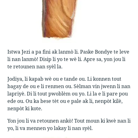
Istwa Jezi a pa fini ak lanmò li. Paske Bondye te leve
li nan lanmò! Disip li yo te wè li. Apre sa, yon jou li
te retounen nan syèl la.
Jodiya, li kapab wè ou e tande ou. Li konnen tout
bagay de ou e li renmen ou. Sèlman vin jwenn li nan
lapriyè. Di li tout pwoblèm ou yo. Li la e li pare pou
ede ou. Ou ka bese tèt ou e pale ak li, nenpòt kilè,
nenpòt ki kote.
Yon jou li va retounen ankò! Tout moun ki kwè nan li
yo, li va mennen yo lakay li nan syèl.