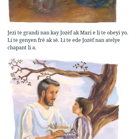
Jezi te grandi nan kay Jozèf ak Mari e li te obeyi yo.
Li te genyen frè ak sè. Li te ede Jozèf nan atelye
chapant li a.