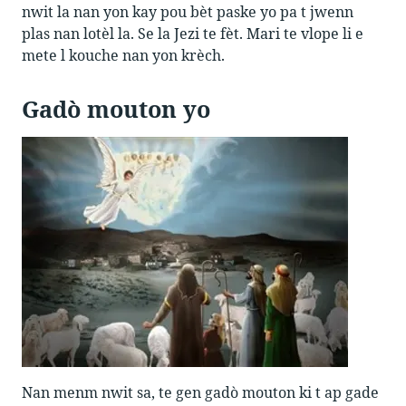
nwit la nan yon kay pou bèt paske yo pa t jwenn
plas nan lotèl la. Se la Jezi te fèt. Mari te vlope li e
mete l kouche nan yon krèch.
Gadò mouton yo
Nan menm nwit sa, te gen gadò mouton ki t ap gade