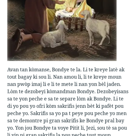
Avan tan kòmanse, Bondye te la. Li te kreye latè ak
tout bagay ki sou li. Nan amou li, li te kreye moun
nan pwòp imaj li e li te mete li nan yon bèl jaden.
Lòm te dezobeyi kòmandman Bondye. Dezobeyisans
sa te yon peche e sa te separe lòm ak Bondye. Li te
di yo pou yo ofri kòm sakrifis jenn bèt ki pafèt pou
peche yo. Sakrifis sa yo pa t peye pou peche yo men
sa te demontre pi gran sakrifis ke Bondye pral bay
yo. Yon jou Bondye ta voye Pitit li, Jezi, sou tè sa pou
li vin pi gran sakrifis la pou peche tout moun.