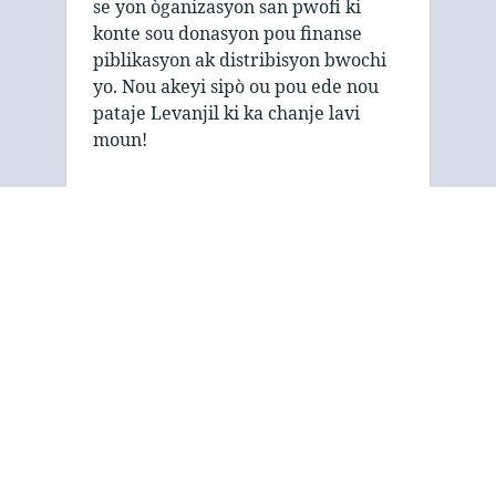
se yon òganizasyon san pwofi ki
konte sou donasyon pou finanse
piblikasyon ak distribisyon bwochi
yo. Nou akeyi sipò ou pou ede nou
pataje Levanjil ki ka chanje lavi
moun!
Enfòmasyon sou nou
" Sosyete Evanjelik Labib ak Bwochi