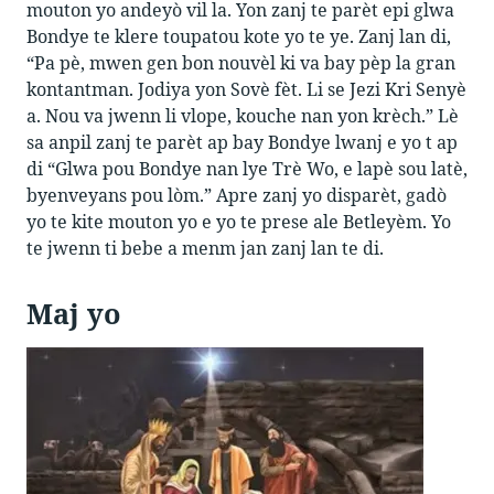
mouton yo andeyò vil la. Yon zanj te parèt epi glwa
Bondye te klere toupatou kote yo te ye. Zanj lan di,
“Pa pè, mwen gen bon nouvèl ki va bay pèp la gran
kontantman. Jodiya yon Sovè fèt. Li se Jezi Kri Senyè
a. Nou va jwenn li vlope, kouche nan yon krèch.” Lè
sa anpil zanj te parèt ap bay Bondye lwanj e yo t ap
di “Glwa pou Bondye nan lye Trè Wo, e lapè sou latè,
byenveyans pou lòm.” Apre zanj yo disparèt, gadò
yo te kite mouton yo e yo te prese ale Betleyèm. Yo
te jwenn ti bebe a menm jan zanj lan te di.
Maj yo