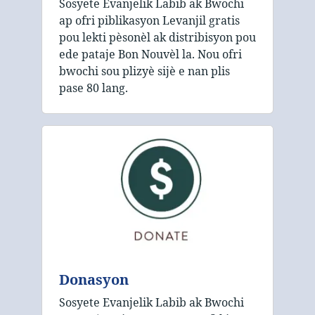
Sosyete Evanjelik Labib ak Bwochi
ap ofri piblikasyon Levanjil gratis
pou lekti pèsonèl ak distribisyon pou
ede pataje Bon Nouvèl la. Nou ofri
bwochi sou plizyè sijè e nan plis
pase 80 lang.
Donasyon
Sosyete Evanjelik Labib ak Bwochi