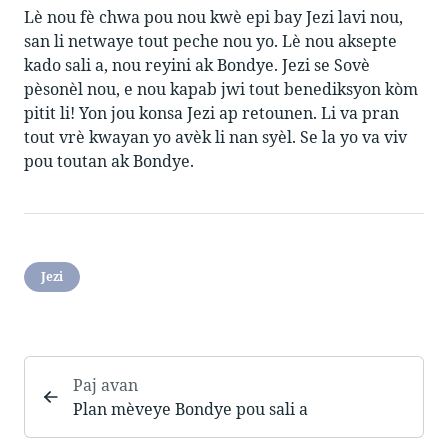
Lè nou fè chwa pou nou kwè epi bay Jezi lavi nou,
san li netwaye tout peche nou yo. Lè nou aksepte
kado sali a, nou reyini ak Bondye. Jezi se Sovè
pèsonèl nou, e nou kapab jwi tout benediksyon kòm
pitit li! Yon jou konsa Jezi ap retounen. Li va pran
tout vrè kwayan yo avèk li nan syèl. Se la yo va viv
pou toutan ak Bondye.
Jezi
Paj avan
Plan mèveye Bondye pou sali a