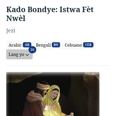
Kado Bondye: Istwa Fèt
Nwèl
Jezi
Arabic
Bengali
Cebuano
AR
BN
CEB
Lang yo
26
Lang yo