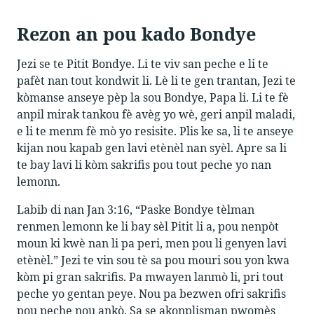
Rezon an pou kado Bondye
Jezi se te Pitit Bondye. Li te viv san peche e li te
pafèt nan tout kondwit li. Lè li te gen trantan, Jezi te
kòmanse anseye pèp la sou Bondye, Papa li. Li te fè
anpil mirak tankou fè avèg yo wè, geri anpil maladi,
e li te menm fè mò yo resisite. Plis ke sa, li te anseye
kijan nou kapab gen lavi etènèl nan syèl. Apre sa li
te bay lavi li kòm sakrifis pou tout peche yo nan
lemonn.
Labib di nan Jan 3:16, “Paske Bondye tèlman
renmen lemonn ke li bay sèl Pitit li a, pou nenpòt
moun ki kwè nan li pa peri, men pou li genyen lavi
etènèl.” Jezi te vin sou tè sa pou mouri sou yon kwa
kòm pi gran sakrifis. Pa mwayen lanmò li, pri tout
peche yo gentan peye. Nou pa bezwen ofri sakrifis
pou peche nou ankò. Sa se akonplisman pwomès