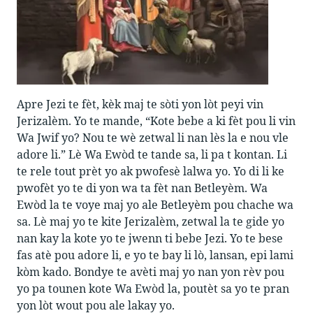
Apre Jezi te fèt, kèk maj te sòti yon lòt peyi vin
Jerizalèm. Yo te mande, “Kote bebe a ki fèt pou li vin
Wa Jwif yo? Nou te wè zetwal li nan lès la e nou vle
adore li.” Lè Wa Ewòd te tande sa, li pa t kontan. Li
te rele tout prèt yo ak pwofesè lalwa yo. Yo di li ke
pwofèt yo te di yon wa ta fèt nan Betleyèm. Wa
Ewòd la te voye maj yo ale Betleyèm pou chache wa
sa. Lè maj yo te kite Jerizalèm, zetwal la te gide yo
nan kay la kote yo te jwenn ti bebe Jezi. Yo te bese
fas atè pou adore li, e yo te bay li lò, lansan, epi lami
kòm kado. Bondye te avèti maj yo nan yon rèv pou
yo pa tounen kote Wa Ewòd la, poutèt sa yo te pran
yon lòt wout pou ale lakay yo.