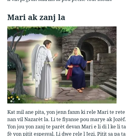
Mari ak zanj la
Kat mil ane pita, yon jenn fanm ki rele Mari te rete
nan vil Nazarèt la. Li te fiyanse pou marye ak Jozèf.
Yon jou yon zanj te parèt devan Mari e li di l ke li ta
fè yon pitit espesyal. Li dwe rele l Jezi. Pitit sa pa ta