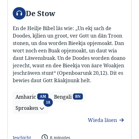
Audio
De Stow
En de Heilje Bibel läs wie: „Un ekj sach de
Doodes, kjlien un groot, ver Gott un dän Troon
stonen, un doa worden Bieekja opjemoakt. Dan
wort noch een Buak opjemoakt, un daut wia
daut Läwensbuak. Un de Doodes worden doano
jerecht, waut en dee Bieekja von äare Woakjen
jeschräwen stunt“ (Openboarunk 20,12). Dit es
bewies daut Gott Räakjnunk helt.
Amharic
Bengali
AM
BN
Sproaken
18
Sproaken
Wieda läsen
Jeschicht
8 minutes