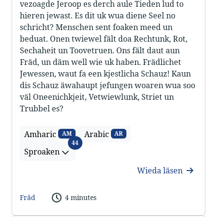
vezoagde Jeroop es derch aule Tieden lud to
hieren jewast. Es dit uk wua diene Seel no
schricht? Menschen sent foaken meed un
beduat. Onen twiewel fält doa Rechtunk, Rot,
Sechaheit un Toovetruen. Ons fält daut aun
Fräd, un däm well wie uk haben. Frädlichet
Jewessen, waut fa een kjestlicha Schauz! Kaun
dis Schauz äwahaupt jefungen woaren wua soo
väl Oneenichkjeit, Vetwiewlunk, Striet un
Trubbel es?
Amharic
Arabic
AM
AR
Sproaken
44
Sproaken
Wieda läsen
Fräd
4 minutes