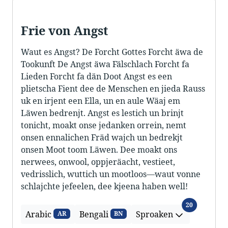
Frie von Angst
Waut es Angst? De Forcht Gottes Forcht äwa de
Tookunft De Angst äwa Fälschlach Forcht fa
Lieden Forcht fa dän Doot Angst es een
plietscha Fient dee de Menschen en jieda Rauss
uk en irjent een Ella, un en aule Wäaj em
Läwen bedrenjt. Angst es lestich un brinjt
tonicht, moakt onse jedanken orrein, nemt
onsen ennalichen Fräd wajch un bedrekjt
onsen Moot toom Läwen. Dee moakt ons
nerwees, onwool, oppjeräacht, vestieet,
vedrisslich, wuttich un mootloos—waut vonne
schlajchte jefeelen, dee kjeena haben well!
Sproaken
20
Arabic
Bengali
Sproaken
AR
BN