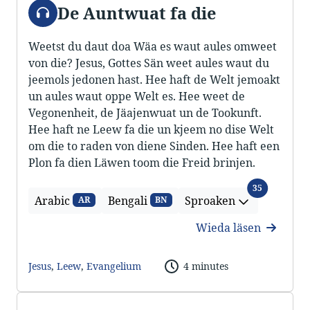
Audio
De Auntwuat fa die
Weetst du daut doa Wäa es waut aules omweet
von die? Jesus, Gottes Sän weet aules waut du
jeemols jedonen hast. Hee haft de Welt jemoakt
un aules waut oppe Welt es. Hee weet de
Vegonenheit, de Jäajenwuat un de Tookunft.
Hee haft ne Leew fa die un kjeem no dise Welt
om die to raden von diene Sinden. Hee haft een
Plon fa dien Läwen toom die Freid brinjen.
Sproaken
35
Arabic
Bengali
Sproaken
AR
BN
Wieda läsen
Jesus
,
Leew
,
Evangelium
4 minutes