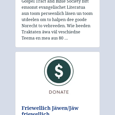
Gospel Tract and Bible Society bitt
emsonst evangelischet Literatua
aun toom perseenlich läsen un toom
utdeelen om to halpen dee goode
Norecht to vebreeden. Wie beeden
Traktaten äwa väl veschiedne
Teema en mea aus 80 …
Friewellich Jäwen/Jäw
friewellich