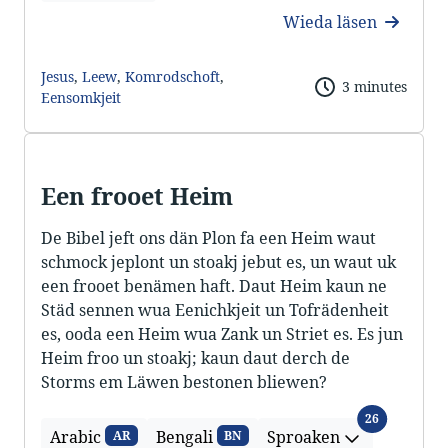
Wieda läsen
Jesus
,
Leew
,
Komrodschoft
,
3 minutes
Eensomkjeit
Een frooet Heim
De Bibel jeft ons dän Plon fa een Heim waut
schmock jeplont un stoakj jebut es, un waut uk
een frooet benämen haft. Daut Heim kaun ne
Städ sennen wua Eenichkjeit un Tofrädenheit
es, ooda een Heim wua Zank un Striet es. Es jun
Heim froo un stoakj; kaun daut derch de
Storms em Läwen bestonen bliewen?
Sproaken
26
Arabic
Bengali
Sproaken
AR
BN