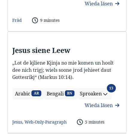
Wieda läsen
Fräd
9 minutes
Jesus siene Leew
„Lot de kjliene Kjinja no mie komen un hoolt
dee nich trigj; wiels soone jrod jehieet daut
Gottesrikj“ (Markus 10:14).
Sproaken
13
Arabic
Bengali
Sproaken
AR
BN
Wieda läsen
Jesus
,
Web-Only-Paragraph
5 minutes