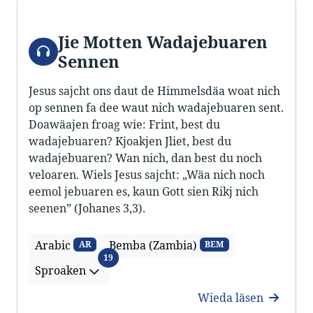
Jie Motten Wadajebuaren
Audio
Sennen
Jesus sajcht ons daut de Himmelsdäa woat nich
op sennen fa dee waut nich wadajebuaren sent.
Doawäajen froag wie: Frint, best du
wadajebuaren? Kjoakjen Jliet, best du
wadajebuaren? Wan nich, dan best du noch
veloaren. Wiels Jesus sajcht: „Wäa nich noch
eemol jebuaren es, kaun Gott sien Rikj nich
seenen” (Johanes 3,3).
Arabic
Bemba (Zambia)
AR
BEM
Sproaken
19
Sproaken
Wieda läsen