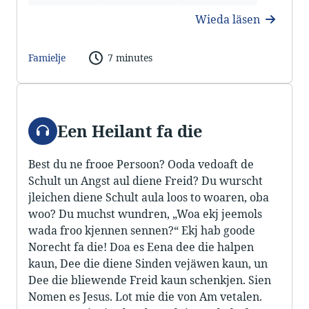
Wieda läsen
Famielje
7 minutes
Audio
Een Heilant fa die
Best du ne frooe Persoon? Ooda vedoaft de
Schult un Angst aul diene Freid? Du wurscht
jleichen diene Schult aula loos to woaren, oba
woo? Du muchst wundren, „Woa ekj jeemols
wada froo kjennen sennen?“ Ekj hab goode
Norecht fa die! Doa es Eena dee die halpen
kaun, Dee die diene Sinden vejäwen kaun, un
Dee die bliewende Freid kaun schenkjen. Sien
Nomen es Jesus. Lot mie die von Am vetalen.