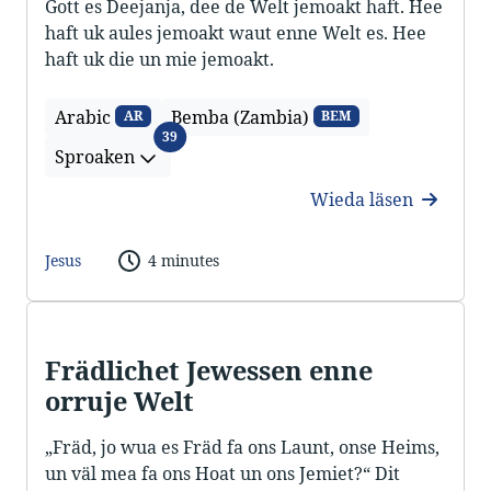
Gott es Deejanja, dee de Welt jemoakt haft. Hee
haft uk aules jemoakt waut enne Welt es. Hee
haft uk die un mie jemoakt.
Arabic
Bemba (Zambia)
AR
BEM
Sproaken
39
Sproaken
Wieda läsen
Jesus
4 minutes
Frädlichet Jewessen enne
orruje Welt
„Fräd, jo wua es Fräd fa ons Launt, onse Heims,
un väl mea fa ons Hoat un ons Jemiet?“ Dit