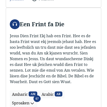
Audio
Een Frint fa Die
Jesus Dien Frint Ekj hab een Frint. Hee es de
basta Frint waut ekj jeemols jehaut hab. Hee es
soo leeftolich un tru daut mie daut sea jefaulen
wudd, wan du Am uk kjanen wurscht. Sien
Nomen es Jesus. Un daut wundascheene Dinkj
es daut Hee uk jleichen wudd dien Frint to
sennen. Lot mie die emol von Am vetalen. Wie
läsen dise Jeschicht en de Bibel. De Bibel es de
Woarheit. Daut es Gott sien Wuat.
Amharic
Arabic
AM
AR
Sproaken
47
Sproaken