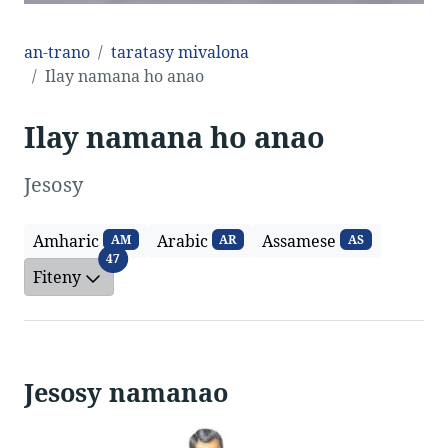
an-trano
taratasy mivalona
Ilay namana ho anao
Ilay namana ho anao
Jesosy
Amharic
Arabic
Assamese
AM
AR
AS
Fiteny
47
Fiteny
Jesosy namanao