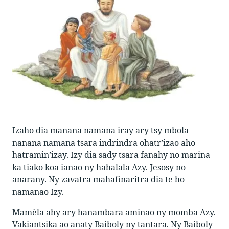
Izaho dia manana namana iray ary tsy mbola
nanana namana tsara indrindra ohatr’izao aho
hatramin’izay. Izy dia sady tsara fanahy no marina
ka tiako koa ianao ny hahalala Azy. Jesosy no
anarany. Ny zavatra mahafinaritra dia te ho
namanao Izy.
Mamèla ahy ary hanambara aminao ny momba Azy.
Vakiantsika ao anaty Baiboly ny tantara. Ny Baiboly