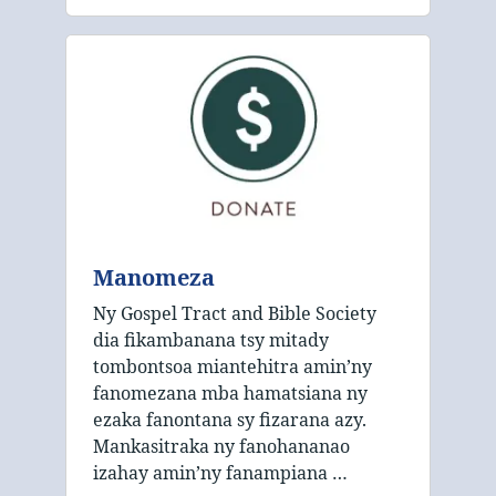
Manomeza
Ny Gospel Tract and Bible Society
dia fikambanana tsy mitady
tombontsoa miantehitra amin’ny
fanomezana mba hamatsiana ny
ezaka fanontana sy fizarana azy.
Mankasitraka ny fanohananao
izahay amin’ny fanampiana …