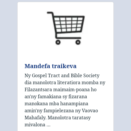
Mandefa traikeva
Ny Gospel Tract and Bible Society
dia manolotra literatiora momba ny
Filazantsara maimaim-poana ho
an'ny famakiana sy fizarana
manokana mba hanampiana
amin'ny fampielezana ny Vaovao
Mahafaly. Manolotra taratasy
mivalona …