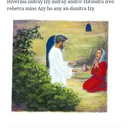
Hiverina indray Izy indray andro! Hitondra ireo
rehetra mino Azy ho any an-danitra Izy.