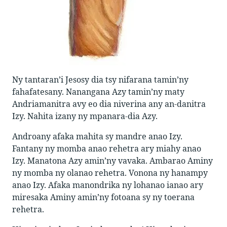
Ny tantaran’i Jesosy dia tsy nifarana tamin’ny
fahafatesany. Nanangana Azy tamin’ny maty
Andriamanitra avy eo dia niverina any an-danitra
Izy. Nahita izany ny mpanara-dia Azy.
Androany afaka mahita sy mandre anao Izy.
Fantany ny momba anao rehetra ary miahy anao
Izy. Manatona Azy amin’ny vavaka. Ambarao Aminy
ny momba ny olanao rehetra. Vonona ny hanampy
anao Izy. Afaka manondrika ny lohanao ianao ary
miresaka Aminy amin’ny fotoana sy ny toerana
rehetra.