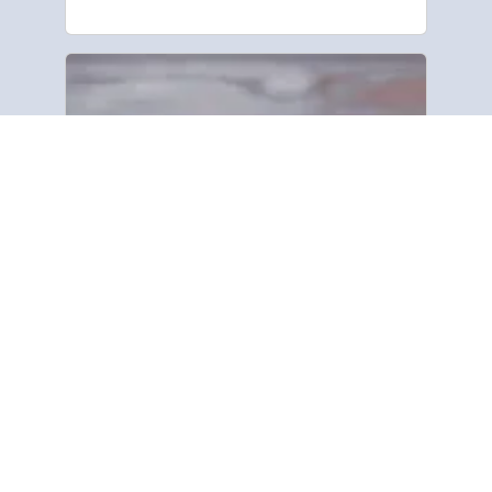
Momba anay
“Ny Asa ary ny Tontolo
Andriamanitra ho an’ny
Fahafatesana ny Baiboly dia
manokana amin’ny fanamafisana ny
fahafatesana ao amin’ny Baiboly ho
an’ny olom-pirenena rehetra ao
amin’ny …