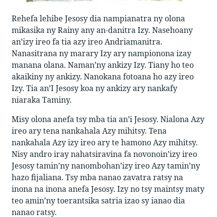
Rehefa lehibe Jesosy dia nampianatra ny olona
mikasika ny Rainy any an-danitra Izy. Nasehoany
an’izy ireo fa tia azy ireo Andriamanitra.
Nanasitrana ny marary Izy ary nampionona izay
manana olana. Naman’ny ankizy Izy. Tiany ho teo
akaikiny ny ankizy. Nanokana fotoana ho azy ireo
Izy. Tia an’I Jesosy koa ny ankizy ary nankafy
niaraka Taminy.
Misy olona anefa tsy mba tia an’i Jesosy. Nialona Azy
ireo ary tena nankahala Azy mihitsy. Tena
nankahala Azy izy ireo ary te hamono Azy mihitsy.
Nisy andro iray nahatsiravina fa novonoin’izy ireo
Jesosy tamin’ny nanombohan’izy ireo Azy tamin’ny
hazo fijaliana. Tsy mba nanao zavatra ratsy na
inona na inona anefa Jesosy. Izy no tsy maintsy maty
teo amin’ny toerantsika satria izao sy ianao dia
nanao ratsy.