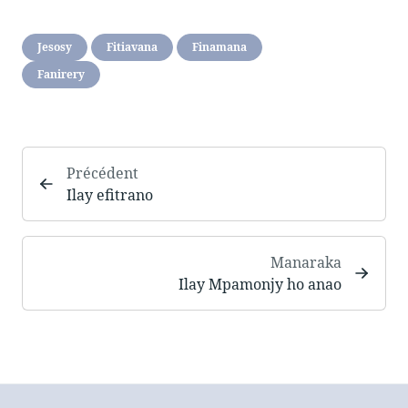
Jesosy
Fitiavana
Finamana
Fanirery
Précédent
Ilay efitrano
Manaraka
Ilay Mpamonjy ho anao