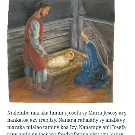
Nialehibe niaraka tamin’i Josefa sy Maria Jesosy ary
nankatoa azy ireo Izy. Nanana rahalahy sy anabavy
niaraka nilalao taminy koa Izy. Nanampy an’i Josefa
tany amin’ny toerana fandrafetana nisy azy Jesosy.