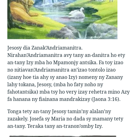
Jesosy dia Zanak’Andriamanitra.
Nirahan’Andriamanitra avy tany an-danitra ho ety
an-tany Izy mba ho Mpamonjy antsika. Fa toy izao
no nitiavan’Andriamanitra an’izao tontolo izao
(izany hoe tia ahy sy anao Izy) nomeny ny Zanany
lahy tokana, Jesosy, (mba ho faty noho ny
fahotantsika) mba tsy ho very izay rehetra mino Azy
fa hanana ny fiainana mandrakizay (Jaona 3:16).
Tonga tety an-tany Jesosy tamin’ny alalan’ny
zazakely. Josefa sy Maria no dada sy mamany tety
an-tany. Teraka tany an-tranon’omby Izy.