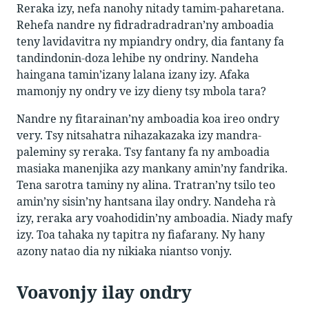
Reraka izy, nefa nanohy nitady tamim-paharetana.
Rehefa nandre ny fidradradradran’ny amboadia
teny lavidavitra ny mpiandry ondry, dia fantany fa
tandindonin-doza lehibe ny ondriny. Nandeha
haingana tamin’izany lalana izany izy. Afaka
mamonjy ny ondry ve izy dieny tsy mbola tara?
Nandre ny fitarainan’ny amboadia koa ireo ondry
very. Tsy nitsahatra nihazakazaka izy mandra-
paleminy sy reraka. Tsy fantany fa ny amboadia
masiaka manenjika azy mankany amin’ny fandrika.
Tena sarotra taminy ny alina. Tratran’ny tsilo teo
amin’ny sisin’ny hantsana ilay ondry. Nandeha rà
izy, reraka ary voahodidin’ny amboadia. Niady mafy
izy. Toa tahaka ny tapitra ny fiafarany. Ny hany
azony natao dia ny nikiaka niantso vonjy.
Voavonjy ilay ondry