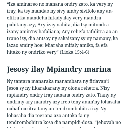
“Iza aminareo no manana ondry zato, ka very ny
iray, ka tsy mandao ny sivy amby sivifolo any an-
efitra ka mandeha hitady ilay very mandra-
pahitany azy; Ary izay nahita, dia tsy mitondra
izany amin’ny hafaliana; Ary rehefa tafiditra ao an-
trano izy, dia antsoy ny sakaizany sy ny namany, ka
lazao aminy hoe: Miaraha mifaly amiko, fa efa
hitako ny ondriko very” (Lioka 15:4-6).
Jesosy ilay Mpiandry marina
Ny tantara manaraka manambara ny fitiavan’i
Jesoa sy ny fikarakarany ny olona rehetra. Nisy
mpiandry ondry iray nanana ondry zato. Tiany ny
ondriny ary niandry azy ireo teny amin’ny lohasaha
nahafinaritra tany an-tendrombohitra izy. Ny
lohasaha dia toerana azo antoka fa ny
tendrombohitra kosa dia nampidi-doza. “Jehovah no