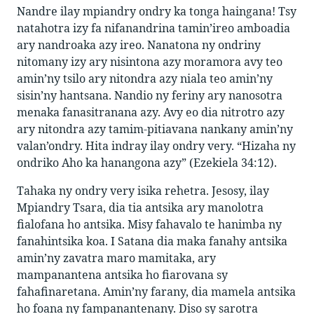
Nandre ilay mpiandry ondry ka tonga haingana! Tsy
natahotra izy fa nifanandrina tamin’ireo amboadia
ary nandroaka azy ireo. Nanatona ny ondriny
nitomany izy ary nisintona azy moramora avy teo
amin’ny tsilo ary nitondra azy niala teo amin’ny
sisin’ny hantsana. Nandio ny feriny ary nanosotra
menaka fanasitranana azy. Avy eo dia nitrotro azy
ary nitondra azy tamim-pitiavana nankany amin’ny
valan’ondry. Hita indray ilay ondry very. “Hizaha ny
ondriko Aho ka hanangona azy” (Ezekiela 34:12).
Tahaka ny ondry very isika rehetra. Jesosy, ilay
Mpiandry Tsara, dia tia antsika ary manolotra
fialofana ho antsika. Misy fahavalo te hanimba ny
fanahintsika koa. I Satana dia maka fanahy antsika
amin’ny zavatra maro mamitaka, ary
mampanantena antsika ho fiarovana sy
fahafinaretana. Amin’ny farany, dia mamela antsika
ho foana ny fampanantenany. Diso sy sarotra