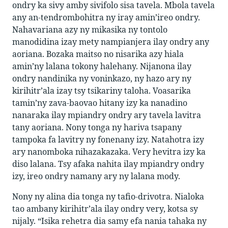
ondry ka sivy amby sivifolo sisa tavela. Mbola tavela
any an-tendrombohitra ny iray amin’ireo ondry.
Nahavariana azy ny mikasika ny tontolo
manodidina izay mety nampianjera ilay ondry any
aoriana. Bozaka maitso no nisarika azy hiala
amin’ny lalana tokony halehany. Nijanona ilay
ondry nandinika ny voninkazo, ny hazo ary ny
kirihitr’ala izay tsy tsikariny taloha. Voasarika
tamin’ny zava-baovao hitany izy ka nanadino
nanaraka ilay mpiandry ondry ary tavela lavitra
tany aoriana. Nony tonga ny hariva tsapany
tampoka fa lavitry ny fonenany izy. Natahotra izy
ary nanomboka nihazakazaka. Very hevitra izy ka
diso lalana. Tsy afaka nahita ilay mpiandry ondry
izy, ireo ondry namany ary ny lalana mody.
Nony ny alina dia tonga ny tafio-drivotra. Nialoka
tao ambany kirihitr’ala ilay ondry very, kotsa sy
nijaly. “Isika rehetra dia samy efa nania tahaka ny