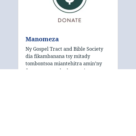
Manomeza
Ny Gospel Tract and Bible Society
dia fikambanana tsy mitady
tombontsoa miantehitra amin’ny
fanomezana mba hamatsiana ny
ezaka fanontana sy fizarana azy.
Mankasitraka ny fanohananao
izahay amin’ny fanampiana …