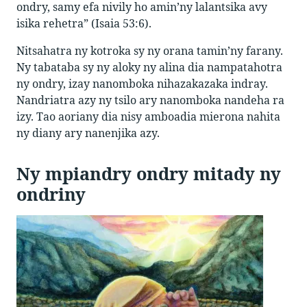
ondry, samy efa nivily ho amin’ny lalantsika avy
isika rehetra” (Isaia 53:6).
Nitsahatra ny kotroka sy ny orana tamin’ny farany.
Ny tabataba sy ny aloky ny alina dia nampatahotra
ny ondry, izay nanomboka nihazakazaka indray.
Nandriatra azy ny tsilo ary nanomboka nandeha ra
izy. Tao aoriany dia nisy amboadia mierona nahita
ny diany ary nanenjika azy.
Ny mpiandry ondry mitady ny
ondriny