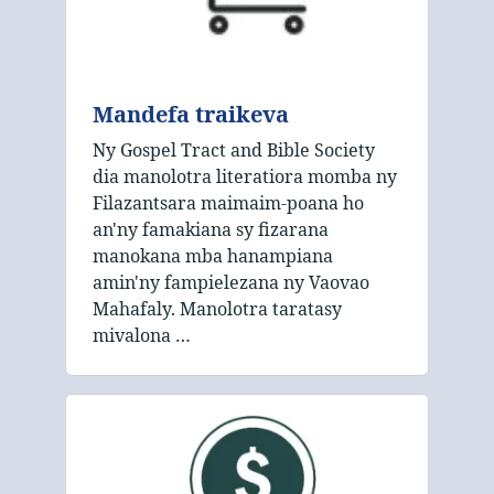
Mandefa traikeva
Ny Gospel Tract and Bible Society
dia manolotra literatiora momba ny
Filazantsara maimaim-poana ho
an'ny famakiana sy fizarana
manokana mba hanampiana
amin'ny fampielezana ny Vaovao
Mahafaly. Manolotra taratasy
mivalona …