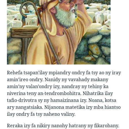
Rehefa tsapan’ilay mpiandry ondry fa tsy ao ny iray
amin’ireo ondry. Nanidy ny vavahady makany
amin’ny valan’ondry izy, nandray ny tehiny ka
niverina teny an-tendrombohitra. Nihatrika ilay
tafio-drivotra sy ny hamaizinana izy. Noana, kotsa
ary nangatsiaka. Nijanona matetika izy mba hiantso
ilay ondry fa tsy naheno valiny.
Reraka izy fa nikiry nanohy hatrany ny fikarohany.