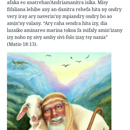
afaka eo anatrehan’Andriamanitra isika. Misy
fifaliana lehibe any an-danitra rehefa hita ny ondry
very iray ary naverin’ny mpiandry ondry ho ao
amin’ny valany. “Ary raha sendra hita izy, dia
lazaiko aminareo marina tokoa fa mifaly amin’izany
izy noho ny sivy amby sivi-folo izay tsy nania”
(Matio 18:13).