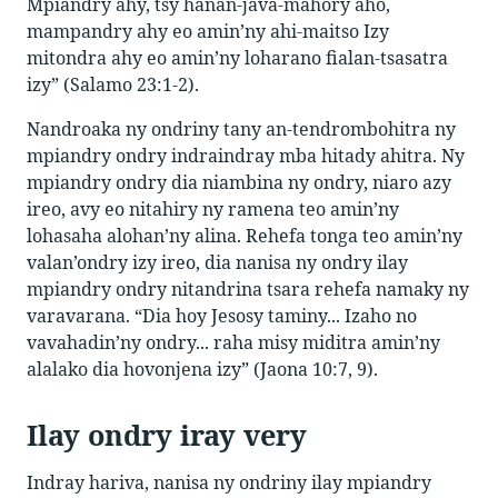
Mpiandry ahy, tsy hanan-java-mahory aho,
mampandry ahy eo amin’ny ahi-maitso Izy
mitondra ahy eo amin’ny loharano fialan-tsasatra
izy” (Salamo 23:1-2).
Nandroaka ny ondriny tany an-tendrombohitra ny
mpiandry ondry indraindray mba hitady ahitra. Ny
mpiandry ondry dia niambina ny ondry, niaro azy
ireo, avy eo nitahiry ny ramena teo amin’ny
lohasaha alohan’ny alina. Rehefa tonga teo amin’ny
valan’ondry izy ireo, dia nanisa ny ondry ilay
mpiandry ondry nitandrina tsara rehefa namaky ny
varavarana. “Dia hoy Jesosy taminy... Izaho no
vavahadin’ny ondry... raha misy miditra amin’ny
alalako dia hovonjena izy” (Jaona 10:7, 9).
Ilay ondry iray very
Indray hariva, nanisa ny ondriny ilay mpiandry