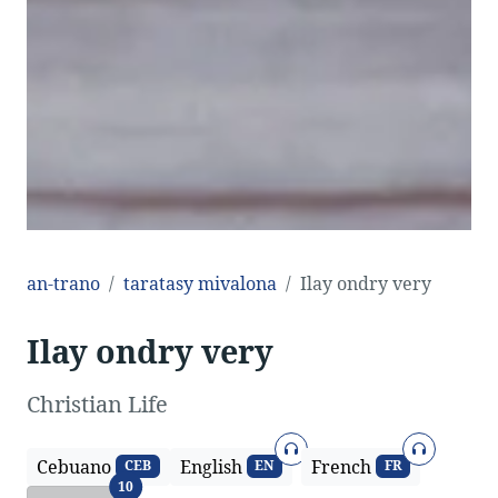
an-trano
taratasy mivalona
Ilay ondry very
Ilay ondry very
Christian Life
teny
teny
Cebuano
English
French
CEB
EN
FR
Fiteny
10