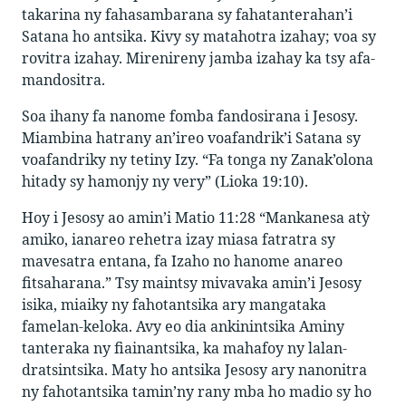
takarina ny fahasambarana sy fahatanterahan’i
Satana ho antsika. Kivy sy matahotra izahay; voa sy
rovitra izahay. Mirenireny jamba izahay ka tsy afa-
mandositra.
Soa ihany fa nanome fomba fandosirana i Jesosy.
Miambina hatrany an’ireo voafandrik’i Satana sy
voafandriky ny tetiny Izy. “Fa tonga ny Zanak’olona
hitady sy hamonjy ny very” (Lioka 19:10).
Hoy i Jesosy ao amin’i Matio 11:28 “Mankanesa atỳ
amiko, ianareo rehetra izay miasa fatratra sy
mavesatra entana, fa Izaho no hanome anareo
fitsaharana.” Tsy maintsy mivavaka amin’i Jesosy
isika, miaiky ny fahotantsika ary mangataka
famelan-keloka. Avy eo dia ankinintsika Aminy
tanteraka ny fiainantsika, ka mahafoy ny lalan-
dratsintsika. Maty ho antsika Jesosy ary nanonitra
ny fahotantsika tamin’ny rany mba ho madio sy ho