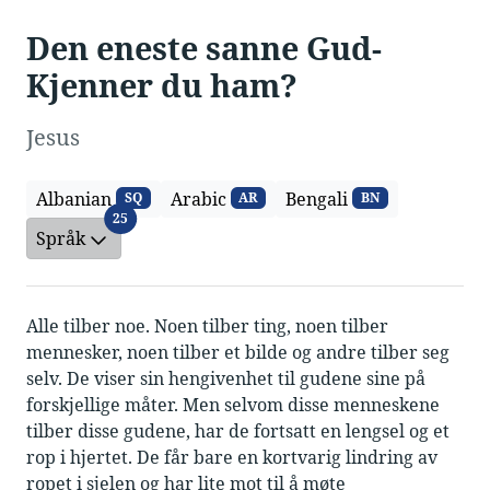
Den eneste sanne Gud-
Kjenner du ham?
Jesus
Albanian
Arabic
Bengali
SQ
AR
BN
Språk
25
Språk
Alle tilber noe. Noen tilber ting, noen tilber
mennesker, noen tilber et bilde og andre tilber seg
selv. De viser sin hengivenhet til gudene sine på
forskjellige måter. Men selvom disse menneskene
tilber disse gudene, har de fortsatt en lengsel og et
rop i hjertet. De får bare en kortvarig lindring av
ropet i sjelen og har lite mot til å møte