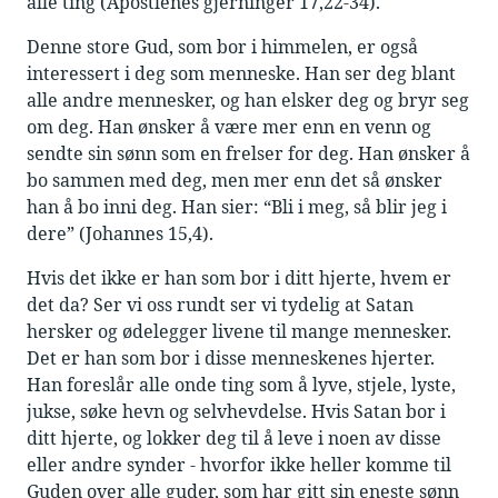
alle ting (Apostlenes gjerninger 17,22-34).
Denne store Gud, som bor i himmelen, er også
interessert i deg som menneske. Han ser deg blant
alle andre mennesker, og han elsker deg og bryr seg
om deg. Han ønsker å være mer enn en venn og
sendte sin sønn som en frelser for deg. Han ønsker å
bo sammen med deg, men mer enn det så ønsker
han å bo inni deg. Han sier: “Bli i meg, så blir jeg i
dere” (Johannes 15,4).
Hvis det ikke er han som bor i ditt hjerte, hvem er
det da? Ser vi oss rundt ser vi tydelig at Satan
hersker og ødelegger livene til mange mennesker.
Det er han som bor i disse menneskenes hjerter.
Han foreslår alle onde ting som å lyve, stjele, lyste,
jukse, søke hevn og selvhevdelse. Hvis Satan bor i
ditt hjerte, og lokker deg til å leve i noen av disse
eller andre synder - hvorfor ikke heller komme til
Guden over alle guder, som har gitt sin eneste sønn