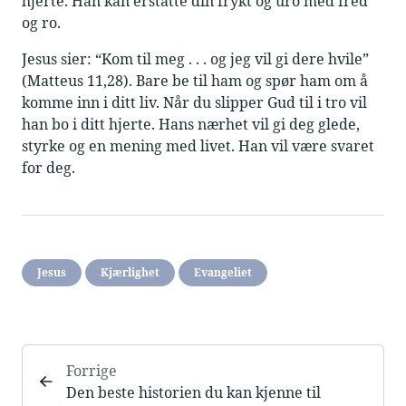
hjerte. Han kan erstatte din frykt og uro med fred
og ro.
Jesus sier: “Kom til meg . . . og jeg vil gi dere hvile”
(Matteus 11,28). Bare be til ham og spør ham om å
komme inn i ditt liv. Når du slipper Gud til i tro vil
han bo i ditt hjerte. Hans nærhet vil gi deg glede,
styrke og en mening med livet. Han vil være svaret
for deg.
Jesus
Kjærlighet
Evangeliet
Forrige
Den beste historien du kan kjenne til