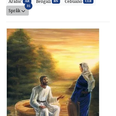
Arabic
Bengali
Cebuano
AR
BN
CEB
Språk
35
Språk