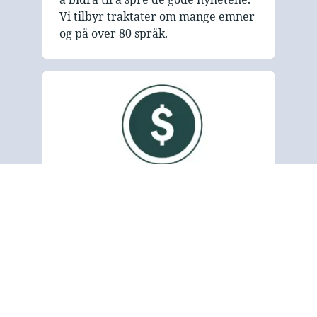
Vi tilbyr traktater om mange emner
og på over 80 språk.
Donere
Gospel Tract and Bible Society er en
ideell organisasjon som er avhengig
av donasjoner for å finansiere sin
utgivelses- og
distribusjonsvirksomhet. Vi ønsker