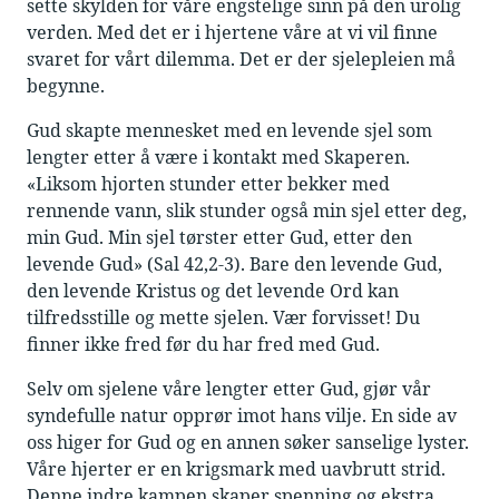
sette skylden for våre engstelige sinn på den urolig
verden. Med det er i hjertene våre at vi vil finne
svaret for vårt dilemma. Det er der sjelepleien må
begynne.
Gud skapte mennesket med en levende sjel som
lengter etter å være i kontakt med Skaperen.
«Liksom hjorten stunder etter bekker med
rennende vann, slik stunder også min sjel etter deg,
min Gud. Min sjel tørster etter Gud, etter den
levende Gud» (Sal 42,2-3). Bare den levende Gud,
den levende Kristus og det levende Ord kan
tilfredsstille og mette sjelen. Vær forvisset! Du
finner ikke fred før du har fred med Gud.
Selv om sjelene våre lengter etter Gud, gjør vår
syndefulle natur opprør imot hans vilje. En side av
oss higer for Gud og en annen søker sanselige lyster.
Våre hjerter er en krigsmark med uavbrutt strid.
Denne indre kampen skaper spenning og ekstra