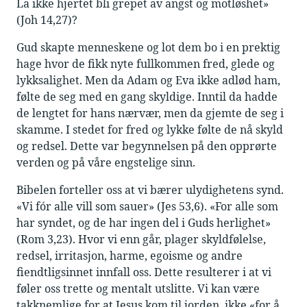
La ikke hjertet bli grepet av angst og motløshet»
(Joh 14,27)?
Gud skapte menneskene og lot dem bo i en prektig
hage hvor de fikk nyte fullkommen fred, glede og
lykksalighet. Men da Adam og Eva ikke adlød ham,
følte de seg med en gang skyldige. Inntil da hadde
de lengtet for hans nærvær, men da gjemte de seg i
skamme. I stedet for fred og lykke følte de nå skyld
og redsel. Dette var begynnelsen på den opprørte
verden og på våre engstelige sinn.
Bibelen forteller oss at vi bærer ulydighetens synd.
«Vi fór alle vill som sauer» (Jes 53,6). «For alle som
har syndet, og de har ingen del i Guds herlighet»
(Rom 3,23). Hvor vi enn går, plager skyldfølelse,
redsel, irritasjon, harme, egoisme og andre
fiendtligsinnet innfall oss. Dette resulterer i at vi
føler oss trette og mentalt utslitte. Vi kan være
takknemlige for at Jesus kom til jorden, ikke «for å