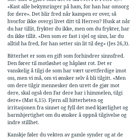
«Kast alle bekymringer på ham, for han har omsorg
for dere». Det blir fred når kampen er over, så
hvorfor ikke overgi livet ditt til Herren? Husk at når
du har tillit, frykter du ikke, men om du frykter, har
du ikke tillit. «Den som er fast i sjel og sinn, lar du
alltid ha fred, for han setter sin lit til deg» (Jes 26,3).
Bitterhet er som en gift som forhindrer sinnsfred.
Den fører til motløshet og håpløst rot. Det er
vanskelig å tilgi de som har vært urettferdige imot
oss, men vi må, om vi ønsker selv å bli tilgitt. «Men
om dere tilgir mennesker den urett de gjør mot
dere, skal også den Far dere har i himmelen, tilgi
dere» (Mat 6,15). Fjern all bitterheten og
irritasjonen fra sinnet og fyll det med kjærlighet og
barmhjertighet om du ønsker å oppnå tilgivelse og
indre stillhet.
Kanskje føler du vekten av gamle synder og at de