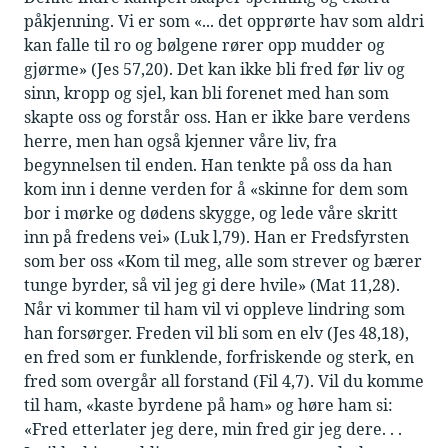
påkjenning. Vi er som «... det opprørte hav som aldri
kan falle til ro og bølgene rører opp mudder og
gjørme» (Jes 57,20). Det kan ikke bli fred før liv og
sinn, kropp og sjel, kan bli forenet med han som
skapte oss og forstår oss. Han er ikke bare verdens
herre, men han også kjenner våre liv, fra
begynnelsen til enden. Han tenkte på oss da han
kom inn i denne verden for å «skinne for dem som
bor i mørke og dødens skygge, og lede våre skritt
inn på fredens vei» (Luk l,79). Han er Fredsfyrsten
som ber oss «Kom til meg, alle som strever og bærer
tunge byrder, så vil jeg gi dere hvile» (Mat 11,28).
Når vi kommer til ham vil vi oppleve lindring som
han forsørger. Freden vil bli som en elv (Jes 48,18),
en fred som er funklende, forfriskende og sterk, en
fred som overgår all forstand (Fil 4,7). Vil du komme
til ham, «kaste byrdene på ham» og høre ham si:
«Fred etterlater jeg dere, min fred gir jeg dere. . .