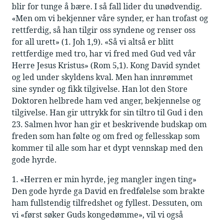
blir for tunge å bære. I så fall lider du unødvendig.
«Men om vi bekjenner våre synder, er han trofast og
rettferdig, så han tilgir oss syndene og renser oss
for all urett» (1. Joh 1,9). «Så vi altså er blitt
rettferdige med tro, har vi fred med Gud ved vår
Herre Jesus Kristus» (Rom 5,1). Kong David syndet
og led under skyldens kval. Men han innrømmet
sine synder og fikk tilgivelse. Han lot den Store
Doktoren helbrede ham ved anger, bekjennelse og
tilgivelse. Han gir uttrykk for sin tiltro til Gud i den
23. Salmen hvor han gir et beskrivende budskap om
freden som han følte og om fred og fellesskap som
kommer til alle som har et dypt vennskap med den
gode hyrde.
1. «Herren er min hyrde, jeg mangler ingen ting»
Den gode hyrde ga David en fredfølelse som brakte
ham fullstendig tilfredshet og fyllest. Dessuten, om
vi «først søker Guds kongedømme», vil vi også