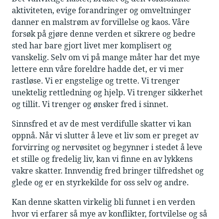
aktiviteten, evige forandringer og omveltninger
danner en malstrøm av forvillelse og kaos. Våre
forsøk på gjøre denne verden et sikrere og bedre
sted har bare gjort livet mer komplisert og
vanskelig. Selv om vi på mange måter har det mye
lettere enn våre foreldre hadde det, er vi mer
rastløse. Vi er engstelige og trette. Vi trenger
unektelig rettledning og hjelp. Vi trenger sikkerhet
og tillit. Vi trenger og ønsker fred i sinnet.
Sinnsfred et av de mest verdifulle skatter vi kan
oppnå. Når vi slutter å leve et liv som er preget av
forvirring og nervøsitet og begynner i stedet å leve
et stille og fredelig liv, kan vi finne en av lykkens
vakre skatter. Innvendig fred bringer tilfredshet og
glede og er en styrkekilde for oss selv og andre.
Kan denne skatten virkelig bli funnet i en verden
hvor vi erfarer så mye av konflikter, fortvilelse og så