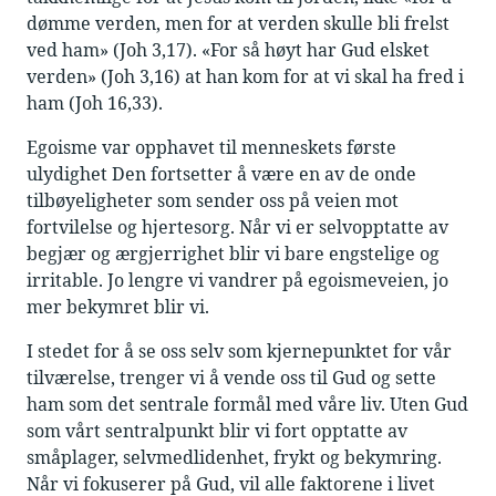
dømme verden, men for at verden skulle bli frelst
ved ham» (Joh 3,17). «For så høyt har Gud elsket
verden» (Joh 3,16) at han kom for at vi skal ha fred i
ham (Joh 16,33).
Egoisme var opphavet til menneskets første
ulydighet Den fortsetter å være en av de onde
tilbøyeligheter som sender oss på veien mot
fortvilelse og hjertesorg. Når vi er selvopptatte av
begjær og ærgjerrighet blir vi bare engstelige og
irritable. Jo lengre vi vandrer på egoismeveien, jo
mer bekymret blir vi.
I stedet for å se oss selv som kjernepunktet for vår
tilværelse, trenger vi å vende oss til Gud og sette
ham som det sentrale formål med våre liv. Uten Gud
som vårt sentralpunkt blir vi fort opptatte av
småplager, selvmedlidenhet, frykt og bekymring.
Når vi fokuserer på Gud, vil alle faktorene i livet