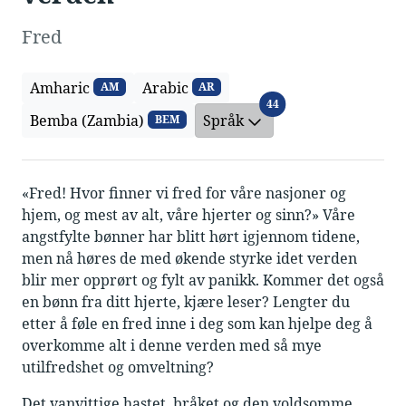
Fred
Amharic
Arabic
AM
AR
Språk
44
Bemba (Zambia)
Språk
BEM
«Fred! Hvor finner vi fred for våre nasjoner og
hjem, og mest av alt, våre hjerter og sinn?» Våre
angstfylte bønner har blitt hørt igjennom tidene,
men nå høres de med økende styrke idet verden
blir mer opprørt og fylt av panikk. Kommer det også
en bønn fra ditt hjerte, kjære leser? Lengter du
etter å føle en fred inne i deg som kan hjelpe deg å
overkomme alt i denne verden med så mye
utilfredshet og omveltning?
Det vanvittige hastet, bråket og den voldsomme