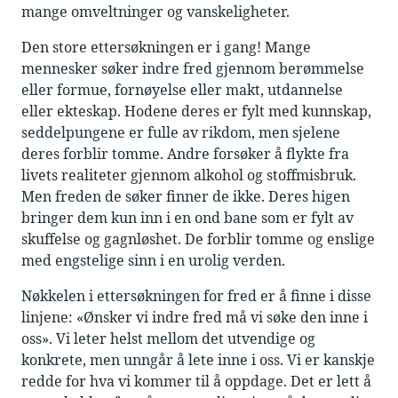
mange omveltninger og vanskeligheter.
Den store ettersøkningen er i gang! Mange
mennesker søker indre fred gjennom berømmelse
eller formue, fornøyelse eller makt, utdannelse
eller ekteskap. Hodene deres er fylt med kunnskap,
seddelpungene er fulle av rikdom, men sjelene
deres forblir tomme. Andre forsøker å flykte fra
livets realiteter gjennom alkohol og stoffmisbruk.
Men freden de søker finner de ikke. Deres higen
bringer dem kun inn i en ond bane som er fylt av
skuffelse og gagnløshet. De forblir tomme og enslige
med engstelige sinn i en urolig verden.
Nøkkelen i ettersøkningen for fred er å finne i disse
linjene: «Ønsker vi indre fred må vi søke den inne i
oss». Vi leter helst mellom det utvendige og
konkrete, men unngår å lete inne i oss. Vi er kanskje
redde for hva vi kommer til å oppdage. Det er lett å