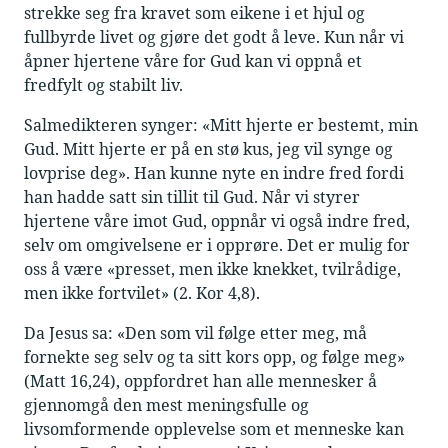
strekke seg fra kravet som eikene i et hjul og
fullbyrde livet og gjøre det godt å leve. Kun når vi
åpner hjertene våre for Gud kan vi oppnå et
fredfylt og stabilt liv.
Salmedikteren synger: «Mitt hjerte er bestemt, min
Gud. Mitt hjerte er på en stø kus, jeg vil synge og
lovprise deg». Han kunne nyte en indre fred fordi
han hadde satt sin tillit til Gud. Når vi styrer
hjertene våre imot Gud, oppnår vi også indre fred,
selv om omgivelsene er i opprøre. Det er mulig for
oss å være «presset, men ikke knekket, tvilrådige,
men ikke fortvilet» (2. Kor 4,8).
Da Jesus sa: «Den som vil følge etter meg, må
fornekte seg selv og ta sitt kors opp, og følge meg»
(Matt 16,24), oppfordret han alle mennesker å
gjennomgå den mest meningsfulle og
livsomformende opplevelse som et menneske kan