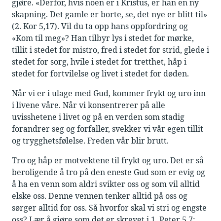
gjøre. «Derfor, hvis noen er i Kristus, er han en ny
skapning. Det gamle er borte, se, det nye er blitt til»
(2. Kor 5,17). Vil du ta opp hans oppfordring og
«Kom til meg»? Han tilbyr lys i stedet for mørke,
tillit i stedet for mistro, fred i stedet for strid, glede i
stedet for sorg, hvile i stedet for tretthet, håp i
stedet for fortvilelse og livet i stedet for døden.
Når vi er i ulage med Gud, kommer frykt og uro inn
i livene våre. Når vi konsentrerer på alle
uvisshetene i livet og på en verden som stadig
forandrer seg og forfaller, svekker vi vår egen tillit
og trygghetsfølelse. Freden vår blir brutt.
Tro og håp er motvektene til frykt og uro. Det er så
beroligende å tro på den eneste Gud som er evig og
å ha en venn som aldri svikter oss og som vil alltid
elske oss. Denne vennen tenker alltid på oss og
sørger alltid for oss. Så hvorfor skal vi stri og engste
oss? Lær å gjøre som det er skrevet i 1. Peter 5,7: