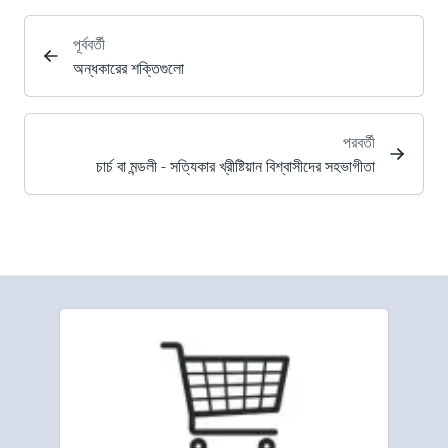
পূর্ববর্তী
অন্ধকারের শক্তিগুলো
পরবর্তী
চার্চ বা মন্ডলী - সত্যিকার খ্রীষ্টিয়ান বিশ্বাসীদের সহভাগীতা