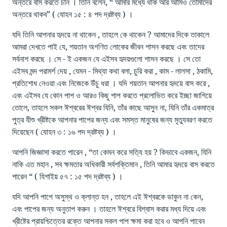
অন্তরে বাস করতে চান । তিনি বলেন, “ আমার মধ্যে থাক আর আমিও তোমাদের
অন্তরে থাকব” ( যোহন ১৫ : ৪ পদ দ্রষ্টব্য ) ।
যদি তিনি আপনার হৃদয়ে না থাকেন , তাহলে কে থাকেন ? আমাদের দিকে তাকালে
আমরা দেখতে পাই যে, শয়তান অগণিত লোকের জীবন শাসন করছে এবং তাদের
সর্বনাশ করছে । সে - ই একজন যে এইসব হৃদয়গুলো শাসন করছে । সে তো
এইসব মন্দ পরামর্শ দেয় , যেমন - মিথ্যা কথা বলা, চুরি করা , কাম - লালসা , ঠকামি,
প্রতিশোধ নেওয়া এবং নিজেকে উঁচু ধরা । যদি শয়তান আপনার হৃদয়ে বাস করে ,
এবং এইসব যে কোন পাপ ও আরও কিছু পাপ করতে প্রলোভিত করে ইচ্ছা জাগিয়ে
তোলে, তাহলে সকল ঈশ্বরের ঈশ্বর যিনি, তাঁর কাছে আসুন না, যিনি তাঁর একমাত্র
পুত্র যীশু খ্রীষ্টকে আপনার পাপের জন্য এবং সমস্ত মানুষের জন্য মৃত্যুবরণ করতে
দিয়েছেন ( যোহন ৩ : ১৬ পদ দ্রষ্টব্য ) ।
আপনি জিজ্ঞাসা করতে পারেন , “তা কেমন করে সত্যি হয় ? কিভাবে একজন, যিনি
নাকি এত মহান , সব ক্ষমতার অধিকারী সর্বশক্তিমান , তিনি আমার হৃদয়ে বাস করতে
পারেন “ ( যিশাইয় ৫৭ : ১৫ পদ দ্রষ্টব্য ) ।
যদি আপনি পাপে অসুস্থ ও ক্লান্ত হন , তাহলে এই ঈশ্বরকে ডাকুন না কেন,
এবং পাপের জন্য অনুতাপ করুন । তাহলে ঈশ্বরে বিশ্বাস করার মধ্য দিয়ে এবং
খ্রীষ্টের প্রায়শ্চিত্তের রক্তে আপনার সকল পাপ ক্ষমা করা হবে ও আপনি পাবেন