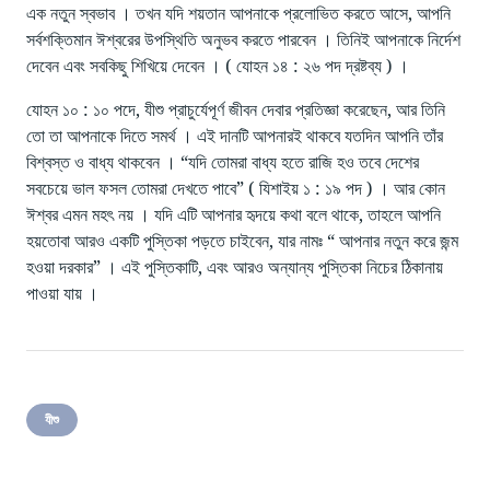
এক নতুন স্বভাব । তখন যদি শয়তান আপনাকে প্রলোভিত করতে আসে, আপনি
সর্বশক্তিমান ঈশ্বরের উপস্থিতি অনুভব করতে পারবেন । তিনিই আপনাকে নির্দেশ
দেবেন এবং সবকিছু শিখিয়ে দেবেন । ( যোহন ১৪ : ২৬ পদ দ্রষ্টব্য ) ।
যোহন ১০ : ১০ পদে, যীশু প্রাচুর্যেপূর্ণ জীবন দেবার প্রতিজ্ঞা করেছেন, আর তিনি
তো তা আপনাকে দিতে সমর্থ । এই দানটি আপনারই থাকবে যতদিন আপনি তাঁর
বিশ্বস্ত ও বাধ্য থাকবেন । “যদি তোমরা বাধ্য হতে রাজি হও তবে দেশের
সবচেয়ে ভাল ফসল তোমরা দেখতে পাবে” ( যিশাইয় ১ : ১৯ পদ ) । আর কোন
ঈশ্বর এমন মহৎ নয় । যদি এটি আপনার হৃদয়ে কথা বলে থাকে, তাহলে আপনি
হয়তোবা আরও একটি পুস্তিকা পড়তে চাইবেন, যার নামঃ “ আপনার নতুন করে জন্ম
হওয়া দরকার” । এই পুস্তিকাটি, এবং আরও অন্যান্য পুস্তিকা নিচের ঠিকানায়
পাওয়া যায় ।
যীশু