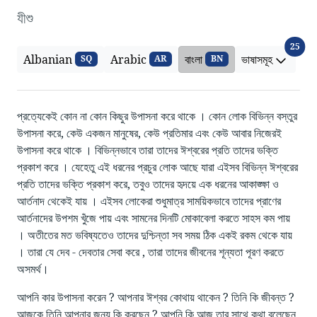
যীশু
ভাষাস
25
Albanian
Arabic
বাংলা
ভাষাসমূহ
SQ
AR
BN
প্রত্যেকেই কোন না কোন কিছুর উপাসনা করে থাকে । কোন লোক বিভিন্ন বস্তুর
উপাসনা করে, কেউ একজন মানুষের, কেউ প্রতিমার এবং কেউ আবার নিজেরই
উপাসনা করে থাকে । বিভিন্নভাবে তারা তাদের ঈশ্বরের প্রতি তাদের ভক্তি
প্রকাশ করে । যেহেতু এই ধরনের প্রচুর লোক আছে যারা এইসব বিভিন্ন ঈশ্বরের
প্রতি তাদের ভক্তি প্রকাশ করে, তবুও তাদের হৃদয়ে এক ধরনের আকাঙ্ক্ষা ও
আর্তনাদ থেকেই যায় । এইসব লোকেরা শুধুমাত্র সাময়িকভাবে তাদের প্রাণের
আর্তনাদের উপশম খুঁজে পায় এবং সামনের দিনটি মোকাবেলা করতে সাহস কম পায়
। অতীতের মত ভবিষ্যতেও তাদের দুশ্চিন্তা সব সময় ঠিক একই রকম থেকে যায়
। তারা যে দেব - দেবতার সেবা করে , তারা তাদের জীবনের শূন্যতা পূরণ করতে
অসমর্থ।
আপনি কার উপাসনা করেন ? আপনার ঈশ্বর কোথায় থাকেন ? তিনি কি জীবন্ত ?
আজকে তিনি আপনার জন্য কি করছেন ? আপনি কি আজ তার সাথে কথা বলেছেন