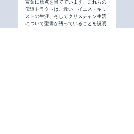
言葉に焦点を当てています。これらの
伝道トラクトは、救い、イエス・キリ
ストの生涯、そしてクリスチャン生活
について聖書が語っていることを説明
しています。私たちの伝道トラクト
は、私たちのウェブサイトで読むこと
ができ、多くは音声形式でも利用でき
ます。 私たち …
ゴスペル・トラクトと聖
書協会の使命は、イエ
ス・キリストへの信仰に