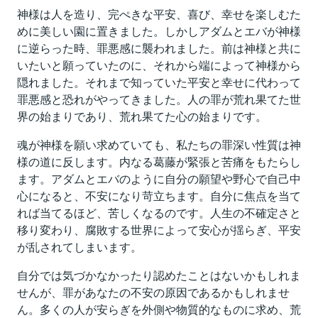
神様は人を造り、完ぺきな平安、喜び、幸せを楽しむた
めに美しい園に置きました。しかしアダムとエバが神様
に逆らった時、罪悪感に襲われました。前は神様と共に
いたいと願っていたのに、それから端によって神様から
隠れました。それまで知っていた平安と幸せに代わって
罪悪感と恐れがやってきました。人の罪が荒れ果てた世
界の始まりであり、荒れ果てた心の始まりです。
魂が神様を願い求めていても、私たちの罪深い性質は神
様の道に反します。内なる葛藤が緊張と苦痛をもたらし
ます。アダムとエバのように自分の願望や野心で自己中
心になると、不安になり苛立ちます。自分に焦点を当て
れば当てるほど、苦しくなるのです。人生の不確定さと
移り変わり、腐敗する世界によって安心が揺らぎ、平安
が乱されてしまいます。
自分では気づかなかったり認めたことはないかもしれま
せんが、罪があなたの不安の原因であるかもしれませ
ん。多くの人が安らぎを外側や物質的なものに求め、荒