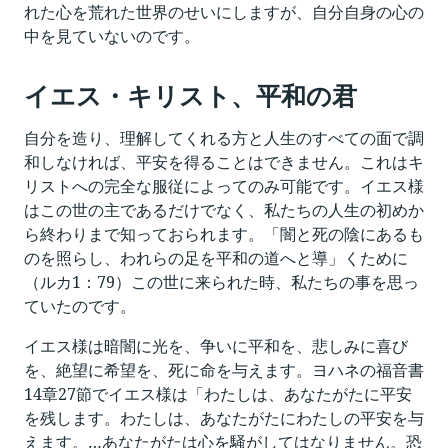
れた心を荒れた世界のせいにしますが、自分自身の心の
中を見ていないのです。
イエス・キリスト、平和の君
自分を造り、理解してくれる方と人生のすべての面で調
和しなければ、平安を得ることはできません。これはキ
リストへの完全な服従によってのみ可能です。イエス様
はこの世の主であるだけでなく、私たちの人生の初めか
ら終わりまで知っておられます。「闇と死の陰にあるも
のを照らし、われらの足を平和の道へと導」くために
（ルカ1：79）この世に来られた時、私たちの事を思っ
ていたのです。
イエス様は暗闇に光を、争いに平和を、悲しみに喜び
を、絶望に希望を、死に命を与えます。ヨハネの福音書
14章27節でイエス様は「わたしは、あなたがたに平安
を残します。わたしは、あなたがたにわたしの平安を与
えます。…あなたがたは心を騒がしてはなりません。恐