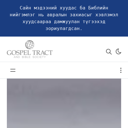
Сайн мэдээний хуудас ба Библийн
нийгэмлэг нь авралын захиасыг хэвлэмэл
хуудсаараа дамжуулан түгээхэд
зориулагдсан.