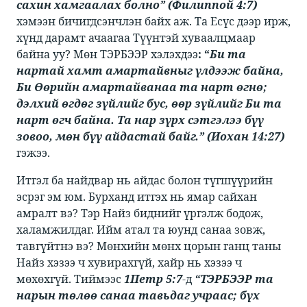
сахин хамгаалах болно” (Филиппой 4:7)
хэмээн бичигдсэнчлэн байх аж. Та Есүс дээр ирж,
хүнд дарамт ачаагаа Түүнтэй хуваалцмаар
байна уу? Мөн ТЭРБЭЭР хэлэхдээ​
: “
Би та
нартай хамт амартайвныг үлдээж байна,
Би Өөрийн амартайванаа та нарт өгнө;
дэлхий өгдөг зүйлийг бус, өөр зүйлийг Би та
нарт өгч байна. Та нар зүрх сэтгэлээ бүү
зовоо, мөн бүү айдастай байг.” (Иохан 14:27)
гэжээ. ​
​​Итгэл ба найдвар нь айдас болон түгшүүрийн
эсрэг эм юм. Бурханд итгэх нь ямар сайхан
амралт вэ? Тэр Найз биднийг үргэлж бодож,
халамжилдаг. Ийм атал та юунд санаа зовж,
тавгүйтнэ вэ? Мөнхийн мөнх цорын ганц таны
Найз хэзээ ч хувирахгүй, хайр нь хэзээ ч
мөхөхгүй. Тиймээс ​​
1Петр 5:7
​​-д ​​
“ТЭРБЭЭР та
нарын төлөө санаа тавьдаг учраас; бүх