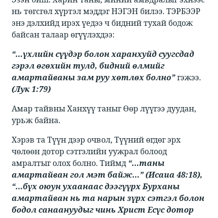
нь төгсгөл хүртэл мэддэг НЭГЭН билээ. ТЭРБЭЭР
энэ дэлхийд ирэх үедээ ч бидний тухай бодож
байсан талаар өгүүлэхдээ:​
“...үхлийн сүүдэр болон харанхуйд суугсдад
гэрэл өгөхийн тулд, бидний өлмийг
амартайваны зам руу хөтлөх болно”
​гэжээ. ​​
(Лук 1:79)
​​Амар тайвны Ханхүү таныг Өөр лүүгээ дуудан,
урьж байна. ​
​​Хэрэв та Түүн дээр очвол, Түүний өгдөг эрх
чөлөөн дотор сэтгэлийн уужрал болоод
амралтыг олох болно. Тиймд ​​
“...таны
амартайван гол мэт байж...” (Исаиа 48:18),
“...бүх оюун ухаанаас дээгүүрх Бурханы
амартайван нь та нарын зүрх сэтгэл болон
бодол санаануудыг чинь Христ Есүс дотор