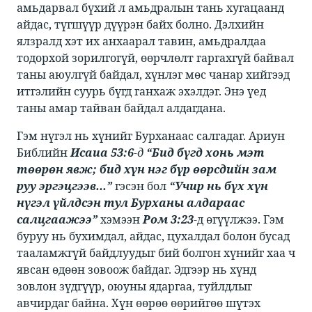
амьдарвал бүхий л амьдралын тань хугацаанд
айдас, түгшүүр дүүрэн байх болно. Дэлхийн
ялзралд хэт их анхаарал тавин, амьдралдаа
тодорхой зорилгогүй, өөрчлөлт гаргахгүй байвал
таны аюулгүй байдал, хүнлэг мөс чанар хийгээд
итгэлийн суурь бүгд ганхаж эхэлдэг. Энэ үед
таны амар тайван байдал алдагдана. ​
Гэм нүгэл нь хүнийг Бурханаас салгадаг. Ариун
Библийн ​​
Исаиа 53:6
-д
“Бид бүгд хонь мэт
төөрөн явж; бид хүн нэг бүр өөрсдийн зам
руу эргэцгээв...”
​​ гэсэн бол ​​
“Учир нь бүх хүн
нүгэл үйлдсэн тул Бурханы алдараас
салцгаажээ”
​​ хэмээн ​​
Ром 3:23
-
​д өгүүлжээ. Гэм
буруу нь бухимдал, айдас, цухалдал болон бусад
тааламжгүй байдлуудыг бий болгон хүнийг хаа ч
явсан өдөөн зовоож байдаг. Эдгээр нь хүнд
зовлон зүдгүүр, оюуны ядаргаа, туйлдлыг
авчирдаг байна. Хүн өөрөө өөрийгөө шүтэх