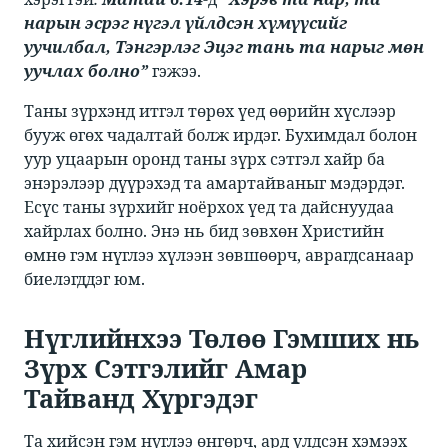
нарын эсрэг нүгэл үйлдсэн хүмүүсийг
уучилбал, Тэнгэрлэг Эцэг тань та нарыг мөн
уучлах болно”
​​ гэжээ. ​
​​Таны зүрхэнд итгэл төрөх үед өөрийн хүслээр
бууж өгөх чадалтай болж ирдэг. Бухимдал болон
уур уцаарын оронд таны зүрх сэтгэл хайр ба
энэрэлээр дүүрэхэд та амартайваныг мэдэрдэг.
Есүс таны зүрхийг ноёрхох үед та дайснуудаа
хайрлах болно. Энэ нь бид зөвхөн Христийн
өмнө гэм нүглээ хүлээн зөвшөөрч, аврагдсанаар
биелэгддэг юм.​
Нүглийнхээ​ ​Төлөө Гэмших нь
Зүрх Сэтгэлийг Амар
Тайванд Хүргэдэг​
​​Та хийсэн гэм нүглээ өнгөрч, ард үлдсэн хэмээх