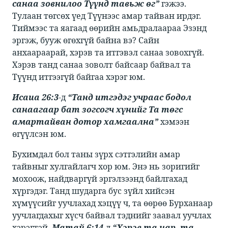
санаа зовнилоо Түүнд тавьж өг”
​гэжээ.
Тулаан төгсөх үед Түүнээс амар тайван ирдэг.
Тиймээс та яагаад өөрийн амьдралаараа Эзэнд
эргэж, бууж өгөхгүй байна вэ? Сайн
анхаараарай, хэрэв та итгэвэл санаа зовохгүй.
Хэрэв танд санаа зоволт байсаар байвал та
Түүнд итгээгүй байгаа хэрэг юм. ​
Исаиа 26:3
​​-д ​​
“Танд итгэдэг учраас бодол
санаагаар бат зогсогч хүнийг Та төгс
амартайван дотор хамгаална”
​​ хэмээн
өгүүлсэн юм. ​
​​Бухимдал бол таны зүрх сэтгэлийн амар
тайвныг хулгайлагч хор юм. Энэ нь зоригийг
мохоож, найдваргүй эргэлзээнд байлгахад
хүргэдэг. Танд шударга бус зүйл хийсэн
хүмүүсийг уучлахад хэцүү ч, та өөрөө Бурханаар
уучлагдахыг хүсч байвал тэднийг заавал уучлах
хэрэгтэй​
.
Матай 6:14
​​-д ​​
“Хэрэв та нар, та