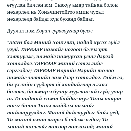
өгүүлэн бичсэн юм. Энэхүү амар тайван болон
нөхөрлөл нь Хоньчинтойгоо амин чухал
нөхөрлөлд байдаг хүн бүхэнд байдаг.​
Дуулал ном​
Хорин гуравдугаар бүлэг
“ЭЗЭН бол Миний Хоньчин, надад хүсэх зүйл
үгүй. ТЭРБЭЭР намайг ногоон бэлчээрт
хэвтүүлж, намайг намуухан усны дэргэд
хөтөлдөг. ТЭРБЭЭР миний сэтгэлийг
сэргээдэг; ТЭРБЭЭР Өөрийн Нэрийн төлөө
намайг зөвтийн зам дээр хөтөлдөг. Тийм ээ,
би үхлийн сүүдэртэй хөндийгөөр алхах
боловч, би ямар ч бузар муугаас айхгүй; учир
нь Та надтай хамт байдаг тул Таны очирт
таяг болон Таны шийдэм намайг
тайвшруулдаг. Миний дайснуудыг байх үед,
Та миний өмнө ширээ бэлдэж өгдөг; Та
миний толгойг тосоор тослоход; миний