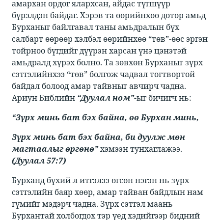
амархан ордог ялархсан, айдас түгшүүр
бүрэлдэн байдаг. Хэрэв та өөрийнхөө дотор амьд
Бурханыг байлгавал таны амьдралын бүх
салбарт өөрөөр хэлбэл өөрийнхөө “төв”-өөс эргэн
тойрноо бүгдийг дүүрэн харсан үнэ цэнэтэй
амьдралд хүрэх болно. Та зөвхөн Бурханыг зүрх
сэтгэлийнхээ “төв” болгож чадвал тогтвортой
байдал болоод амар тайвныг авчирч чадна.
Ариун Библийн ​​
“Дуулал ном”
-
​ыг бичигч нь: ​
“Зүрх минь бат бэх байна, өө Бурхан минь,
Зүрх минь бат бэх байна, би дуулж мөн
магтаалыг өргөнө”
​​ хэмээн тунхаглажээ. ​​
(Дуулал 57:7)
​​Бурханд бүхий л итгэлээ өгсөн нэгэн нь зүрх
сэтгэлийн баяр хөөр, амар тайван байдлын нам
гүмийг мэдэрч чадна. Зүрх сэтгэл маань
Бурхантай холбогдох тэр үед хэдийгээр бидний