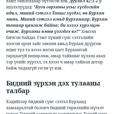
хамт байлгахаар бүтээсэн юм. ​​
Дуулал 42:1-2
​​-р
ишлэлүүдэд​
:
“Буга горхины усыг хүсдэгийн
адил, миний сэтгэл Таныг хүсдэг, өө Бурхан
минь. Миний сэтгэл амьд Бурханаар, Бурхан
танаар цангаж байна; би хэзээ хүрэлцэн
очиж, Бурханы өмнө үзэгдэх вэ?”
​​ хэмээн
бичсэн байдаг. Гэмт хүний сүнс сэтгэлийн
хоосон орон зайг зөвхөн амьд Бурхан дүүргэж
өгдөг тул та хэзээ нэгэн цагт Бурхантай
гарцаагүй нөхөрлөж, амар тайвныг хүлээн авах
тэр үеийг хүртэл, та хэзээ ч амар тайван дотор
байж чадахгүй гэсэн үг юм.​
Бидний зүрхэн дэх тулааны
талбар​
Хэдийгээр бидний сүнс сэтгэл Бурханд
хамааралтай боловч бидний төрөлхийн нүгэлт
чанар Түүний замуудын эсэргүүцдэг. Хүний сүнс