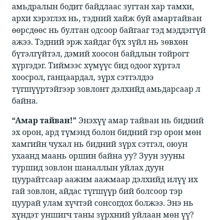
амьдралын бодит байдлаас зугтан хар тамхи,
архи хэрэглэх нь, тэдний хайж буй амартайван
өөрсдөөс нь бултан одсоор байгааг тэд мэддэггүй
ажээ. Тэдний эрж хайдаг бүх зүйл нь зөвхөн
бүтэлгүйтэл, дэмий хоосон байдлын тойрогт
хүргэдэг. Тиймээс хүмүүс бид одоог хүртэл
хоосрол, ганцаардал, зүрх сэтгэлдээ
түгшүүртэйгээр зовлонт дэлхийд амьдарсаар л
байна. ​
“Амар тайван!”
​​ Энэхүү амар тайван нь бидний
эх орон, ард түмэнд болон бидний гэр орон мөн
хамгийн чухал нь бидний зүрх сэтгэл, оюун
ухаанд маань оршин байна уу? Зуун зууны
туршид зовлон шаналлын уйлах дуун
цуурайтсаар аажим аажмаар дэлхийд илүү их
гай зовлон, айдас түгшүүр бий болсоор тэр
цуурай улам хүчтэй сонсогдох болжээ. Энэ нь
хүндэт уншигч таны зүрхний уйлаан мөн үү?