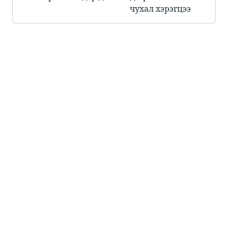
чухал хэрэгцээ​
Захиалга өгөх
Сайн мэдээний хуудас ба Библийн
нийгэмлэг нь Сайн мэдээг