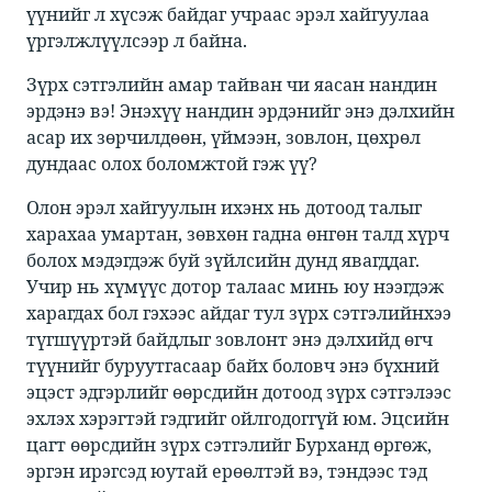
үүнийг л хүсэж байдаг учраас эрэл хайгуулаа
үргэлжлүүлсээр л байна.​
Зүрх сэтгэлийн амар тайван чи яасан нандин
эрдэнэ вэ! Энэхүү нандин эрдэнийг энэ дэлхийн
асар их зөрчилдөөн, үймээн, зовлон, цөхрөл
дундаас олох боломжтой гэж үү?​
Олон эрэл хайгуулын ихэнх нь дотоод талыг
харахаа умартан, зөвхөн гадна өнгөн талд хүрч
болох мэдэгдэж буй зүйлсийн дунд явагддаг.
Учир нь хүмүүс дотор талаас минь юу нээгдэж
харагдах бол гэхээс айдаг тул зүрх сэтгэлийнхээ
түгшүүртэй байдлыг зовлонт энэ дэлхийд өгч
түүнийг буруутгасаар байх боловч энэ бүхний
эцэст эдгэрлийг өөрсдийн дотоод зүрх сэтгэлээс
эхлэх хэрэгтэй гэдгийг ойлгодоггүй юм. Эцсийн
цагт өөрсдийн зүрх сэтгэлийг Бурханд өргөж,
эргэн ирэгсэд юутай ерөөлтэй вэ, тэндээс тэд