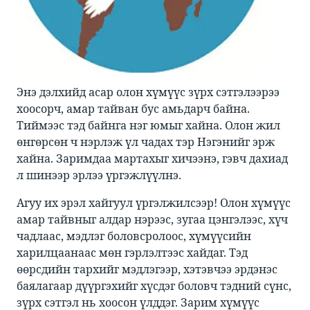
Энэ дэлхийд асар олон хүмүүс зүрх сэтгэлээрээ
хоосорч, амар тайван бус амьдарч байна.
Тиймээс тэд байнга нэг юмыг хайна. Олон жил
өнгөрсөн ч нэрлэж үл чадах тэр Нэгэнийг эрж
хайна. Заримдаа мартахыг хичээнэ, гэвч дахиад
л шинээр эрлээ үргэжлүүлнэ. ​
​​Агуу их эрэл хайгуул үргэлжилсээр! Олон хүмүүс
амар тайвныг алдар нэрээс, зугаа цэнгэлээс, хүч
чадлаас, мэдлэг боловсролоос, хүмүүсийн
харилцаанаас мөн гэрлэлтээс хайдаг. Тэд
өөрсдийн тархийг мэдлэгээр, хэтэвчээ эрдэнэс
баялагаар дүүргэхийг хүсдэг боловч тэдний сүнс,
зүрх сэтгэл нь хоосон үлддэг. Зарим хүмүүс