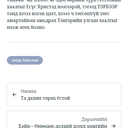
хаалгыг Есүс Христэд нээгээрэй, тэгээд ТЭРБЭЭР
танд хэзээ нэгэн цагт, хэзээ ч төгсөшгүй төгс
амартайван амьдрах Тэнгэрийн улсын хаалгыг
нээж өгөх болно. ​
Амар Амгалан
Өмнөх
​​Та дахин төрөх ёстой​
Дараачийн
​​Хайр​—​​Өнөөдөр дэлхий дээрх хамгийн