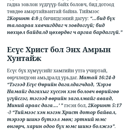
гадна зовлон зүдгүүр байх боловч, бид дотоод
төвдөө амартайвантай байна. Тиймээс ​​
2Коринт 4:8
​​-д бичигдсэний дагуу: ​​
“...бид бүх
талаараа хавчигддаг ч зовдоггүй; бид
нөхцөл байдалд цөхөрдөг ч аргаа бардаггүй.”
Есүс Христ бол Энх Амрын
Хунтайж​
​​Есүс бүх хүмүүсийг хамгийн утга учиртай,
өөрчлөгдсөн амьдралд урьдаг. ​​
Матай 16:24-д
“Тэгээд Есүс Өөрийн дагалдагчдад, ‘Хэрэв
Намайг дагахыг хүссэн хэн боловч өөрийгөө
үгүйсгэг, тэгээд өөрийн загалмайг аваад,
Миний араас дага
​.
...’ ”
​гэсэн бол, ​​
2Коринт 5:17
-д
“Тиймээс хэн нэгэн Христ дотор байвал,
тэрээр шинэ бүтээл мөн; эртний юмс
өнгөрч, харин одоо бүх юмс шинэ болжээ”
.