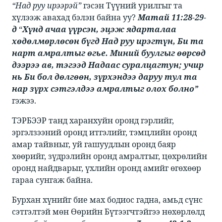
“Над руу ирээрэй”
​​ гэсэн Түүний урилгыг та
хүлээж авахад бэлэн байна уу? ​​
Матай 11:28-29-
д
​ “​
Хүнд ачаа үүрсэн, эцэж ядарталаа
хөдөлмөрлөсөн бүгд Над руу ирэгтүн, Би та
нарт амралтыг өгье. Миний буулгыг өөрсөд
дээрээ ав, тэгээд Надаас суралцагтун; учир
нь Би бол дөлгөөн, зүрхэндээ даруу тул та
нар зүрх сэтгэлдээ амралтыг олох болно”
гэжээ.​
ТЭРБЭЭР танд харанхуйн оронд гэрлийг,
эргэлзээний оронд итгэлийг, тэмцлийн оронд
амар тайвныг, уй гашуудлын оронд баяр
хөөрийг, зүдрэлийн оронд амралтыг, цөхрөлийн
оронд найдварыг, үхлийн оронд амийг өгөхөөр
гараа сунгаж байна. ​
​​Бурхан хүнийг бие мах бодиос гадна, амьд сүнс
сэтгэлтэй мөн Өөрийн Бүтээгчтэйгээ нөхөрлөлд