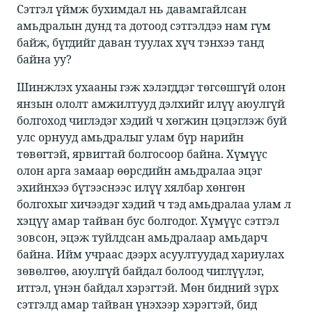
Сэтгэл үймж бухимдал нь давамгайлсан
амьдралын дунд та дотоод сэтгэлдээ нам гүм
байж, бүгдийг даван туулах хүч тэнхээ танд
байна уу? ​
​​Шинжлэх ухааны гэж хэлэгддэг төгсөшгүй олон
янзын ололт амжилтууд дэлхийг илүү аюулгүй
болгоход чиглэдэг хэдий ч хөгжин цэцэглэж буй
улс орнууд амьдралыг улам бүр нарийн
төвөгтэй, ярвигтай болгосоор байна. Хүмүүс
олон арга замаар өөрсдийн амьдралаа эцэг
эхийнхээ бүтээснээс илүү хялбар хөнгөн
болгохыг хичээдэг хэдий ч тэд амьдралаа улам л
хэцүү амар тайван бус болгодог. Хүмүүс сэтгэл
зовсон, эцэж туйлдсан амьдралаар амьдарч
байна. Ийм учраас дээрх асуултуудад хариулах
зөвөлгөө, аюулгүй байдал болоод чиглүүлэг,
итгэл, үнэн байдал хэрэгтэй. Мөн бидний зүрх
сэтгэлд амар тайван үнэхээр хэрэгтэй, бид