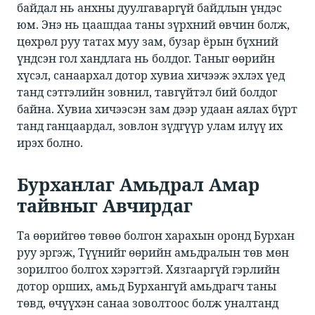
байдал нь анхны дуулгаваргүй байдлын үндэс
юм. Энэ нь цаашдаа таны зүрхний өвчин болж,
цөхрөл руу татах муу зам, бузар ёрын бүхний
үндсэн гол хандлага нь болдог. Таныг өөрийн
хүсэл, санаархал дотор хувиа хичээж эхлэх үед
танд сэтгэлийн зовнил, тавгүйтэл бий болдог
байна. Хувиа хичээсэн зам дээр удаан аялах бүрт
танд ганцаардал, зовлон зүдгүүр улам илүү их
ирэх болно. ​
Бурханлаг Амьдрал Амар
тайвныг Авчирдаг​
​​Та өөрийгөө төвөө болгон харахын оронд Бурхан
руу эргэж, Түүнийг өөрийн амьдралын төв мөн
зорилгоо болгох хэрэгтэй. Хязгааргүй гэрлийн
дотор орших, амьд Бурхангүй амьдрагч таны
төвд, өчүүхэн санаа зоволтоос болж уналтанд