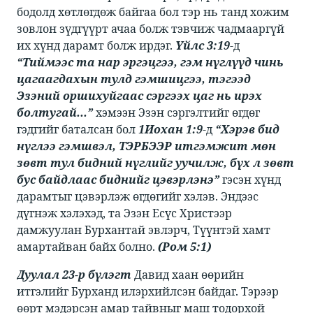
бодолд хөтлөгдөж байгаа бол тэр нь танд хожим
зовлон зүдгүүрт ачаа болж тэвчиж чадмааргүй
их хүнд дарамт болж ирдэг. ​​
Үйлс 3:19
​​-д ​​
“Тиймээс та нар эргэцгээ, гэм нүглүүд чинь
цагаагдахын тулд гэмшицгээ, тэгээд
Эзэний оршихуйгаас сэргээх цаг нь ирэх
болтугай...”
​​ хэмээн Эзэн сэргэлтийг өгдөг
гэдгийг баталсан бол ​​
1Иохан 1:9
​​-д ​​
“Хэрэв бид
нүглээ гэмшвэл, ТЭРБЭЭР итгэмжит мөн
зөвт тул бидний нүглийг уучилж, бүх л зөвт
бус байдлаас биднийг цэвэрлэнэ”
​гэсэн хүнд
дарамтыг цэвэрлэж өгдөгийг хэлэв. Эндээс
дүгнэж хэлэхэд, та Эзэн Есүс Христээр
дамжуулан Бурхантай эвлэрч, Түүнтэй хамт
амартайван байх болно. ​​
(Ром 5:1)
Дуулал 23-р бүлэгт
​​ Давид хаан өөрийн
итгэлийг Бурханд илэрхийлсэн байдаг. Тэрээр
өөрт мэдэрсэн амар тайвныг маш тодорхой