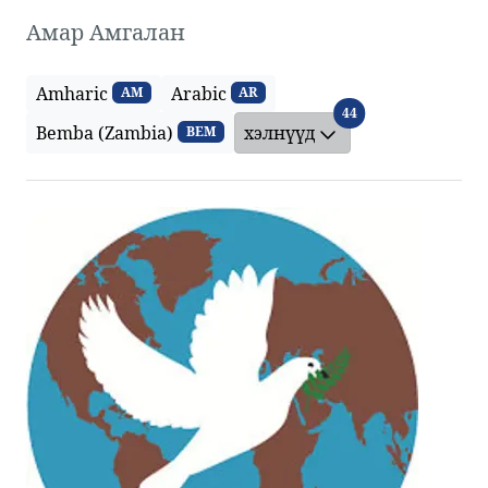
Амар Амгалан
Amharic
Arabic
AM
AR
хэлнүүд
44
Bemba (Zambia)
хэлнүүд
BEM