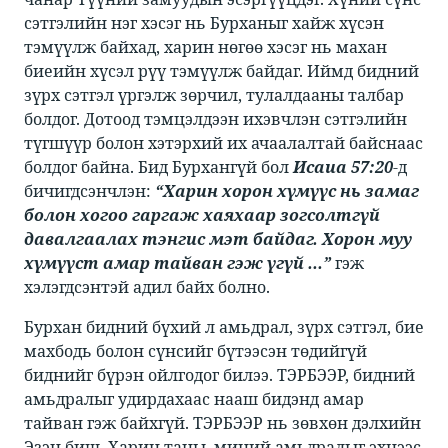
сэтгэлийн нэг хэсэг нь Бурханыг хайж хүсэн
тэмүүлж байхад, харин нөгөө хэсэг нь махан
биеийн хүсэл рүү тэмүүлж байдаг. Иймд бидний
зүрх сэтгэл үргэлж зөрчил, тулалдааны талбар
болдог. Дотоод тэмцэлдээн ихэвчлэн сэтгэлийн
түгшүүр болон хэтэрхий их ачаалалтай байснаас
болдог байна. Бид Бурхангүй бол ​​
Исаиа 57:20
​​-д
бичигдсэнчлэн: ​​
“Харин хорон хүмүүс нь замаг
болон хогоо гаргаж хаяхаар зогсолтгүй
давалгаалах тэнгис мэт байдаг. Хорон муу
хүмүүст амар тайван гэж үгүй ...”
​​ гэж
хэлэгдсэнтэй адил байх болно.​
​​Бурхан бидний бүхий л амьдрал, зүрх сэтгэл, бие
махбодь болон сүнсийг бүтээсэн төдийгүй
биднийг бүрэн ойлгодог билээ. ТЭРБЭЭР, бидний
амьдралыг удирдахаас нааш бидэнд амар
тайван гэж байхгүй. ТЭРБЭЭР нь зөвхөн дэлхийн
Эзэн биш. Харин таны, миний амьдралыг эхнээс