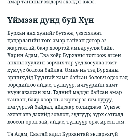
амар тайвныг мэдэрч эхэлдэг ажээ.​
​​Үймээн дунд буй Хүн​
Бурхан анх хүнийг бүтээж, үзэсгэлэнт
цэцэрлэгийн төгс амар тайван дотор аз
жаргалтай, баяр хөөртэй амьдруулж байв.
Харин Адам, Ева хоёр Бурханы тогтоож өгсөн
анхны хуулийг зөрчих тэр үед хоёулаа гэмт
хүмүүс болсон байлаа. Өмнө нь тэд Бурханы
оршихуйд Түүнтэй хамт байсан боловч одоо тэд
өөрсдийгөө айдас, түгшүүр, ичгүүрийн хамт
нууж эхэлсэн юм. Тэдний мэддэг байсан амар
тайван, баяр хөөр нь эсэргээрээ гэм буруу,
ичгүүртэй байдал, айдсаар солигджээ. Үүнээс
эхлэн энэ дэхийд зовлон, зүдгүүр; зүрх сэтгэлд
хоосон орон зай, айдас, түгшүүр орж ирсэн юм.​
Та Адам, Еватай адил Бурхантай эвлэрэхгүй