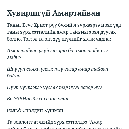
​​Хувиршгүй Амартайван​
​​Таныг Есүс Христ рүү бүхий л зүрхээрээ ирэх үед
таны зүрх сэтгэлийн амар тайвны эрэл дуусах
болно. Тэгээд та энэхүү шүлгийг хэлж чадна:​
Амар тайван үгүй газарт би амар тайвныг
мэднэ
Ширүүн салхи үлээх тэр газар амар тайван
байна.
Нүүр нүүрээрээ уулзах тэр нууц газар луу
Би ЭЗЭНтэйгээ хамт явна.
​​Ральф Спалдин Кушмэн​
Та зовлонт дэлхийд зүрх сэтгэлдээ “Амар
тайван”-ыг оллоо! яг одоо өөрийн зүрх сэтгэлийн