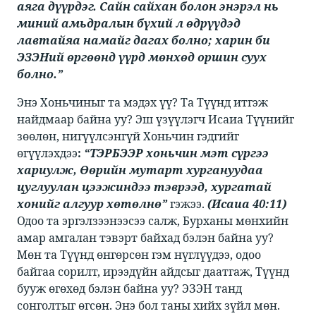
аяга дүүрдэг. Сайн сайхан болон энэрэл нь
миний амьдралын бүхий л өдрүүдэд
лавтайяа намайг дагах болно; харин би
ЭЗЭНий өргөөнд үүрд мөнхөд оршин суух
болно.”
​​Энэ Хоньчиныг та мэдэх үү? Та Түүнд итгэж
найдмаар байна уу? Эш үзүүлэгч Исаиа Түүнийг
зөөлөн, нигүүлсэнгүй Хоньчин гэдгийг
өгүүлэхдээ​
:
“ТЭРБЭЭР хоньчин мэт сүргээ
хариулж, Өөрийн мутарт хургануудаа
цуглуулан цээжиндээ тэврээд, хургатай
хонийг алгуур хөтөлнө”
​​ гэжээ. ​​
(Исаиа 40:11)
Одоо та эргэлзээнээсээ салж, Бурханы мөнхийн
амар амгалан тэвэрт байхад бэлэн байна уу?
Мөн та Түүнд өнгөрсөн гэм нүглүүдээ, одоо
байгаа сорилт, ирээдүйн айдсыг даатгаж, Түүнд
бууж өгөхөд бэлэн байна уу? ЭЗЭН танд
сонголтыг өгсөн. Энэ бол таны хийх зүйл мөн. ​