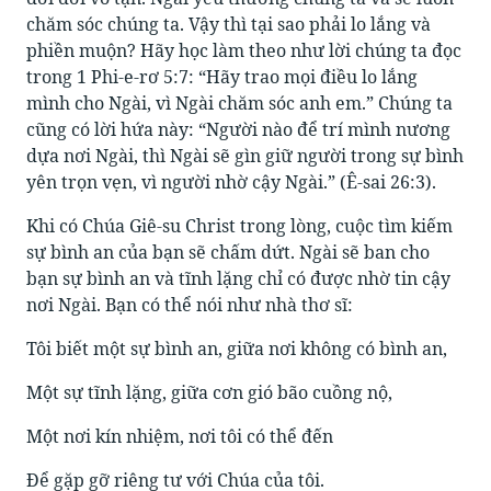
chăm sóc chúng ta. Vậy thì tại sao phải lo lắng và
phiền muộn? Hãy học làm theo như lời chúng ta đọc
trong 1 Phi-e-rơ 5:7: “Hãy trao mọi điều lo lắng
mình cho Ngài, vì Ngài chăm sóc anh em.” Chúng ta
cũng có lời hứa này: “Người nào để trí mình nương
dựa nơi Ngài, thì Ngài sẽ gìn giữ người trong sự bình
yên trọn vẹn, vì người nhờ cậy Ngài.” (Ê-sai 26:3).
Khi có Chúa Giê-su Christ trong lòng, cuộc tìm kiếm
sự bình an của bạn sẽ chấm dứt. Ngài sẽ ban cho
bạn sự bình an và tĩnh lặng chỉ có được nhờ tin cậy
nơi Ngài. Bạn có thể nói như nhà thơ sĩ:
Tôi biết một sự bình an, giữa nơi không có bình an,
Một sự tĩnh lặng, giữa cơn gió bão cuồng nộ,
Một nơi kín nhiệm, nơi tôi có thể đến
Để gặp gỡ riêng tư với Chúa của tôi.