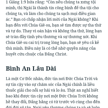
1 Giăng 1:9 hứa rằng: “Còn nếu chúng ta xưng tội
mình, thì Ngài là thành tín công bình để tha tội cho
chúng ta, và làm cho chúng ta sạch mọi điều gian
ác.” Bạn có chấp nhận lời mời của Ngài không? Khi
bạn đến với Chúa Giê-su, bạn sẽ tìm được sự tha thứ
và tự do. Thay vì oán hận và không tha thứ, lòng bạn
sẽ tràn đầy tình yêu thương và sự thương xót. Khi
Chúa Giê-su cai trị trong lòng bạn, bạn sẽ yêu cả kẻ
thù mình. Điều này là có thể nhờ quyền năng của
huyết cứu chuộc của Đấng Christ.
Bình An Lâu Dài
Là một Cơ Đốc nhân, đức tin nơi Đức Chúa Trời và
sự tin cậy vào sự chăm sóc của Ngài chính là liều
thuốc giải cho nỗi sợ hãi và lo âu. Thật an nghỉ biết
bao khi được tin cậy nơi một Đức Chúa Trời không
hề thay đổi, Đấng hằng có từ trước vô cùng cho đến
đời đời vô tận. Ngài yêu thương chúng ta và sẽ luôn