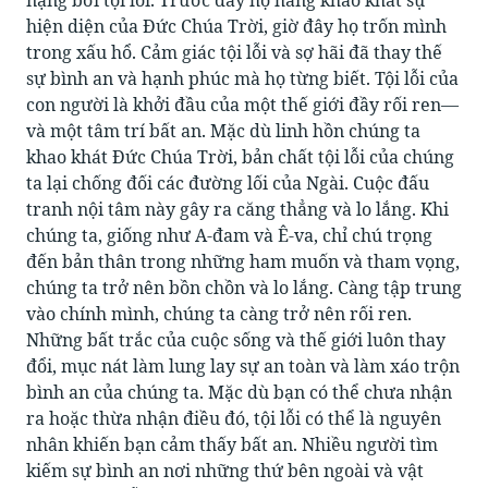
nặng bởi tội lỗi. Trước đây họ hằng khao khát sự
hiện diện của Đức Chúa Trời, giờ đây họ trốn mình
trong xấu hổ. Cảm giác tội lỗi và sợ hãi đã thay thế
sự bình an và hạnh phúc mà họ từng biết. Tội lỗi của
con người là khởi đầu của một thế giới đầy rối ren—
và một tâm trí bất an. Mặc dù linh hồn chúng ta
khao khát Đức Chúa Trời, bản chất tội lỗi của chúng
ta lại chống đối các đường lối của Ngài. Cuộc đấu
tranh nội tâm này gây ra căng thẳng và lo lắng. Khi
chúng ta, giống như A-đam và Ê-va, chỉ chú trọng
đến bản thân trong những ham muốn và tham vọng,
chúng ta trở nên bồn chồn và lo lắng. Càng tập trung
vào chính mình, chúng ta càng trở nên rối ren.
Những bất trắc của cuộc sống và thế giới luôn thay
đổi, mục nát làm lung lay sự an toàn và làm xáo trộn
bình an của chúng ta. Mặc dù bạn có thể chưa nhận
ra hoặc thừa nhận điều đó, tội lỗi có thể là nguyên
nhân khiến bạn cảm thấy bất an. Nhiều người tìm
kiếm sự bình an nơi những thứ bên ngoài và vật