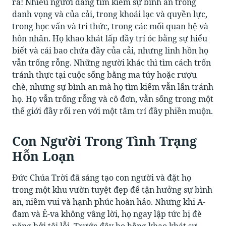
ra! Nhiều người đang tìm kiếm sự bình an trong
danh vọng và của cải, trong khoái lạc và quyền lực,
trong học vấn và tri thức, trong các mối quan hệ và
hôn nhân. Họ khao khát lấp đầy trí óc bằng sự hiểu
biết và cái bao chứa đầy của cải, nhưng linh hồn họ
vẫn trống rỗng. Những người khác thì tìm cách trốn
tránh thực tại cuộc sống bằng ma túy hoặc rượu
chè, nhưng sự bình an mà họ tìm kiếm vẫn lẩn tránh
họ. Họ vẫn trống rỗng và cô đơn, vẫn sống trong một
thế giới đầy rối ren với một tâm trí đầy phiền muộn.
Con Người Trong Tình Trạng
Hỗn Loạn
Đức Chúa Trời đã sáng tạo con người và đặt họ
trong một khu vườn tuyệt đẹp để tận hưởng sự bình
an, niềm vui và hạnh phúc hoàn hảo. Nhưng khi A-
đam và Ê-va không vâng lời, họ ngay lập tức bị đè