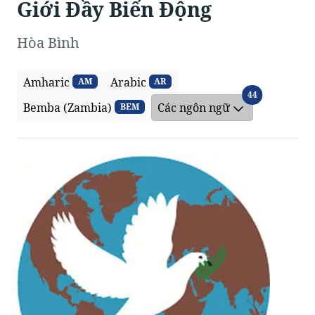
Giới Đầy Biến Động
Hòa Bình
Amharic
Arabic
AM
AR
Các ngôn ngữ
44
Bemba (Zambia)
Các ngôn ngữ
BEM