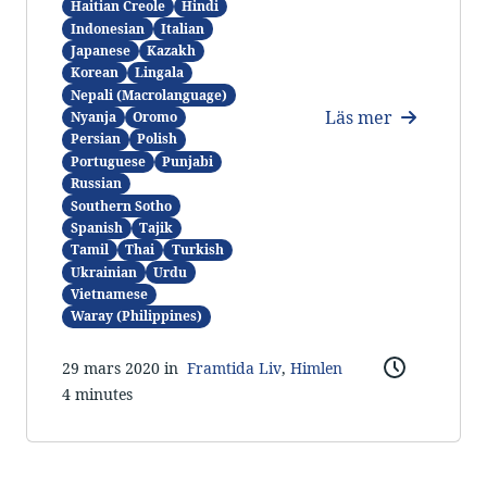
Haitian Creole
Hindi
Indonesian
Italian
Japanese
Kazakh
Korean
Lingala
Nepali (Macrolanguage)
Läs mer
Nyanja
Oromo
Persian
Polish
Portuguese
Punjabi
Russian
Southern Sotho
Spanish
Tajik
Tamil
Thai
Turkish
Ukrainian
Urdu
Vietnamese
Waray (Philippines)
29 mars 2020 in
Framtida Liv
,
Himlen
4 minutes