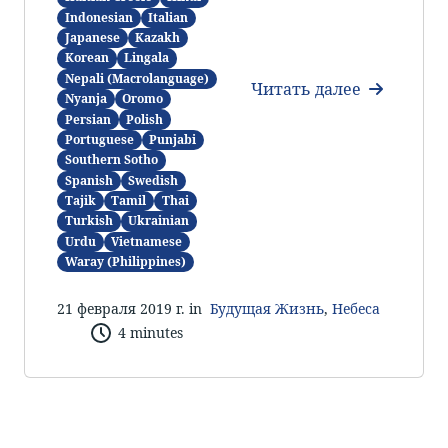
Indonesian
Italian
Japanese
Kazakh
Korean
Lingala
Nepali (Macrolanguage)
Читать далее
Nyanja
Oromo
Persian
Polish
Portuguese
Punjabi
Southern Sotho
Spanish
Swedish
Tajik
Tamil
Thai
Turkish
Ukrainian
Urdu
Vietnamese
Waray (Philippines)
21 февраля 2019 г. in
Будущая Жизнь
,
Небеса
4 minutes