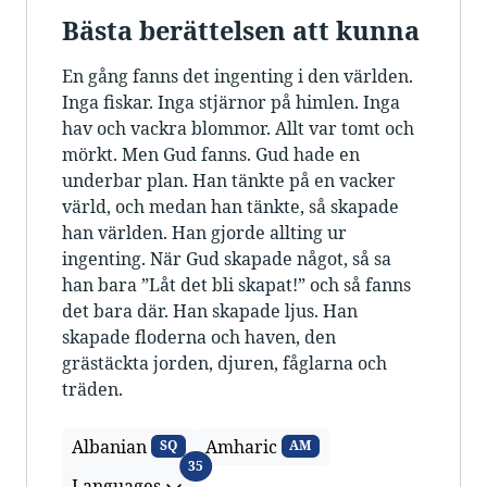
Bästa berättelsen att kunna
En gång fanns det ingenting i den världen.
Inga fiskar. Inga stjärnor på himlen. Inga
hav och vackra blommor. Allt var tomt och
mörkt. Men Gud fanns. Gud hade en
underbar plan. Han tänkte på en vacker
värld, och medan han tänkte, så skapade
han världen. Han gjorde allting ur
ingenting. När Gud skapade något, så sa
han bara ”Låt det bli skapat!” och så fanns
det bara där. Han skapade ljus. Han
skapade floderna och haven, den
grästäckta jorden, djuren, fåglarna och
träden.
Albanian
Amharic
SQ
AM
Languages
35
Languages