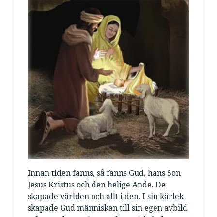
Innan tiden fanns, så fanns Gud, hans Son
Jesus Kristus och den helige Ande. De
skapade världen och allt i den. I sin kärlek
skapade Gud människan till sin egen avbild