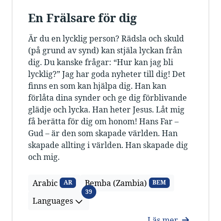
En Frälsare för dig
Är du en lycklig person? Rädsla och skuld
(på grund av synd) kan stjäla lyckan från
dig. Du kanske frågar: “Hur kan jag bli
lycklig?” Jag har goda nyheter till dig! Det
finns en som kan hjälpa dig. Han kan
förlåta dina synder och ge dig förblivande
glädje och lycka. Han heter Jesus. Låt mig
få berätta för dig om honom! Hans Far –
Gud – är den som skapade världen. Han
skapade allting i världen. Han skapade dig
och mig.
Arabic
Bemba (Zambia)
AR
BEM
Languages
39
Languages
Läs mer