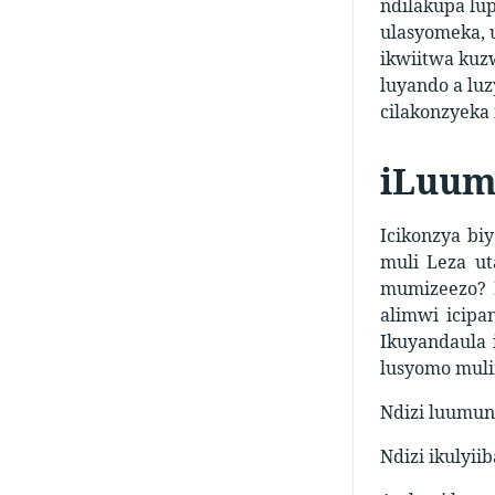
ndilakupa lu
ulasyomeka, 
ikwiitwa kuzw
luyando a luz
cilakonzyeka
iLuum
Icikonzya bi
muli Leza ut
mumizeezo? I
alimwi icipa
Ikuyandaula 
lusyomo muli
Ndizi luumun
Ndizi ikulyi