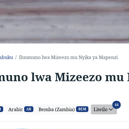
abuku
Iluumuno lwa Mizeezo mu Nyika ya Mapenzi
muno lwa Mizeezo mu 
Liwilo
44
Arabic
Bemba (Zambia)
Liwilo
M
AR
BEM