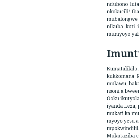
ndubono lut
nkokucili! I
mubalongwe m
nikuba kuti
mumyoyo yabo
Imunt
Kumatalikilo
kukkomana. P
mulawu, baka
nsoni a bwee
Ooku ikutyol
iyanda Leza,
mukati ka mun
myoyo yesu a 
mpokwindilil
Mukutaziba ci