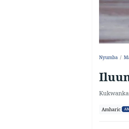
Nyumba
M
Iluu
Kukwanka
Amharic
A