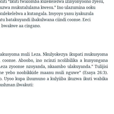
kuti “Ikuti twalomba kulekelelwa izinyonyoono zyesu,
ikuzwa mukutalulama kwesu.” Ino ulazumina ooku
ikulekelelwa a kutangala. Imyoyo yanu iyakuzula
ntu batakuyandi ibakulwana ciindi coonse. Eeci
a bwakwe aa cingano.
o akusyoma muli Leza. Nkulyokezya ikupati mukusyoma
i coonse. Aboobo, ino ncinzi ncolibilika a kunyongana
Leza zyoonse nzoyanda, nkaambo ulakuyanda.” Tulijisi
ne yebo noobikkide maanu muli nguwe” (Esaya 26:3).
 Uyoo kupa iluumuno a kulyiiba ikuzwa ikuti wabika
ushman ilwakuti: