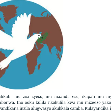
ulikuli—mu zisi zyesu, mu maanda esu, ikapati mu m
abonwa. Ino ooku kulila nkokulila kwa mu mizeezo yak
yandikana inzila alugwasyo akukkala camba. Kulayandik