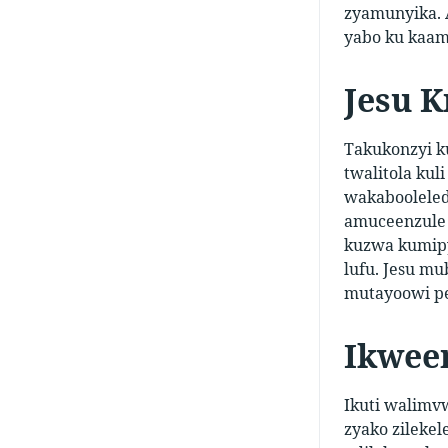
zyamunyika. 
yabo ku kaam
Jesu K
Takukonzyi k
twalitola kul
wakabooleled
amuceenzule 
kuzwa kumipy
lufu. Jesu m
mutayoowi pe
Ikwee
Ikuti walimv
zyako zilekel