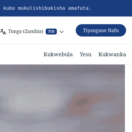
a kubo mukulishibukisha amafuta.
Tiyangane Nafu
Tonga (Zambia)
TOI
Kukwebula
Yesu
Kukwanka