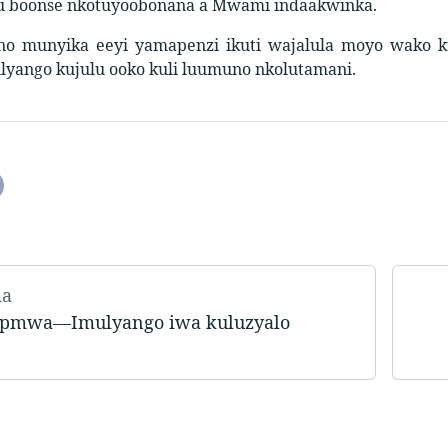
u boonse nkotuyoobonana a Mwami indaakwinka.
no munyika eeyi yamapenzi ikuti wajalula moyo wako k
lyango kujulu ooko kuli luumuno nkolutamani.
ma
pmwa―Imulyango iwa kuluzyalo