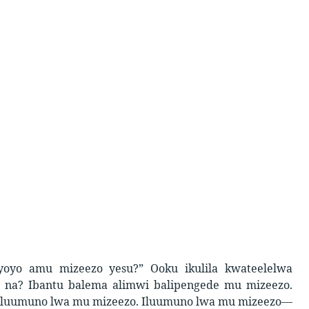
yoyo amu mizeezo yesu?” Ooku ikulila kwateelelwa
o na? Ibantu balema alimwi balipengede mu mizeezo.
a iluumuno lwa mu mizeezo. Iluumuno lwa mu mizeezo—