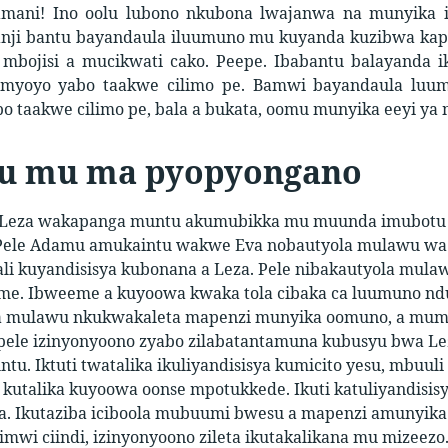
amani! Ino oolu lubono nkubona lwajanwa na munyika 
banji bantu bayandaula iluumuno mu kuyanda kuzibwa kap
bojisi a mucikwati cako. Peepe. Ibabantu balayanda iku
 imyoyo yabo taakwe cilimo pe. Bamwi bayandaula lu
 taakwe cilimo pe, bala a bukata, oomu munyika eeyi ya 
u mu ma pyopyongano
 Leza wakapanga muntu akumubikka mu muunda imubotu i
ele Adamu amukaintu wakwe Eva nobautyola mulawu wa L
li kuyandisisya kubonana a Leza. Pele nibakautyola mula
me. Ibweeme a kuyoowa kwaka tola cibaka ca luumuno ndu
a mulawu nkukwakaleta mapenzi munyika oomuno, a mumyo
 pele izinyonyoono zyabo zilabatantamuna kubusyu bwa L
tu. Iktuti twatalika ikuliyandisisya kumicito yesu, mbuuli
kutalika kuyoowa oonse mpotukkede. Ikuti katuliyandisisy
a. Ikutaziba iciboola mubuumi bwesu a mapenzi amunyik
mwi ciindi, izinyonyoono zileta ikutakalikana mu mizeezo