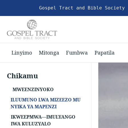
Gospel Tract and Bible Society 
Linyimo
Mitonga
Fumbwa
Papatila
Chikamu
MWEENZINYOKO
ILUUMUNO LWA MIZEEZO MU
NYIKA YA MAPENZI
IKWEEPMWA―IMULYANGO
IWA KULUZYALO