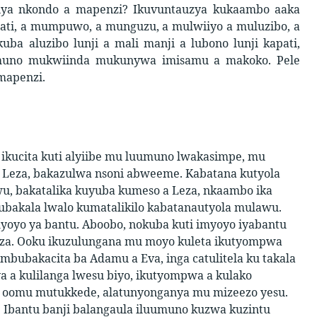
iya nkondo a mapenzi? Ikuvuntauzya kukaambo aaka
ati, a mumpuwo, a munguzu, a mulwiiyo a muluzibo, a
ba aluzibo lunji a mali manji a lubono lunji kapati,
umuno mukwiinda mukunywa imisamu a makoko. Pele
mapenzi.
kucita kuti alyiibe mu luumuno lwakasimpe, mu
eza, bakazulwa nsoni abweeme. Kabatana kutyola
wu, bakatalika kuyuba kumeso a Leza, nkaambo ika
bakala lwalo kumatalikilo kabatanautyola mulawu.
yo ya bantu. Aboobo, nokuba kuti imyoyo iyabantu
eza. Ooku ikuzulungana mu moyo kuleta ikutyompwa
 mbubakacita ba Adamu a Eva, inga catulitela ku takala
a a kulilanga lwesu biyo, ikutyompwa a kulako
a oomu mutukkede, alatunyonganya mu mizeezo yesu.
. Ibantu banji balangaula iluumuno kuzwa kuzintu