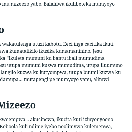
 mu mizeezo yabo. Balalilwa ikulibeteka mumyoyo
o
katulenga utuzi kabotu. Eeci inga cacitika ikuti
uzwa kumatalikilo ikusika kumamaninino. Jesu
ika “Ikuleta mumuni ku bantu ibali mumudima
). Jesu utupa mumuni kuzwa mumudima, utupa iluumuno
ilangilo kuzwa ku kutyompwa, utupa buumi kuzwa ku
no ndamupa… mutapengi pe mumyoyo yanu, alimwi
Mizeezo
eempwa... akucincwa, ikucita kuti izinyonyoono
ti “Koboola kuli ndime iyebo noolimvwa kulemenwa,