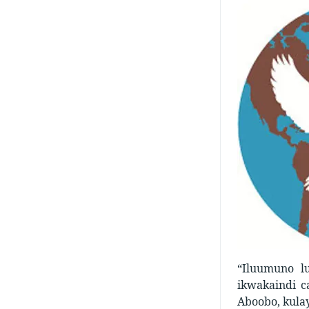
“Iluumuno l
ikwakaindi c
Aboobo, kula