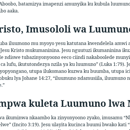
Aboobo, batamizya imapenzi amunyika ku kubula luumuno
bo aaka.
risto, Imusololi wa Luumun
uba iluumono mu myoyo yesu katutana kwendelela amwi a wa
i Jesu Kristo mukumaninina. Jesu nguutuzi ikumaninina ik
e ndiswe tubazinyonyoono eeco ciindi nakaboolede muny
ca lufu, ikututondezya nzila ya ku luumuno” (Luka 1:79
opyongano, utupa ilukomano kuzwa ku buumba, utupa ic
ubbuku lya Johane 14:27, “iluumuno ndamusiila, iluumu
.”
mpwa kuleta Luumuno lwa 
wa ikuminwa nkaambo ka zinyonyoono zyako, imusamu “Nkw
elwe” (Incito 3:19). Jesu ulayita kucinca buumi bwako ka