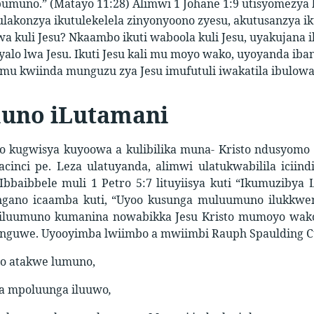
pumuno.” (Matayo 11:28) Alimwi 1 Johane 1:9 utisyomezya 
ulakonzya ikutulekelela zinyonyoono zyesu, akutusanzya 
a kuli Jesu? Nkaambo ikuti waboola kuli Jesu, uyakujana 
yalo lwa Jesu. Ikuti Jesu kali mu moyo wako, uyoyanda iba
 mu kwiinda munguzu zya Jesu imufutuli iwakatila ibulow
uno iLutamani
yo kugwisya kuyoowa a kulibilika muna- Kristo ndusyom
acinci pe. Leza ulatuyanda, alimwi ulatukwabilila iciind
bbaibbele muli 1 Petro 5:7 lituyiisya kuti “Ikumuzibya 
ngano icaamba kuti, “Uyoo kusunga muluumuno ilukkwe
iluumuno kumanina nowabikka Jesu Kristo mumoyo wako.
nguwe. Uyooyimba lwiimbo a mwiimbi Rauph Spaulding C
o atakwe lumuno,
iba mpoluunga iluuwo
,