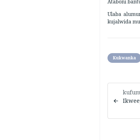
Ataboni bant
Ulaba alumu
kujalwida mu
Kukwanka
kufu
Ikwee