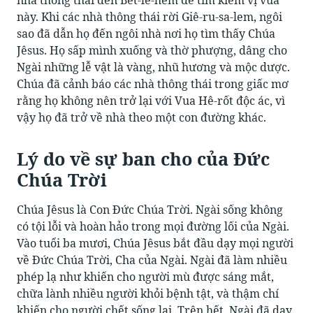
nhà thông thái đến Bết-lê-hem để tìm kiếm vị vua
này. Khi các nhà thông thái rời Giê-ru-sa-lem, ngôi
sao đã dẫn họ đến ngôi nhà nơi họ tìm thấy Chúa
Jêsus. Họ sấp mình xuống và thờ phượng, dâng cho
Ngài những lễ vật là vàng, nhũ hương và mộc dược.
Chúa đã cảnh báo các nhà thông thái trong giấc mơ
rằng họ không nên trở lại với Vua Hê-rốt độc ác, vì
vậy họ đã trở về nhà theo một con đường khác.
Lý do về sự ban cho của Đức
Chúa Trời
Chúa Jêsus là Con Đức Chúa Trời. Ngài sống không
có tội lỗi và hoàn hảo trong mọi đường lối của Ngài.
Vào tuổi ba mươi, Chúa Jêsus bắt đầu dạy mọi người
về Đức Chúa Trời, Cha của Ngài. Ngài đã làm nhiều
phép lạ như khiến cho người mù được sáng mắt,
chữa lành nhiều người khỏi bệnh tật, và thậm chí
khiến cho người chết sống lại. Trên hết, Ngài đã dạy