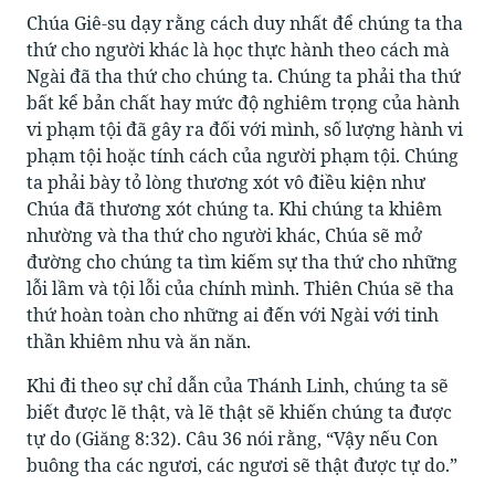
Chúa Giê-su dạy rằng cách duy nhất để chúng ta tha
thứ cho người khác là học thực hành theo cách mà
Ngài đã tha thứ cho chúng ta. Chúng ta phải tha thứ
bất kể bản chất hay mức độ nghiêm trọng của hành
vi phạm tội đã gây ra đối với mình, số lượng hành vi
phạm tội hoặc tính cách của người phạm tội. Chúng
ta phải bày tỏ lòng thương xót vô điều kiện như
Chúa đã thương xót chúng ta. Khi chúng ta khiêm
nhường và tha thứ cho người khác, Chúa sẽ mở
đường cho chúng ta tìm kiếm sự tha thứ cho những
lỗi lầm và tội lỗi của chính mình. Thiên Chúa sẽ tha
thứ hoàn toàn cho những ai đến với Ngài với tinh
thần khiêm nhu và ăn năn.
Khi đi theo sự chỉ dẫn của Thánh Linh, chúng ta sẽ
biết được lẽ thật, và lẽ thật sẽ khiến chúng ta được
tự do (Giăng 8:32). Câu 36 nói rằng, “Vậy nếu Con
buông tha các ngươi, các ngươi sẽ thật được tự do.”