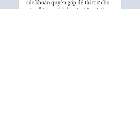
các khoản quyên góp để tài trợ cho
các nỗ lực xuất bản và phân phối
của mình. Chúng tôi hoan nghênh sự
hỗ trợ của bạn trong việc giúp
chúng tôi truyền …
Giới thiệu
“Hội Kinh Thánh và Truyền bá Phúc