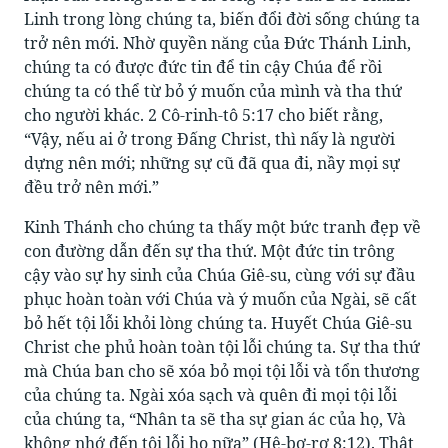
Linh trong lòng chúng ta, biến đổi đời sống chúng ta
trở nên mới. Nhờ quyền năng của Đức Thánh Linh,
chúng ta có được đức tin để tin cậy Chúa để rồi
chúng ta có thể từ bỏ ý muốn của mình và tha thứ
cho người khác. 2 Cô-rinh-tô 5:17 cho biết rằng,
“Vậy, nếu ai ở trong Đấng Christ, thì nấy là người
dựng nên mới; những sự cũ đã qua đi, nầy mọi sự
đều trở nên mới.”
Kinh Thánh cho chúng ta thấy một bức tranh đẹp về
con đường dẫn đến sự tha thứ. Một đức tin trông
cậy vào sự hy sinh của Chúa Giê-su, cùng với sự đầu
phục hoàn toàn với Chúa và ý muốn của Ngài, sẽ cất
bỏ hết tội lỗi khỏi lòng chúng ta. Huyết Chúa Giê-su
Christ che phủ hoàn toàn tội lỗi chúng ta. Sự tha thứ
mà Chúa ban cho sẽ xóa bỏ mọi tội lỗi và tổn thương
của chúng ta. Ngài xóa sạch và quên đi mọi tội lỗi
của chúng ta, “Nhân ta sẽ tha sự gian ác của họ, Và
không nhớ đến tội lỗi họ nữa” (Hê-bơ-rơ 8:12). Thật