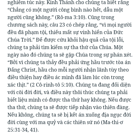
nghiêm túc này. Kinh Thánh cho chúng ta biết rằng
“Chẳng có một người công bình nào hết, dẫu một
người cũng không.” (Rô-ma 3:10). Cũng trong
chương sách này, câu 23 có chép rằng, “vì mọi người
đều đã phạm tội, thiếu mất sự vinh hiển của Đức
Chúa Trời.” Để được cứu khỏi hậu quả của tội lỗi,
chúng ta phải tìm kiếm sự tha thứ của Chúa. Một
ngày nào đó chúng ta sẽ gặp Chúa trong sự phán xét.
“Bởi vì chúng ta thảy đều phải ứng hầu trước tòa án
Đấng Christ, hầu cho mỗi người nhận lãnh tùy theo
điều thiện hay điều ác mình đã làm lúc còn trong
xác thịt.” (2 Cô-rinh-tô 5:10). Chúng ta đang đối diện
với cõi đời đời, và điều này thôi thúc chúng ta phải
biết liệu mình có được tha thứ hay không. Nếu được
tha thứ, chúng ta sẽ được tiếp nhận vào thiên đàng.
Nếu không, chúng ta sẽ bị kết án xuống địa ngục đời
đời cùng với ma quỷ và các thiên sứ nó (Ma-thi-ơ
25:31-34, 41).