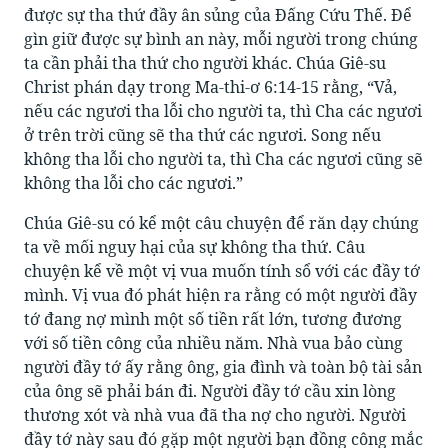
được sự tha thứ đầy ân sủng của Đấng Cứu Thế. Để
gìn giữ được sự bình an này, mỗi người trong chúng
ta cần phải tha thứ cho người khác. Chúa Giê-su
Christ phán dạy trong Ma-thi-ơ 6:14-15 rằng, “Vả,
nếu các ngươi tha lỗi cho người ta, thì Cha các ngươi
ở trên trời cũng sẽ tha thứ các ngươi. Song nếu
không tha lỗi cho người ta, thì Cha các ngươi cũng sẽ
không tha lỗi cho các ngươi.”
Chúa Giê-su có kể một câu chuyện để răn dạy chúng
ta về mối nguy hại của sự không tha thứ. Câu
chuyện kể về một vị vua muốn tính sổ với các đầy tớ
mình. Vị vua đó phát hiện ra rằng có một người đầy
tớ đang nợ mình một số tiền rất lớn, tương đương
với số tiền công của nhiều năm. Nhà vua bảo cùng
người đầy tớ ấy rằng ông, gia đình và toàn bộ tài sản
của ông sẽ phải bán đi. Người đầy tớ cầu xin lòng
thương xót và nhà vua đã tha nợ cho người. Người
đầy tớ này sau đó gặp một người bạn đồng công mắc