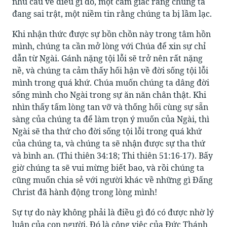
nhu cầu về điều gì đó, một cảm giác rằng chúng ta
đang sai trật, một niềm tin rằng chúng ta bị lầm lạc.
Khi nhận thức được sự bồn chồn này trong tâm hồn
mình, chúng ta cần mở lòng với Chúa để xin sự chỉ
dẫn từ Ngài. Gánh nặng tội lỗi sẽ trở nên rất nặng
nề, và chúng ta cảm thấy hối hận về đời sống tội lỗi
mình trong quá khứ. Chúa muốn chúng ta dâng đời
sống mình cho Ngài trong sự ăn năn chân thật. Khi
nhìn thấy tấm lòng tan vỡ và thống hối cùng sự sẵn
sàng của chúng ta để làm trọn ý muốn của Ngài, thì
Ngài sẽ tha thứ cho đời sống tội lỗi trong quá khứ
của chúng ta, và chúng ta sẽ nhận được sự tha thứ
và bình an. (Thi thiên 34:18; Thi thiên 51:16-17). Bấy
giờ chúng ta sẽ vui mừng biết bao, và rồi chúng ta
cũng muốn chia sẻ với người khác về những gì Đấng
Christ đã hành động trong lòng mình!
Sự tự do này không phải là điều gì đó có được nhờ lý
luận của con người. Đó là công việc của Đức Thánh