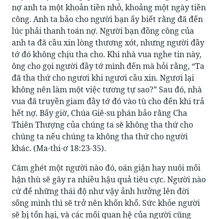
nợ anh ta một khoản tiền nhỏ, khoảng một ngày tiền
công. Anh ta bảo cho người bạn ấy biết rằng đã đến
lúc phải thanh toán nợ. Người bạn đồng công của
anh ta đã cầu xin lòng thương xót, nhưng người đầy
tớ đó không chịu tha cho. Khi nhà vua nghe tin này,
ông cho gọi người đầy tớ mình đến mà hỏi rằng, “Ta
đã tha thứ cho ngươi khi ngươi cầu xin. Ngươi lại
không nên làm một việc tương tự sao?” Sau đó, nhà
vua đã truyền giam đầy tớ đó vào tù cho đến khi trả
hết nợ. Bấy giờ, Chúa Giê-su phán bảo rằng Cha
Thiên Thượng của chúng ta sẽ không tha thứ cho
chúng ta nếu chúng ta không tha thứ cho người
khác. (Ma-thi-ơ 18:23-35).
Căm ghét một người nào đó, oán giận hay nuôi mối
hận thù sẽ gây ra nhiều hậu quả tiêu cực. Người nào
cứ để những thái độ như vậy ảnh hưởng lên đời
sống mình thì sẽ trở nên khốn khổ. Sức khỏe người
sẽ bị tổn hại, và các mối quan hệ của người cũng