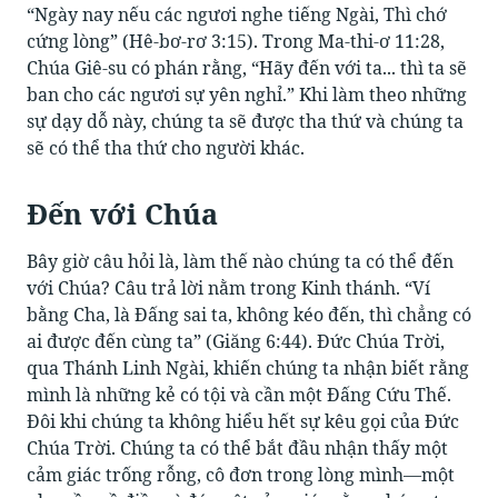
“Ngày nay nếu các ngươi nghe tiếng Ngài, Thì chớ
cứng lòng” (Hê-bơ-rơ 3:15). Trong Ma-thi-ơ 11:28,
Chúa Giê-su có phán rằng, “Hãy đến với ta... thì ta sẽ
ban cho các ngươi sự yên nghỉ.” Khi làm theo những
sự dạy dỗ này, chúng ta sẽ được tha thứ và chúng ta
sẽ có thể tha thứ cho người khác.
Đến với Chúa
Bây giờ câu hỏi là, làm thế nào chúng ta có thể đến
với Chúa? Câu trả lời nằm trong Kinh thánh. “Ví
bằng Cha, là Đấng sai ta, không kéo đến, thì chẳng có
ai được đến cùng ta” (Giăng 6:44). Đức Chúa Trời,
qua Thánh Linh Ngài, khiến chúng ta nhận biết rằng
mình là những kẻ có tội và cần một Đấng Cứu Thế.
Đôi khi chúng ta không hiểu hết sự kêu gọi của Đức
Chúa Trời. Chúng ta có thể bắt đầu nhận thấy một
cảm giác trống rỗng, cô đơn trong lòng mình—một