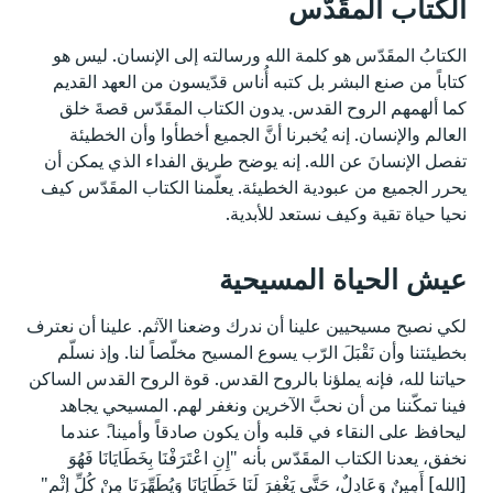
الكتاب المقَدّس
الكتابُ المقَدّس هو كلمة الله ورسالته إلى الإنسان. ليس هو
كتاباً من صنع البشر بل كتبه أُناس قدّيسون من العهد القديم
كما ألهمهم الروح القدس. يدون الكتاب المقَدّس قصةَ خلق
العالم والإنسان. إنه يُخبرنا أنَّ الجميع أخطأوا وأن الخطيئة
تفصل الإنسانَ عن الله. إنه يوضح طريق الفداء الذي يمكن أن
يحرر الجميع من عبودية الخطيئة. يعلّمنا الكتاب المقَدّس كيف
نحيا حياة تقية وكيف نستعد للأبدية.
عيش الحياة المسيحية
لكي نصبح مسيحيين علينا أن ندرك وضعنا الآثم. علينا أن نعترف
بخطيئتنا وأن نَقْبَلَ الرّب يسوع المسيح مخلّصاً لنا. وإذ نسلّم
حياتنا لله، فإنه يملؤنا بالروح القدس. قوة الروح القدس الساكن
فينا تمكّننا من أن نحبَّ الآخرين ونغفر لهم. المسيحي يجاهد
ليحافظ على النقاء في قلبه وأن يكون صادقاً وأمينا.ً عندما
نخفق، يعدنا الكتاب المقَدّس بأنه "إِنِ اعْتَرَفْنَا بِخَطَايَانَا فَهُوَ
[الله] أَمِينٌ وَعَادِلٌ، حَتَّى يَغْفِرَ لَنَا خَطَايَانَا وَيُطَهِّرَنَا مِنْ كُلِّ إِثْمٍ"