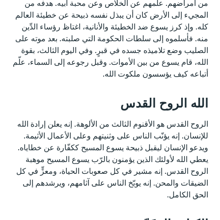
من أمراضهم. علّمهم عن الخلاص وعن محبة أبيه. هدفه من
المجيء إلى الأرض كان أن يبذل نفسه ذبيحة عن خطيئة العالم
كله. وإذ كرز يسوع ضد الخطيئة والأنانية، اغتاظ رؤساء الدِّين
منه. فأسلموه إلى سلطات الحكومة التي صلبته. بعد موته على
الصليب وضع تلاميذه جسده في قبرٍ. وفي اليوم الثالث، بقوة
الله، قام يسوع من بين الأموات. وقبل رجوعه إلى السماء، علّم
أتباعه كيف يؤسسون ملكوت الله.
الله الروح القدس
الروح القدس هو الأقنوم الثالث من الألوهة. إنه يعلن إرادة الله
للإنسان. إنه يؤنّب الناس على وثنيتهم وعلى الأعمال الأثيمة.
ويدعو الإنسان ليقبل ذبيحة يسوع المسيح ككفّارة عن خطاياه.
يعطي الله لأولئك الذين يؤمنون بالرّب يسوع المسيح موهبة
الروح القدس. إنه مشير في كل صعوبات الحياة، ومعزٍّ في كل
الضيقات والمحن. إنه يوبّخ الناس على آثامهم، ويرشدهم إلى
الحق الكامل.