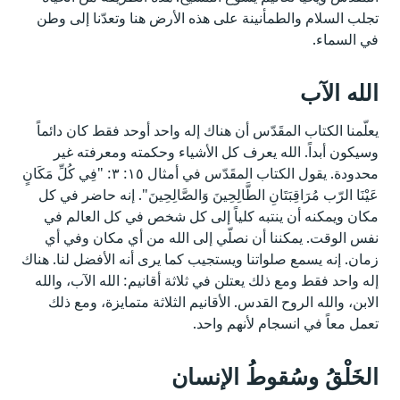
تجلب السلام والطمأنينة على هذه الأرض هنا وتعدّنا إلى وطن
في السماء.
الله الآب
يعلّمنا الكتاب المقَدّس أن هناك إله واحد أوحد فقط كان دائماً
وسيكون أبداً. الله يعرف كل الأشياء وحكمته ومعرفته غير
محدودة. يقول الكتاب المقَدّس في أمثال ١٥: ٣: "فِي كُلِّ مَكَانٍ
عَيْنَا الرّب مُرَاقِبَتَانِ الطَّالِحِينَ وَالصَّالِحِينَ". إنه حاضر في كل
مكان ويمكنه أن ينتبه كلياً إلى كل شخص في كل العالم في
نفس الوقت. يمكننا أن نصلّي إلى الله من أي مكان وفي أي
زمان. إنه يسمع صلواتنا ويستجيب كما يرى أنه الأفضل لنا. هناك
إله واحد فقط ومع ذلك يعتلن في ثلاثة أقانيم: الله الآب، والله
الابن، والله الروح القدس. الأقانيم الثلاثة متمايزة، ومع ذلك
تعمل معاً في انسجام لأنهم واحد.
الخَلْقُ وسُقوطُ الإنسان