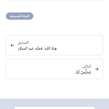
الحياة المسيحية
السابق
هِبَةُ اللهِ: قصَّة عيدِ الميلادِ
التالي
مُخلِّصٌ لَكَ