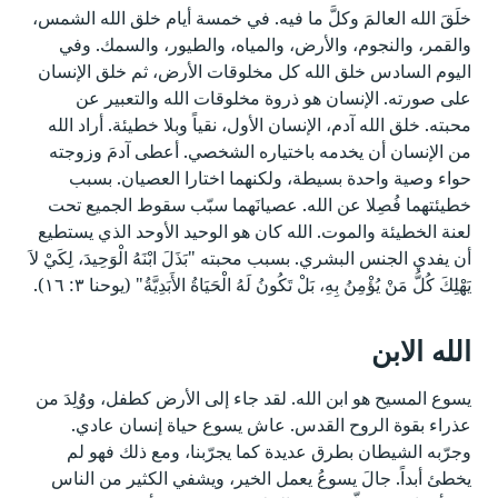
خلَقَ الله العالمَ وكلَّ ما فيه. في خمسة أيام خلق الله الشمس،
والقمر، والنجوم، والأرض، والمياه، والطيور، والسمك. وفي
اليوم السادس خلق الله كل مخلوقات الأرض، ثم خلق الإنسان
على صورته. الإنسان هو ذروة مخلوقات الله والتعبير عن
محبته. خلق الله آدم، الإنسان الأول، نقياً وبلا خطيئة. أراد الله
من الإنسان أن يخدمه باختياره الشخصي. أعطى آدمَ وزوجته
حواء وصية واحدة بسيطة، ولكنهما اختارا العصيان. بسبب
خطيئتهما فُصِلا عن الله. عصيانَهما سبّب سقوط الجميع تحت
لعنة الخطيئة والموت. الله كان هو الوحيد الأوحد الذي يستطيع
أن يفدي الجنس البشري. بسبب محبته "بَذَلَ ابْنَهُ الْوَحِيدَ، لِكَيْ لاَ
يَهْلِكَ كُلُّ مَنْ يُؤْمِنُ بِهِ، بَلْ تَكُونُ لَهُ الْحَيَاةُ الأَبَدِيَّةُ" (يوحنا ٣: ١٦).
الله الابن
يسوع المسيح هو ابن الله. لقد جاء إلى الأرض كطفل، ووُلِدَ من
عذراء بقوة الروح القدس. عاش يسوع حياة إنسان عادي.
وجرّبه الشيطان بطرق عديدة كما يجرّبنا، ومع ذلك فهو لم
يخطئ أبداً. جالَ يسوعُ يعمل الخير، ويشفي الكثير من الناس