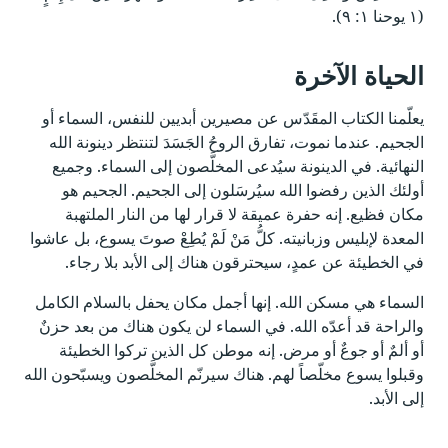
(١ يوحنا ١: ٩).
الحياة الآخرة
يعلّمنا الكتاب المقَدّس عن مصيرين أبديين للنفس، السماء أو
الجحيم. عندما نموت، تفارق الروحُ الجَسَدَ لتنتظر دينونة الله
النهائية. في الدينونة سيُدعى المخلَّصون إلى السماء. وجميع
أولئك الذين رفضوا الله سيُرسَلون إلى الجحيم. الجحيم هو
مكان فظيع. إنه حفرة عميقة لا قرار لها من النار الملتهبة
المعدة لإبليس وزبانيته. كلُّ مَنْ لَمْ يُطِعْ صوتَ يسوع، بل عاشوا
في الخطيئة عن عمدٍ، سيحترقون هناك إلى الأبد بلا رجاء.
السماء هي مسكن الله. إنها أجمل مكان يحفل بالسلام الكامل
والراحة قد أعدّه الله. في السماء لن يكون هناك من بعد حزنٌ
أو ألمٌ أو جوعٌ أو مرض. إنه موطن كل الذين تركوا الخطيئة
وقبلوا يسوع مخلّصاً لهم. هناك سيرنّم المخلَّصون ويسبّحون الله
إلى الأبد.