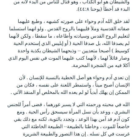
والشيطان هو أبو الكذاب ، وهو قتال للناس من البدء لأنه من
البدء قد أخطأ (يوحنا ٤٤:٨).
لقد خلق الله آدم وحواء على صورته كشبهه ، وطبع عليهما
صفاته القدسية وملأ قلبيهما بالروح القدس . ولو انهما استسلما
لتعليم الروح القدس وسيادته وأطاعاه ، ما سقطا ، ولكن لأنهما
لم يصدقا الله، بل صدقا الحية ( أو إبليس الذي إستخدم الحية
كوسيط ) أصبحا متعديين -- وذبحهما الشيطان بكذبة واحدة
وصار قائلاً لهما ، لأنهما كتب عليهما الموت في نفس اليوم الذي
أكلا فيه من الشجرة المحرمة.
إن تعدي آدم وحواء هو أصل الخطية بالنسبة للإنسان . لأن
الإنسان أصبح ميتاً ، واستمطر اللعنة على نفسه ، فكان من
الممكن إن يهلك أبدياً لو لم يعده الله بالمخلص أو المنقذ الآتي .
الله في محبته ورحمته التي لا يسبر غورهما ، قضى أمراً للجنس
البشري ، ووعد بأن نسل المرأة سيسحق رأس الحية . ومع
كون آدم قد آمن بهذا الوعد ، وتجدد بالتوبة، لكنه مع ذلك بقي
خاضعاً للموت ، وخاطئا بالطبيعة-- الطبيعة الخاطئة التي
غرست في كل نسله . إن هذا التصور والطبيعة الشريرة