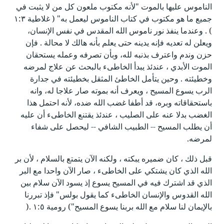
الناموس عليها بالموت "لأنه مكتوب ملعون كل من لا يثبت في
جميع ما هو مكتوب في كتاب الناموس ليعمل به" ( غلاطية ١:٣
) . وعندما ينفذ نور ناموس الله المقدس في نفس الإنسان،
ويعلن له تعديه فإنه يدينه حتى يعلم بأنه هالك لا محالة . فإن
حزن وندم واعترف بذنبه لله، وبأن تصرفه وعمله يستحقان
الموت الأبدي ، عندئذ يبدأ الخاطىء بالبحث عن علاج لمرضه
وخطيئته . وحين يتأمل الخاطئ المثقل بخطيئته في جدارة
الرب يسوع المسيح ، ويعرف أنه بموته صار علاجا له، وانه
باستحقاقاته وبره، قد أطفا غضب الله ضده، لأنه احتمل هذا
الغضب بدلا عنه على الصليب ، عندئذ يقتنع الخاطىء أن عليه
أن يطلب المسيح -- الطبيب الشافي -- ليحصل على شفاء
لمرضه.
قبل ذلك ، كان ضميره يبكته ، ولكنه الآن يتمتع بالسلام ، ﻷن بر
الله الذي كان يشتكي على الخاطىء ، صار الآن واحدا مع البر
الذي قد اشترك فيه في المسيح يسوع إذ يسود الآن سلام بين
الله القدوس والإنسان الخاطىء كما يقول بولس" فإذ تبررنا
بالإيمان لنا سلام مع الله بربنا يسوع المسيح") رومية ١:٥ .(