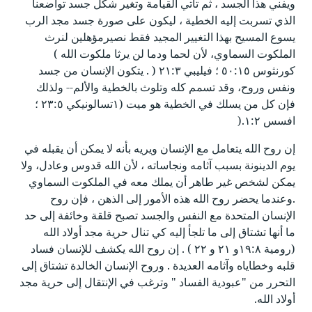
ويفني هذا الجسد ، ثم تأتي القيامة وتغير شكل جسد تواضعنا
الذي تسربت إليه الخطية ، ليكون على صورة جسد مجد الرب
يسوع المسيح بهذا التغيير المجيد فقط نصيرمؤهلين لنرث
الملكوت السماوي، لأن لحما ودما لن يرثا ملكوت الله )
كورنثوس ٥٠:١٥ ؛ فيليبي ٢١:٣ ( . يتكون الإنسان من جسد
ونفس وروح، وقد تسمم كله وتلوث بالخطية والألم-- ولذلك
فإن كل من يسلك في الخطية هو ميت (١تسالونيكي ٢٣:٥ ؛
افسس ١:٢.(
إن روح الله يتعامل مع الإنسان ويريه بأنه لا يمكن أن يقبله في
يوم الدينونة بسبب آثامه ونجاساته ، ﻷن الله قدوس وعادل، ولا
يمكن لشخص غير طاهر أن يملك معه في الملكوت السماوي
.وعندما يحضر روح الله هذه الأمور إلى الذهن ، فإن روح
الإنسان المتحدة مع النفس والجسد تصبح قلقة وخائفة إلى حد
ما أنها تشتاق إلى ما تلجأ إليه كي تنال حرية مجد أولاد الله
(رومية ١٩:٨و ٢١ و ٢٢ ) . إن روح الله يكشف للإنسان فساد
قلبه وخطاياه وآثامه العديدة . وروح الإنسان الخالدة تشتاق إلى
التحرر من "عبودية الفساد " وترغب في الإنتقال إلى حرية مجد
أولاد الله.