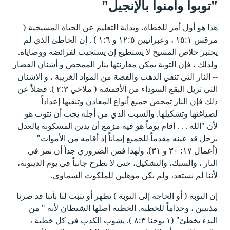
"توبوا وآمنوا بالإنجيل"
هذا هو أول أمر للخطاة، وبداية التعليم عن الحياة المسيحية (
مرقس ١٥:١ ، وعبرانيين ١٢:٥ و ١:٦ ) . إن الخاطئ الذي لم
يختبر خلاص المسيح لا يستطيع إن يستجيب لفرائضه ووصاياه.
ولذلك ، فإن التوبة يمكن مقارنتها بنار الممحص و أشنان القصار
-- النار التي تنقي الذهب والفضة من المواد الغريبة ، و الاشنان
التي تزيل البقع السوداء من الأقمشة ( ملاخي ٢:٣ ). فضلاً عن
ذلك فإن النار تمحص جميع أنواع المعادن وتنقيها إعداداً
لصياغتها وتشكيلها. والسبب الذي من أجله يجب أن نتوب هو
لأن "الله . . . أقام يوماً هو فيه مزمع أن يدين المسكونة بالعدل
برجل قد عينه مقدماً للجميع إيماناً إذ أقامه من الأموات"
(أعمال ١٧: ٣٠ و ٣١). ولهذا فمن الضروري جداً أن نمر في
النار ، والسبك، والتشكيل، حتى لا نطرح جانباً في يوم الدينونة،
لأننا لم نستعد، ولم نكن مؤهلين للملكوت السماوي.
إن التوبة ( أو الحاجة إلى التوبة ) تظهر أو تثبت لنا بأننا قد صرنا
مذنبين ، وخداماً للخطية. الخطية أصلها الشيطان لأنه " من
البدء يخطئ" (١ يوحنا ٨:٣ ). يشوب الكذب في كل خطية ،