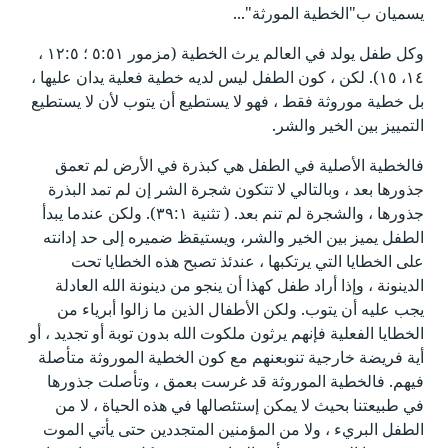
يسميان ب"الخطية المورثة"...
وكل طفل يولد في العالم يرث الخطية (مزمور ٥:٥١ ؛ ١٢:٥ ،
١٤، ١٥). لكن ، كون الطفل ليس لديه خطية فعلية يدان عليها ،
بل خطية موروثة فقط ، فهو لا يستطيع أن يتوب لأن لا يستطيع
التمييز بين الخير والشر.
فالخطية الأصلية في الطفل هي كبذرة في الأرض لم تعمق
جذورها بعد ، وبالتالي لا تتكون شجرة الشر إن لم تمد البذرة
جذورها ، والشجرة لم تنم بعد. ( تثنية ٣٩:١). ولكن عندما يبدأ
الطفل يميز بين الخير والشر، ويستيقظ ضميره إلى حد إدانته
على الخطايا التي يرتكبها ، عندئذ تصبح هذه الخطايا تحت
الدينونة ، وإذا أراد طفل كهذا أن ينجو من دينونة الله العادلة
يجب عليه أن يتوب. ولكن الأطفال الذين ما زالوا أبرياء من
الخطايا الفعلية فإنهم يرثون ملكوت الله بدون توبة أو تجديد ، أو
أية فريضة خارجية تنوبعنهم مع كون الخطية الموروثة متأصلة
فيهم. فالخطية الموروثة قد غرست بعمق ، وتأصلت جذورها
في طبيعتنا بحيث لا يمكن إستئصالها في هذه الحياة ، لا من
الطفل البريء ، ولا من المؤمنين المتجددين حتى يأتي الموت