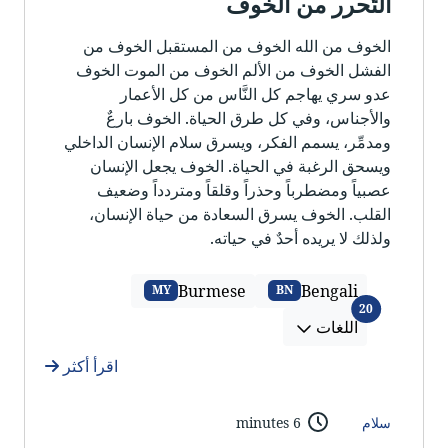
التّحرر من الخوف
الخوف من الله الخوف من المستقبل الخوف من
الفشل الخوف من الألم الخوف من الموت الخوف
عدو سري يهاجم كل النَّاس من كل الأعمار
والأجناس، وفي كل طرق الحياة. الخوف بارعٌ
ومدمِّر، يسمم الفكر، ويسرق سلام الإنسان الداخلي
ويسحق الرغبة في الحياة. الخوف يجعل الإنسان
عصبياً ومضطرباً وحذراً وقلقاً ومتردداً وضعيف
القلب. الخوف يسرق السعادة من حياة الإنسان،
ولذلك لا يريده أحدٌ في حياته.
Burmese
Bengali
MY
BN
اللغات
20
اللغات
اقرأ أكثر
سلام
6 minutes