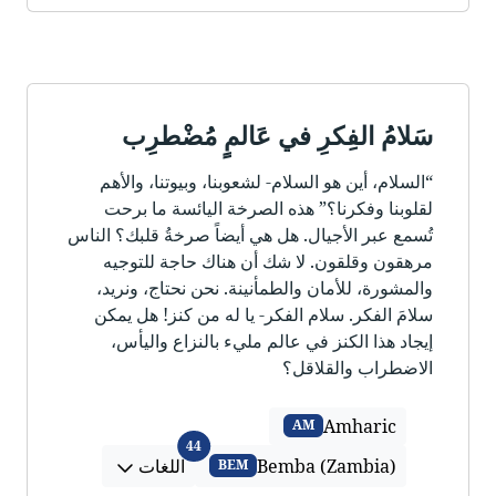
سَلامُ الفِكرِ في عَالمٍ مُضْطرِب
“السلام، أين هو السلام- لشعوبنا، وبيوتنا، والأهم
لقلوبنا وفكرنا؟” هذه الصرخة اليائسة ما برحت
تُسمع عبر الأجيال. هل هي أيضاً صرخةُ قلبك؟ الناس
مرهقون وقلقون. لا شك أن هناك حاجة للتوجيه
والمشورة، للأمان والطمأنينة. نحن نحتاج، ونريد،
سلامَ الفكر. سلام الفكر- يا له من كنز! هل يمكن
إيجاد هذا الكنز في عالم مليء بالنزاع واليأس،
الاضطراب والقلاقل؟
Amharic
AM
اللغات
44
Bemba (Zambia)
اللغات
BEM