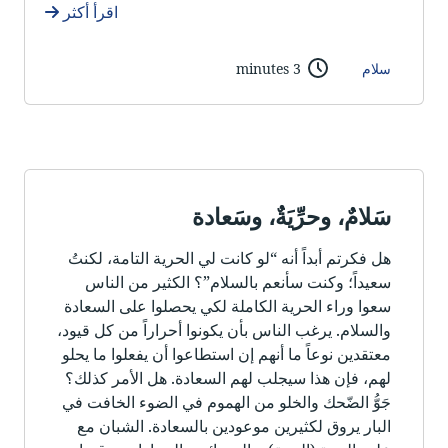
اقرأ أكثر
سلام
3 minutes
سَلامٌ، وحرِّيَةٌ، وسَعادة
هل فكرتم أبداً أنه “لو كانت لي الحرية التامة، لكنتُ
سعيداً؛ وكنت سأنعم بالسلام”؟ الكثير من الناس
سعوا وراء الحرية الكاملة لكي يحصلوا على السعادة
والسلام. يرغب الناس بأن يكونوا أحراراً من كل قيود،
معتقدين نوعاً ما أنهم إن استطاعوا أن يفعلوا ما يحلو
لهم، فإن هذا سيجلب لهم السعادة. هل الأمر كذلك؟
جَوُّ الضّحك والخلو من الهموم في الضوء الخافت في
البار يروق لكثيرين موعودين بالسعادة. الشبان مع