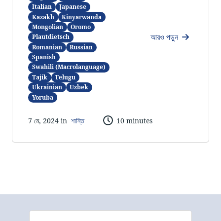
Italian
Japanese
Kazakh
Kinyarwanda
Mongolian
Oromo
আরও পড়ুন
Plautdietsch
Romanian
Russian
Spanish
Swahili (Macrolanguage)
Tajik
Telugu
Ukrainian
Uzbek
Yoruba
7 মে, 2024 in
শান্তি
10 minutes