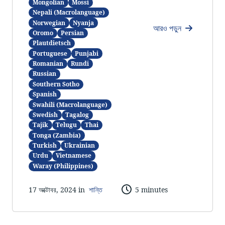
Mongolian
Mossi
Nepali (Macrolanguage)
Norwegian
Nyanja
আরও পড়ুন
Oromo
Persian
Plautdietsch
Portuguese
Punjabi
Romanian
Rundi
Russian
Southern Sotho
Spanish
Swahili (Macrolanguage)
Swedish
Tagalog
Tajik
Telugu
Thai
Tonga (Zambia)
Turkish
Ukrainian
Urdu
Vietnamese
Waray (Philippines)
17 অক্টোবর, 2024 in
শান্তি
5 minutes