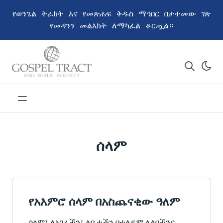
የወንጌል ትራክት እና የመጽሐፍ ቅዱስ ማኅበር በታተመው ገጽ
የመዳንን መልእክት ለማካፈል ቆርጧል።
ሰላም
የአእምሮ ሰላም በአስጨናቂው ዓለም
ሰላም፤ ለአገራችን፣ ለቤታችን በተለይም ለልባችንና