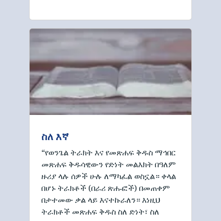
ስለ እኛ
“የወንጌል ትራክት እና የመጽሐፍ ቅዱስ ማኅበር
መጽሐፍ ቅዱሳዊውን የድነት መልእክት በዓለም
ዙሪያ ላሉ ሰዎች ሁሉ ለማካፈል ወስኗል። ቀላል
በሆኑ ትራክቶች (በራሪ ጽሑፎች) በመጠቀም
በታተመው ቃል ላይ እናተኩራለን። እነዚህ
ትራክቶች መጽሐፍ ቅዱስ ስለ ድነት፣ ስለ