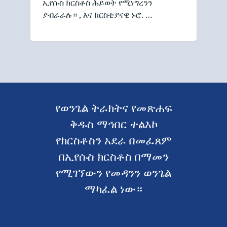
ኢየሱስ ክርስቶስ ሕይወት የሚነግረንን
ያብራራሉ። , እና ክርስቲያናዊ ኑሮ. …
የወንጌል ትራክትና የመጽሐፍ
ቅዱስ ማኅበር ተልእኮ
የክርስቶስን አደራ በመፈጸም
በኢየሱስ ክርስቶስ በማመን
የሚገኘውን የመዳንን ወንጌል
ማካፈል ነው።