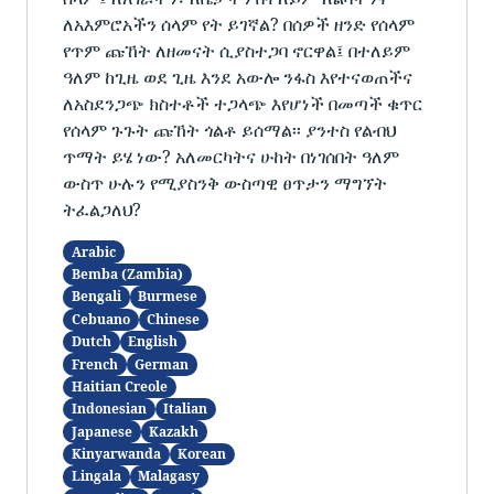
ለአእምሮአችን ሰላም የት ይገኛል? በሰዎች ዘንድ የሰላም
የጥም ጩኸት ለዘመናት ሲያስተጋባ ኖርዋል፤ በተለይም
ዓለም ከጊዜ ወደ ጊዜ እንደ አውሎ ንፋስ እየተናወጠችና
ለአስደንጋጭ ክስተቶች ተጋላጭ እየሆነች በመጣች ቁጥር
የሰላም ጉጉት ጩኸት ጎልቶ ይሰማል፡፡ ያንተስ የልብህ
ጥማት ይሄ ነው? አለመርካትና ሁከት በነገሰበት ዓለም
ውስጥ ሁሉን የሚያስንቅ ውስጣዊ ፀጥታን ማግኘት
ትፈልጋለህ?
Arabic
Bemba (Zambia)
Bengali
Burmese
Cebuano
Chinese
Dutch
English
French
German
Haitian Creole
Indonesian
Italian
Japanese
Kazakh
Kinyarwanda
Korean
Lingala
Malagasy