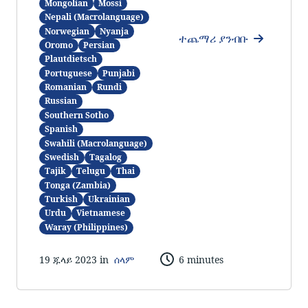
Mongolian
Mossi
Nepali (Macrolanguage)
Norwegian
Nyanja
ተጨማሪ ያንብቡ
Oromo
Persian
Plautdietsch
Portuguese
Punjabi
Romanian
Rundi
Russian
Southern Sotho
Spanish
Swahili (Macrolanguage)
Swedish
Tagalog
Tajik
Telugu
Thai
Tonga (Zambia)
Turkish
Ukrainian
Urdu
Vietnamese
Waray (Philippines)
19 ጁላይ 2023 in
ሰላም
6 minutes