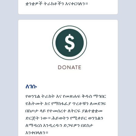
ቋንቋዎች ትራክቶችን እናቀርባለን።
ለገሱ
የወንጌል ትራክት እና የመጽሐፍ ቅዱስ ማኅበር
የሕትመት እና የማከፋፈያ ጥረቶቹን ለመደገፍ
በስጦታ ላይ የተመሰረተ ለትርፍ ያልተቋቋመ
ድርጅት ነው። ሕይወትን የሚቀይር ወንጌልን
ለማዳረስ እንዲረዱን ድጋፍዎን በደስታ
እንቀበላለን።