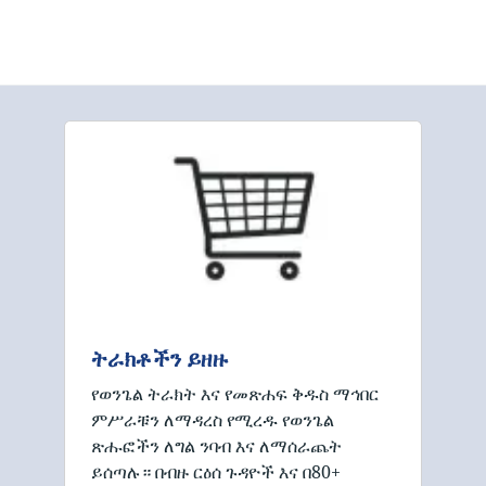
ትራክቶችን ይዘዙ
የወንጌል ትራክት እና የመጽሐፍ ቅዱስ ማኅበር
ምሥራቹን ለማዳረስ የሚረዱ የወንጌል
ጽሑፎችን ለግል ንባብ እና ለማሰራጨት
ይሰጣሉ። በብዙ ርዕሰ ጉዳዮች እና በ80+