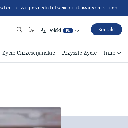
awienia za pośrednictwem drukowanych stron.
Kontakt
Polski
PL
Życie Chrześcijańskie
Przyszłe Życie
Inne