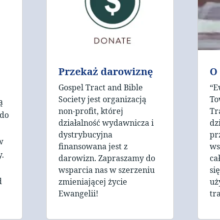
Przekaż darowiznę
O
Gospel Tract and Bible
“E
Society jest organizacją
To
ą
non-profit, której
Tr
 do
działalność wydawnicza i
dz
dystrybucyjna
pr
w
finansowana jest z
ws
.
darowizn. Zapraszamy do
ca
wsparcia nas w szerzeniu
si
d
zmieniającej życie
uż
Ewangelii!
tr