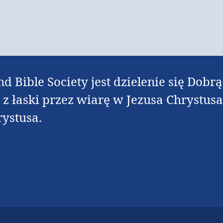
nd Bible Society jest dzielenie się Dob
t z łaski przez wiarę w Jezusa Chrystus
rystusa.