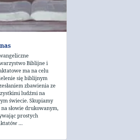
 nas
wangeliczne
warzystwo Biblijne i
aktatowe ma na celu
ielenie się biblijnym
zesłaniem zbawienia ze
zystkimi ludźmi na
łym świecie. Skupiamy
ę na słowie drukowanym,
ywając prostych
aktatów …